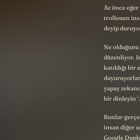
Az önce eğer
trollenen in
deyip duruyor
Ne olduğunu 
düzenliyor. I
katıldığı bir
duyuruyorlar
yapay zekanı
1
bir
dinleyin
Bunlar gerçe
insan diğer 
Google Duplex