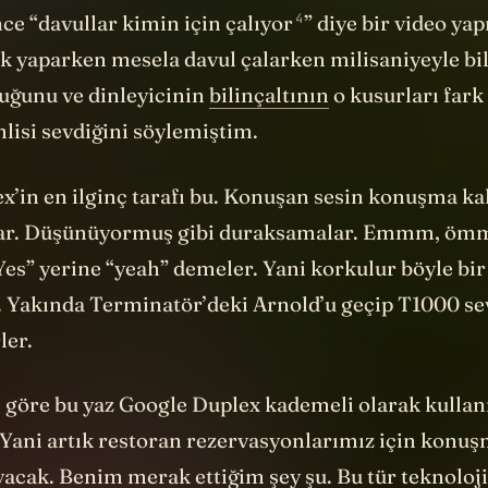
4
nce “
davullar kimin için çalıyor
” diye bir video ya
k yaparken mesela davul çalarken milisaniyeyle bil
duğunu ve dinleyicinin
bilinçaltının
o kusurları fark 
lisi sevdiğini söylemiştim.
’in en ilginç tarafı bu. Konuşan sesin konuşma kali
alar. Düşünüyormuş gibi duraksamalar. Emmm, öm
Yes” yerine “yeah” demeler. Yani korkulur böyle bir
. Yakında Terminatör’deki Arnold’u geçip T1000 se
ler.
 göre bu yaz Google Duplex kademeli olarak kulla
 Yani artık restoran rezervasyonlarımız için konu
acak. Benim merak ettiğim şey şu. Bu tür teknoloj