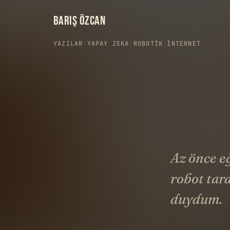
BARIŞ ÖZCAN
YAZILAR
›
YAPAY ZEKA
·
ROBOTIK
·
İNTERNET
Az önce eğ
robot tar
duydum.