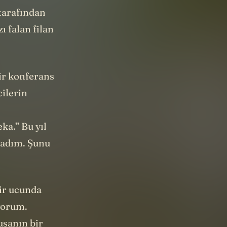
 tarafından
 falan filan
.
ir konferans
cilerin
ka.” Bu yıl
madım. Şunu
bir ucunda
yorum.
uşanın bir