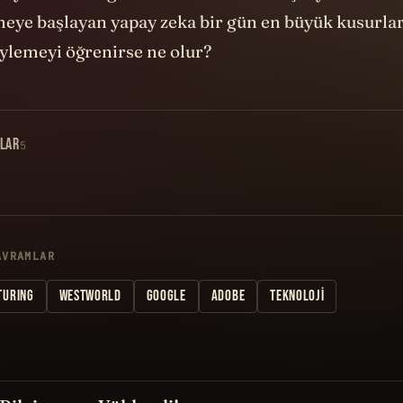
tmeye başlayan yapay zeka bir gün en büyük kusurla
öylemeyi öğrenirse ne olur?
LAR
5
AVRAMLAR
TURING
WESTWORLD
GOOGLE
ADOBE
TEKNOLOJI