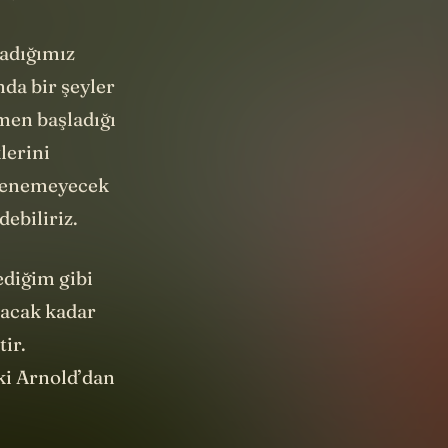
adığımız
da bir şeyler
men başladığı
lerini
klenemeyecek
debiliriz.
ediğim gibi
pacak kadar
ir.
ki Arnold’dan