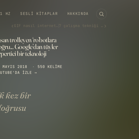
11 HZ
SESLI KITAPLAR
HAKKINDA
‹
›
GIF nasıl internetin en başar…
7 çalışma tekniği ve 1 bilgi…
san trolleyen ‘ro’botlara
ğru... Google’dan tüyler
pertici bir teknoloji
 MAYIS 2018
·
550 KELIME
UTUBE'DA IZLE →
k kez bir
doğrusu