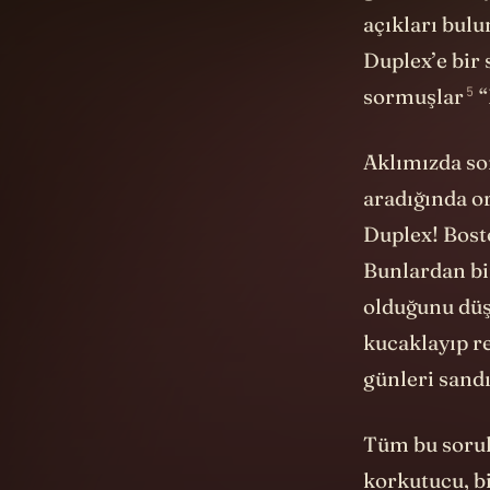
açıkları bulu
Duplex’e bir 
5
sormuşlar
“
Aklımızda sor
aradığında o
Duplex! Bost
Bunlardan bir
olduğunu düş
kucaklayıp r
günleri sand
Tüm bu sorul
korkutucu, bi