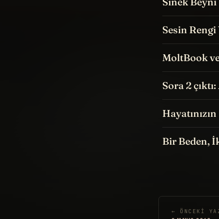
Sinek Beyni 
Sesin Rengi 
MoltBook v
Sora 2 çıktı
Hayatınızın
Bir Beden, 
← ÖNCEKI YA