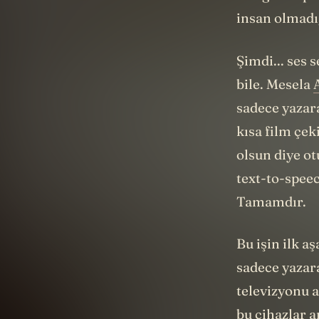
insan olmadı
Şimdi... ses 
bile. Mesela
sadece yazar
kısa film çe
olsun diye o
text-to-speec
Tamamdır.
Bu işin ilk a
sadece yazara
televizyonu a
bu cihazlar 