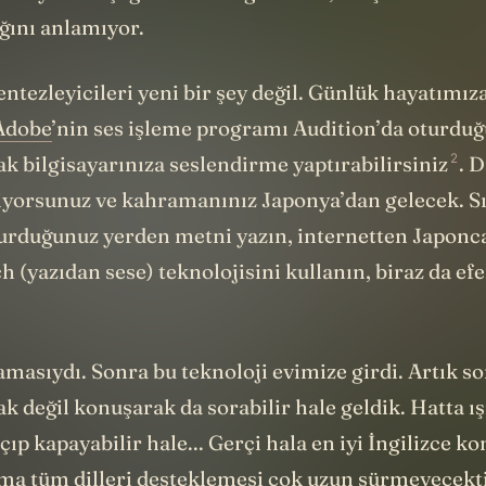
ğını anlamıyor.
sentezleyicileri yeni bir şey değil. Günlük hayatımız
Adobe
’nin ses işleme programı Audition’da oturdu
2
ak bilgisayarınıza seslendirme
yaptırabilirsiniz
. 
kiyorsunuz ve kahramanınız Japonya’dan gelecek. S
turduğunuz yerden metni yazın, internetten Japonca
h (yazıdan sese) teknolojisini kullanın, biraz da efe
şamasıydı. Sonra bu teknoloji evimize girdi. Artık s
k değil konuşarak da sorabilir hale geldik. Hatta ış
çıp kapayabilir hale... Gerçi hala en iyi İngilizce k
ama tüm dilleri desteklemesi çok uzun sürmeyecekti