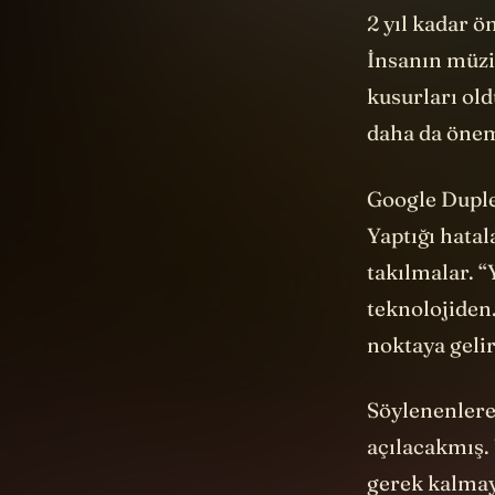
2 yıl kadar ö
İnsanın müzi
kusurları ol
daha da önem
Google Duplex
Yaptığı hat
takılmalar. “
teknolojiden
noktaya gelir
Söylenenlere
açılacakmış.
gerek kalmay