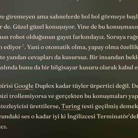
e giremeyen ama sahnelerde bol bol görmeye başl
ir de. Güzel güzel konuşuyor. Yine de bu konuşmasın
Onun robot olduğunun gayet farkındayız. Soruya rağ
3
am
ediyor
. Yani o otomatik olma, yapay olma özellik
te yandan cevapları da kusursuz. Bir insandan be
aslında bunu da bir bilgisayar kusuru olarak kabul e
birisi
Google
Duplex kadar tüyler ürpertici değil. D
bizi trollemiyorsa ve gerçekten bu konuşmaları ya
ntezleyicisi ürettilerse,
Turing
testi geçilmiş demekt
undaki ses o kadar iyi ki İngilizcesi Terminatör’de
cı.