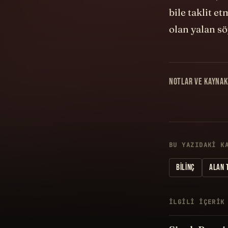
bile taklit e
olan yalan s
NOTLAR VE KAYNAK
BU YAZIDAKI K
BILINÇ
ALAN 
İLGILI IÇERIK