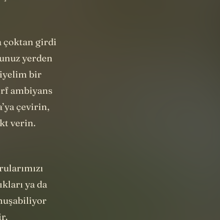
a çoktan girdi
ğunuz yerden
Diyelim bir
ırf ambiyans
’ya çevirin,
kt verin.
orularımızı
ıkları ya da
onuşabiliyor
r.