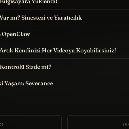
Bilgisayara Yüklendi!
Var mı? Sinestezi ve Yaratıcılık
e OpenClaw
: Artık Kendinizi Her Videoya Koyabilirsiniz!
 Kontrolü Sizde mi?
İki Yaşam: Severance
ZI
SO