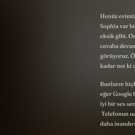
Henüz evimiz
Sophia var b
eksik gibi. 
cevaba dev
görüyoruz. Ö
kadar net ki 
Bunların hiç
eğer Google 
iyi bir ses se
Telefonun uc
daha inandırı