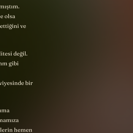
pmıştım.
e olsa
ettiğini ve
tesi değil.
mm gibi
viyesinde bir
nıma
şmamıza
ilerin hemen