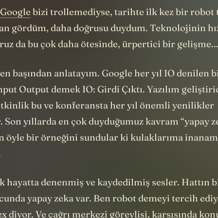
Google
bizi trollemediyse, tarihte ilk kez bir robot
san gördüm, daha doğrusu duydum. Teknolojinin hızı
uz da bu çok daha ötesinde, ürpertici bir gelişme..
en başından anlatayım. Google her yıl IO denilen b
nput Output demek IO: Girdi Çıktı. Yazılım geliştiri
 etkinlik bu ve konferansta her yıl önemli yenilikler
. Son yıllarda en çok duyduğumuz kavram “yapay ze
n öyle bir örneğini sundular ki kulaklarıma inana
.
k hayatta denenmiş ve kaydedilmiş sesler. Hattın 
ucunda yapay zeka var. Ben robot demeyi tercih edi
 diyor. Ve çağrı merkezi görevlisi, karşısında kon