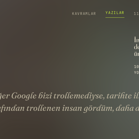
YAZILAR
KAVRAMLAR
1
İn
do
ür
10
YO
er Google bizi trollemediyse, tarihte il
afından trollenen insan gördüm, daha 