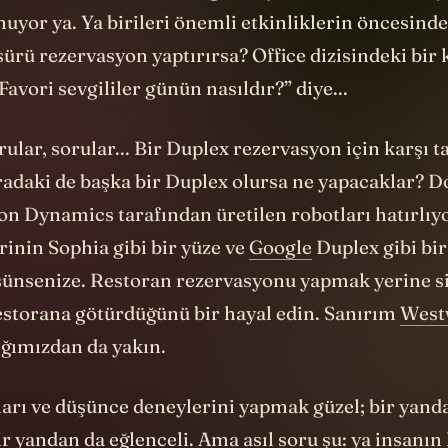
nuyor ya. Ya birileri önemli etkinliklerin öncesind
sürü rezervasyon yaptırırsa? Office dizisindeki bir
Favori sevgililer günün nasıldır?” diye...
ular, sorular... Bir Duplex rezervasyon için karşı ta
radaki de başka bir Duplex olursa ne yapacaklar? D
on Dynamics tarafından üretilen robotları hatırlı
inin Sophia gibi bir yüze ve
Google
Duplex gibi bir
ünsenize. Restoran rezervasyonu yapmak yerine si
estorana götürdüğünü bir hayal edin. Sanırım
West
ığımızdan da yakın.
arı ve düşünce deneylerini yapmak güzel; bir yand
r yandan da eğlenceli. Ama asıl soru şu: ya insanın