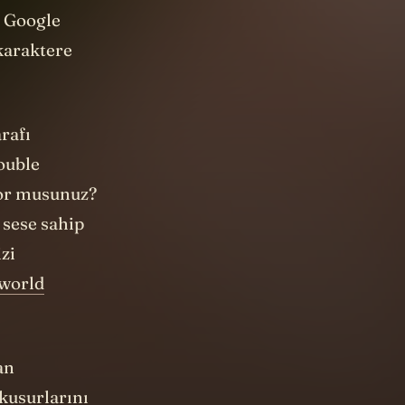
e Google
 karaktere
rafı
ouble
yor musunuz?
 sese sahip
zi
world
an
 kusurlarını