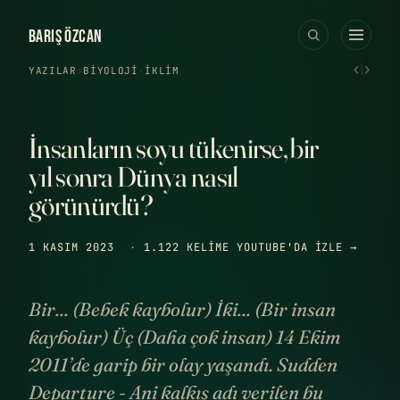
BARIŞ ÖZCAN
‹
›
YAZILAR
›
BIYOLOJI
·
İKLIM
İnsanların soyu tükenirse, bir
yıl sonra Dünya nasıl
görünürdü?
1 KASIM 2023
·
1.122 KELIME
YOUTUBE'DA IZLE →
Bir... (Bebek kaybolur) İki... (Bir insan
kaybolur) Üç (Daha çok insan) 14 Ekim
2011’de garip bir olay yaşandı. Sudden
Departure - Ani kalkış adı verilen bu