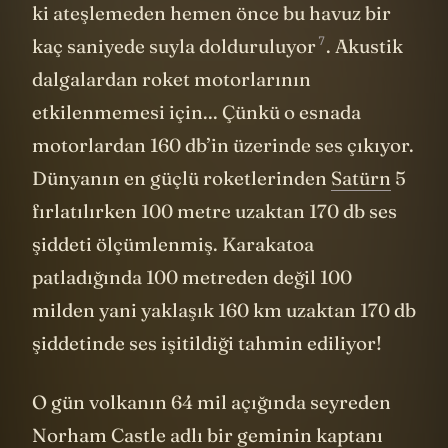
ki ateşlemeden hemen önce bu havuz bir
7
kaç saniyede suyla
dolduruluyor
. Akustik
dalgalardan roket motorlarının
etkilenmemesi için... Çünkü o esnada
motorlardan 160 db’in üzerinde ses çıkıyor.
Dünyanın en güçlü roketlerinden
Satürn
5
fırlatılırken 100 metre uzaktan 170 db ses
şiddeti ölçümlenmiş. Karakatoa
patladığında 100 metreden değil 100
milden yani yaklaşık 160 km uzaktan 170 db
şiddetinde ses işitildiği tahmin ediliyor!
O gün volkanın 64 mil açığında seyreden
Norham Castle adlı bir geminin kaptanı