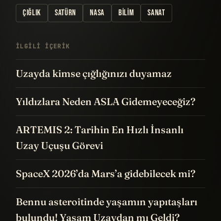
ÇIĞLIK
SATÜRN
NASA
BILIM
SANAT
İLGILI IÇERIK
Uzayda kimse çığlığınızı duyamaz
Yıldızlara Neden ASLA Gidemeyeceğiz?
ARTEMIS 2: Tarihin En Hızlı İnsanlı
Uzay Uçuşu Görevi
SpaceX 2026’da Mars’a gidebilecek mi?
Bennu asteroitinde yaşamın yapıtaşları
bulundu! Yaşam Uzaydan mı Geldi?