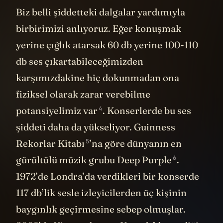
Biz belli şiddetteki dalgalar yardımıyla
birbirimizi anlıyoruz. Eğer konuşmak
yerine çığlık atarsak 60 db yerine 100-110
db ses çıkartabileceğimizden
karşımızdakine hiç dokunmadan ona
fiziksel olarak zarar verebilme
4
potansiyelimiz var
. Konserlerde bu ses
şiddeti daha da yükseliyor.
Guinness
5
Rekorlar Kitabı
’na göre dünyanın en
6
gürültülü müzik grubu
Deep Purple
.
1972’de Londra’da verdikleri bir konserde
117 db’lik sesle izleyicilerden üç kişinin
baygınlık geçirmesine sebep olmuşlar.