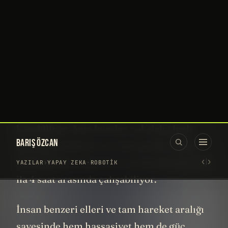
Dokuzuncu sırada, Norveç’ten 1X
Robotics'in Neo platformu var. Neo, hem ev
işlerini yapmak hem de daha karmaşık
manuel görevleri gerçekleştirmek üzere
tasarlanmış.
165 cm boyunda ve 30 kg ağırlığında. Saatte
4 km hızla yürüyor ve 12 km hızla
koşabiliyor. Ama bundan çok daha hızlı
koşabilen robotlar var listemizde. 20 kg
kaldırabilme kapasitesi var bu robotun ve 2
ila 4 saat arasında çalışabiliyor.
İnsan benzeri elleri ve tam hareket aralığı