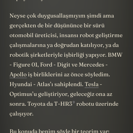
hep ayrı bir yerde anılacak...
Neyse çok duygusallaşmıyım şimdi ama
gerçekten de bir düşününce bir sürü
otomobil üreticisi, insansı robot geliştirme
çalışmalarına ya doğrudan katılıyor, ya da
robotik şirketleriyle işbirliği yapıyor. BMW
- Figure 01, Ford - Digit ve Mercedes -
Apollo
iş birliklerini az önce söyledim.
Hyundai - Atlas’ı sahiplendi.
Tesla
-
Optimus’u geliştiriyor, geleceğiz ona az
9
sonra. Toyota da
T-HR3
robotu üzerinde
çalışıyor.