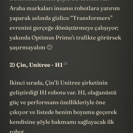
Bu konuda benim şöyle bir teorim var:
Araba markaları insansı robotlara yatırım
yaparak aslında gizlice “Transformers”
evrenini gerçeğe dönüştürmeye çalışıyor;
yakında Optimus Prime'ı trafikte görürsek
şaşırmayalım 🙂
10
2) Çin,
Unitree - H1
İkinci sırada, Çin’li Unitree şirketinin
geliştirdiği H1 robotu var. H1, olağanüstü
güç ve performans özellikleriyle öne
çıkıyor ve listede benim boyumu geçerek
kendisine şöyle bakmamı sağlayacak ilk