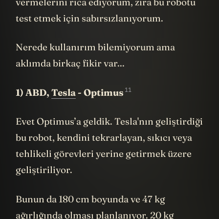
gerçekten olursa bana bir haber
vermelerini rica ediyorum, zira bu robotu
test etmek için sabırsızlanıyorum.
Nerede kullanırım bilemiyorum ama
aklımda birkaç fikir var...
11
1) ABD,
Tesla
- Optimus
Evet Optimus’a geldik. Tesla'nın geliştirdiği
bu robot, kendini tekrarlayan, sıkıcı veya
tehlikeli görevleri yerine getirmek üzere
geliştiriliyor.
Bunun da 180 cm boyunda ve 47 kg