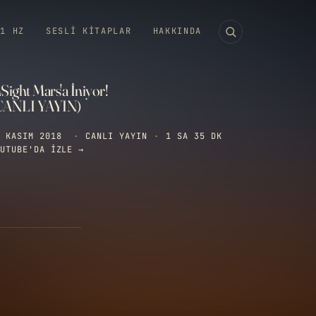
11 HZ
SESLI KITAPLAR
HAKKINDA
Sight Mars'a İniyor!
CANLI YAYIN)
 KASIM 2018
·
CANLI YAYIN
·
1 SA 35 DK
UTUBE'DA IZLE →