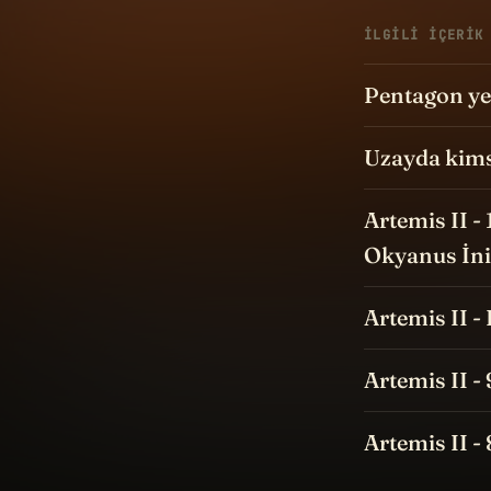
İLGILI IÇERIK
Pentagon yen
Uzayda kims
Artemis II -
Okyanus İni
Artemis II -
Artemis II -
Artemis II -