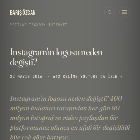
BARIŞ ÖZCAN
‹
›
YAZILAR
›
TASARIM
·
İNTERNET
Instagram'ın logosu neden
değişti?
22 MAYIS 2016
·
662 KELIME
YOUTUBE'DA IZLE →
Instagram'ın logosu neden değişti? 400
milyon kullanıcı tarafından her gün 80
milyon fotoğraf ve video paylaşılan bir
platformunuz olunca en ufak bir değişiklik
bile çok göze batıyor.