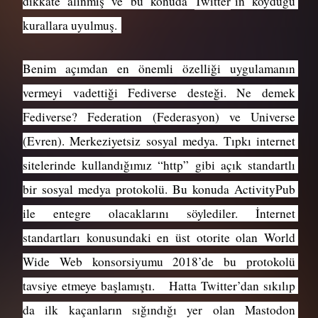
dikkate alınmış ve bu konuda 
Twitter
’ın koyduğu 
kurallara uyulmuş. 
Benim açımdan en önemli özelliği uygulamanın 
vermeyi vadettiği Fediverse desteği. Ne demek 
Fediverse? Federation (Federasyon) ve Universe 
(Evren). Merkeziyetsiz sosyal medya. Tıpkı internet 
sitelerinde kullandığımız “http” gibi açık standartlı 
bir sosyal medya protokolü. Bu konuda ActivityPub 
ile entegre olacaklarını söylediler. İnternet 
standartları konusundaki en üst otorite olan World 
Wide Web konsorsiyumu 2018’de bu protokolü 
tavsiye etmeye başlamıştı.   Hatta Twitter’dan sıkılıp 
da ilk kaçanların sığındığı yer olan Mastodon 