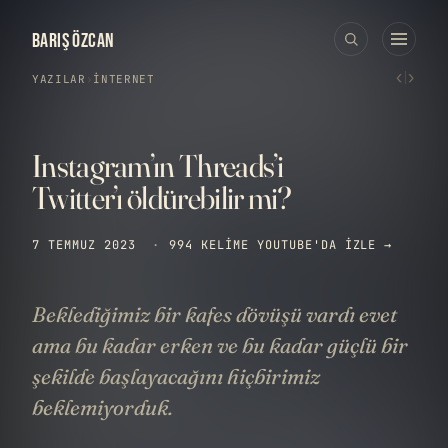
BARIŞ ÖZCAN
‹
›
YAZILAR
›
İNTERNET
Instagram’ın Threads’i
Twitter’ı öldürebilir mi?
7 TEMMUZ 2023
·
994 KELIME
YOUTUBE'DA IZLE →
Beklediğimiz bir kafes dövüşü vardı evet
ama bu kadar erken ve bu kadar güçlü bir
şekilde başlayacağını hiçbirimiz
beklemiyorduk.