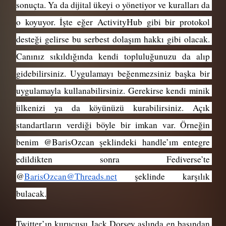
sonuçta. Ya da dijital ükeyi o yönetiyor ve kuralları da 
o koyuyor. İşte eğer ActivityHub gibi bir protokol 
desteği gelirse bu serbest dolaşım hakkı gibi olacak. 
Canınız sıkıldığında kendi topluluğunuzu da alıp 
gidebilirsiniz. Uygulamayı beğenmezsiniz başka bir 
uygulamayla kullanabilirsiniz. Gerekirse kendi minik 
ülkenizi ya da köyünüzü kurabilirsiniz. Açık 
standartların verdiği böyle bir imkan var. Örneğin 
benim @BarisOzcan şeklindeki handle’ım entegre 
edildikten sonra Fediverse’te 
@
BarisOzcan@Threads.net
 şeklinde karşılık 
bulacak.
Twitter’ın kurucusu Jack Dorsey aslında en başından 