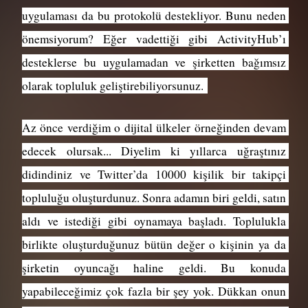
uygulaması da bu protokolü destekliyor. Bunu neden 
önemsiyorum? Eğer vadettiği gibi ActivityHub’ı 
desteklerse bu uygulamadan ve şirketten bağımsız 
olarak topluluk geliştirebiliyorsunuz. 
Az önce verdiğim o dijital ülkeler örneğinden devam 
edecek olursak... Diyelim ki yıllarca uğraştınız 
didindiniz ve Twitter’da 10000 kişilik bir takipçi 
topluluğu oluşturdunuz. Sonra adamın biri geldi, satın 
aldı ve istediği gibi oynamaya başladı. Toplulukla 
birlikte oluşturduğunuz bütün değer o kişinin ya da 
şirketin oyuncağı haline geldi. Bu konuda 
yapabileceğimiz çok fazla bir şey yok. Dükkan onun 