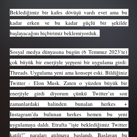
Beklediğimiz bir kafes dövüşü vardı evet ama bu 
kadar erken ve bu kadar güçlü bir şekilde 
başlayacağını hiçbirimiz beklemiyorduk. 
Sosyal medya dünyasına bugün (6 Temmuz 2023’te) 
çok büyük bir enerjiyle yepyeni bir uygulama girdi: 
Threads. Uygulama yeni ama konsept eski. Bildiğiniz 
Twitter
 - Elon Musk. Zaten o yüzden büyük bir 
enerjiyle girdi diyorum çünkü Twitter’ın son 
zamanlardaki halinden bunalan herkes + 
Instagram
’da bulunan herkes hemen bu yeni 
uygulamaya daldı. Etrafta “işte beklediğimiz Twitter 
katili!” naraları atılmaya başlandı. Başlayan bu 