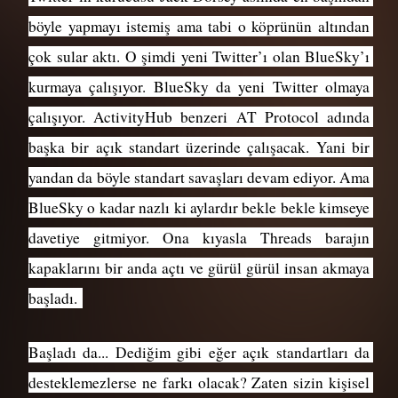
böyle yapmayı istemiş ama tabi o köprünün altından 
çok sular aktı. O şimdi yeni Twitter’ı olan BlueSky’ı 
kurmaya çalışıyor. BlueSky da yeni Twitter olmaya 
çalışıyor. ActivityHub benzeri AT Protocol adında 
başka bir açık standart üzerinde çalışacak. Yani bir 
yandan da böyle standart savaşları devam ediyor. Ama 
BlueSky o kadar nazlı ki aylardır bekle bekle kimseye 
davetiye gitmiyor. Ona kıyasla Threads barajın 
kapaklarını bir anda açtı ve gürül gürül insan akmaya 
başladı. 
Başladı da... Dediğim gibi eğer açık standartları da 
desteklemezlerse ne farkı olacak? Zaten sizin kişisel 