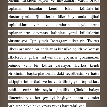
önemli. Eskiden köyler ve meydanları vardı, orada 
toplanan insanlar kendi lokal kültürlerini 
oluşturuyordu. Şimdilerde ülke boyutunda dijital 
topluluklar var ve oraların meydanlarına 
toplananların davranış kalıpları yerel kültürlerini 
oluşturuyor. İşte şimdi Instagram ülkesiyle Twitter 
ülkesi arasında bir anda yeni bir ülke açıldı ve komşu 
ülkelerden gelen milyonlarca göçmen gözümüzün 
önünde yeni bir kültür yaratıyor. Herkes kendi 
birikimini, başka platformlardaki tecrübesini ve hatta 
takipçilerini sırtladı ve bu vadedilmiş yeni topraklara 
geldi. Temiz bir sayfa şimdilik. Çünkü balayı 
dönemindeyiz, her şey iyi başlıyor, sonra üzümler 
birbirine baka baka yavaş yavaş kararabiliyor. 