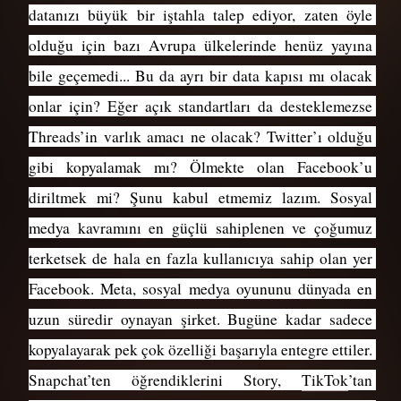
datanızı büyük bir iştahla talep ediyor, zaten öyle 
olduğu için bazı Avrupa ülkelerinde henüz yayına 
bile geçemedi... Bu da ayrı bir data kapısı mı olacak 
onlar için? Eğer açık standartları da desteklemezse 
Threads’in varlık amacı ne olacak? Twitter’ı olduğu 
gibi kopyalamak mı? Ölmekte olan Facebook’u 
diriltmek mi? Şunu kabul etmemiz lazım. Sosyal 
medya kavramını en güçlü sahiplenen ve çoğumuz 
terketsek de hala en fazla kullanıcıya sahip olan yer 
Facebook. Meta, sosyal medya oyununu dünyada en 
uzun süredir oynayan şirket. Bugüne kadar sadece 
kopyalayarak pek çok özelliği başarıyla entegre ettiler. 
Snapchat’ten öğrendiklerini Story, 
TikTok
’tan 