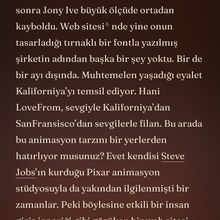
verdiği kendi tasarım şirketini kurduktan
sonra Jony Ive büyük ölçüde ortadan
6
kayboldu.
Web sitesi
nde yine onun
tasarladığı tırnaklı bir fontla yazılmış
şirketin adından başka bir şey yoktu. Bir de
bir ayı dışında. Muhtemelen yaşadığı eyalet
Kaliforniya’yı temsil ediyor. Hani
LoveFrom, sevgiyle Kaliforniya’dan
SanFransisco’dan sevgilerle filan. Bu arada
bu animasyon tarzını bir yerlerden
hatırlıyor musunuz? Evet kendisi
Steve
Jobs
’ın kurduğu Pixar animasyon
stüdyosuyla da yakından ilgilenmişti bir
zamanlar. Peki böylesine etkili bir insan