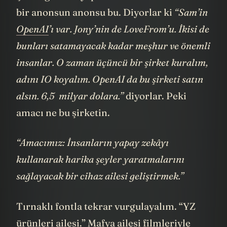
Şimdi gelelim yaptıkları anonsa. Aslında
bir anonsun anonsu bu. Diyorlar ki
“Sam’in
OpenAI
’ı var. Jony’nin de LoveFrom’u. İkisi de
bunları satamayacak kadar meşhur ve önemli
insanlar. O zaman üçüncü bir şirket kuralım,
adını IO koyalım. OpenAI da bu şirketi satın
alsın. 6,5 milyar dolara.”
diyorlar. Peki
amacı ne bu şirketin.
“Amacımız: İnsanların yapay zekâyı
kullanarak harika şeyler yaratmalarını
sağlayacak bir cihaz ailesi geliştirmek.”
Tırnaklı fontla tekrar vurgulayalım. “YZ