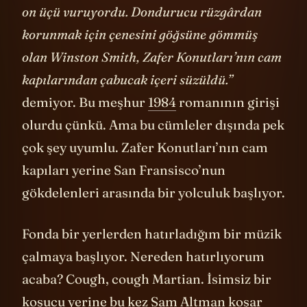
“Pırıl pırıl, soğuk bir nisan günüydü; saatler
on üçü vuruyordu. Dondurucu rüzgârdan
korunmak için çenesini göğsüne gömmüş
olan Winston Smith, Zafer Konutları’nın cam
kapılarından çabucak içeri süzüldü.”
demiyor. Bu meşhur
1984
romanının girişi
olurdu çünkü. Ama bu cümleler dışında pek
çok şey uyumlu. Zafer Konutları’nın cam
kapıları yerine San Fransisco’nun
gökdelenleri arasında bir yolculuk başlıyor.
Fonda bir yerlerden hatırladığım bir müzik
çalmaya başlıyor. Nereden hatırlıyorum
acaba? Cough, cough Martian. İsimsiz bir