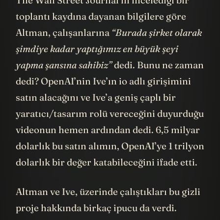
The Wall Street Journal’ın incelediği bir
toplantı kaydına dayanan bilgilere göre
Altman, çalışanlarına
“Burada şirket olarak
şimdiye kadar yaptığımız en büyük şeyi
yapma şansına sahibiz”
dedi. Bunu ne zaman
dedi? OpenAI’nin Ive’ın io adlı girişimini
satın alacağını ve Ive’a geniş çaplı bir
yaratıcı/tasarım rolü vereceğini duyurduğu
videonun hemen ardından dedi. 6,5 milyar
dolarlık bu satın alımın, OpenAI’ye 1 trilyon
dolarlık bir değer katabileceğini ifade etti.
Altman ve Ive, üzerinde çalıştıkları bu gizli