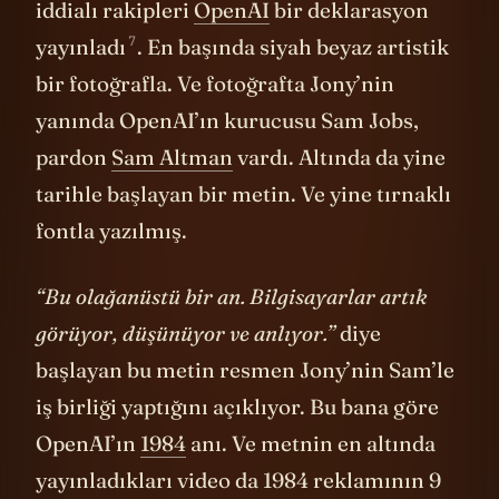
başladıktan hemen sonra bu konudaki en
iddialı rakipleri
OpenAI
bir deklarasyon
7
yayınladı
. En başında siyah beyaz artistik
bir fotoğrafla. Ve fotoğrafta Jony’nin
yanında OpenAI’ın kurucusu Sam Jobs,
pardon
Sam Altman
vardı. Altında da yine
tarihle başlayan bir metin. Ve yine tırnaklı
fontla yazılmış.
“Bu olağanüstü bir an. Bilgisayarlar artık
görüyor, düşünüyor ve anlıyor.”
diye
başlayan bu metin resmen Jony’nin Sam’le
iş birliği yaptığını açıklıyor. Bu bana göre
OpenAI’ın
1984
anı. Ve metnin en altında