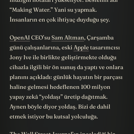
müziğin notaları yükseliyor. Bestenin adı
“Making Water.” Yani su yapmak.
İnsanların en çok ihtiyaç duyduğu şey.
OpenAI
CEO’su
Sam Altman
, Çarşamba
günü çalışanlarına, eski
Apple
tasarımcısı
Jony Ive ile birlikte geliştirmekte olduğu
cihazla ilgili bir ön sunuş da yaptı ve onlara
planını açıkladı: günlük hayatın bir parçası
haline gelmesi hedeflenen 100 milyon
yapay zekâ “yoldaşı” üretip dağıtmak.
Aynen böyle diyor yoldaş. Bizi de dahil
etmek istiyor bu kutsal yolculuğa.