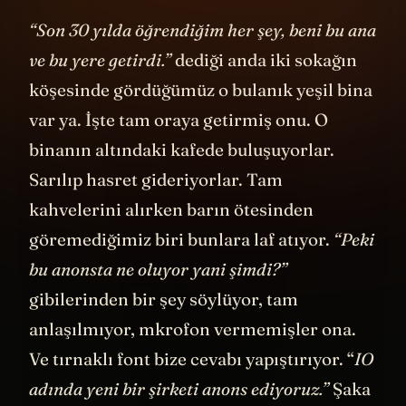
çekilerek geldim.”
diyor.
“Son 30 yılda öğrendiğim her şey, beni bu ana
ve bu yere getirdi.”
dediği anda iki sokağın
köşesinde gördüğümüz o bulanık yeşil bina
var ya. İşte tam oraya getirmiş onu. O
binanın altındaki kafede buluşuyorlar.
Sarılıp hasret gideriyorlar. Tam
kahvelerini alırken barın ötesinden
göremediğimiz biri bunlara laf atıyor.
“Peki
bu anonsta ne oluyor yani şimdi?”
gibilerinden bir şey söylüyor, tam
anlaşılmıyor, mkrofon vermemişler ona.
Ve tırnaklı font bize cevabı yapıştırıyor. “
IO