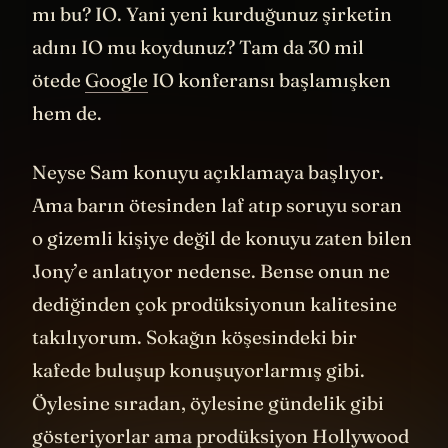
adında yeni bir şirketi anons ediyoruz.”
Şaka
mı bu? IO. Yani yeni kurduğunuz şirketin
adını IO mu koydunuz? Tam da 30 mil
ötede
Google
IO konferansı başlamışken
hem de.
Neyse Sam konuyu açıklamaya başlıyor.
Ama barın ötesinden laf atıp soruyu soran
o gizemli kişiye değil de konuyu zaten bilen
Jony’e anlatıyor nedense. Bense onun ne
dediğinden çok prodüksiyonun kalitesine
takılıyorum. Sokağın köşesindeki bir
kafede buluşup konuşuyorlarmış gibi.
Öylesine sıradan, öylesine gündelik gibi