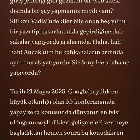
giriş jeneriği gibi gözüken bir web sitesi
dışında bir şey yapmamış mıydı yani?
Silikon Vadisi'ndekiler bile onun beş yılını
bir yazı tipi tasarlamakla geçirdiğine dair
şakalar yapıyordu aralarında. Haha, hah
hah! Ancak tüm bu kahkahaların ardında
aynı merak yatıyordu: Sir Jony Ive acaba ne
yapıyordu?
Tarih 21 Mayıs 2025.
Google
’ın yıllık en
büyük etkinliği olan IO konferansında
yapay zeka konusunda dünyanın en iyisi
olduğunu söyledikleri gelişmeleri vermeye