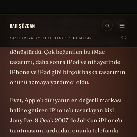
“Sir” Jony Ive. Kendisi şirkete katıldıktan
sonra Steve Jobs’la çok yakın arkadaş oldu.
Öyle ki Jobs, Ive'ı
"Apple'daki manevi ortağı"
olarak tanımladı. Küp şeklindeki
Macintosh’u aldı ve şeffaf tasarımlı iMac’e
dönüştürdü. Çok beğenilen bu iMac
tasarımı, daha sonra iPod ve nihayetinde
iPhone ve iPad gibi birçok başka tasarımın
önünü açmaya yardımcı oldu.
Evet, Apple’ı dünyanın en değerli markası
haline getiren iPhone’u tasarlayan kişi
Jony Ive, 9 Ocak 2007'de Jobs'un iPhone'u