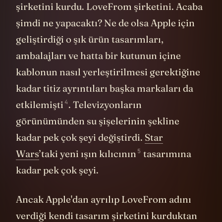
ayrıldı ve San Fransisco’da kendi tasarım
şirketini kurdu. LoveFrom şirketini. Acaba
şimdi ne yapacaktı? Ne de olsa Apple için
geliştirdiği o şık ürün tasarımları,
ambalajları ve hatta bir kutunun içine
kablonun nasıl yerleştirilmesi gerektiğine
kadar titiz ayrıntıları başka markaları da
4
etkilemişti
. Televizyonların
görünümünden su şişelerinin şekline
kadar pek çok şeyi değiştirdi.
Star
5
Wars
’taki yeni
ışın kılıcının
tasarımına
kadar pek çok şeyi.
Ancak Apple'dan ayrılıp LoveFrom adını