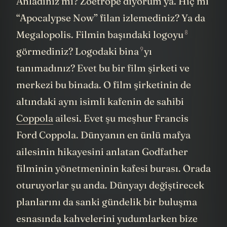
Anladınız mı? Zoetrope diyorum ya. Hiç mi
“Apocalypse Now” filan izlemediniz? Ya da
8
Megalopolis. Filmin başındaki
logoyu
9
görmediniz? Logodaki
bina
yı
tanımadınız? Evet bu bir film şirketi ve
merkezi bu binada. O film şirketinin de
altındaki aynı isimli kafenin de sahibi
Coppola
ailesi. Evet şu meşhur Francis
Ford Coppola. Dünyanın en ünlü mafya
ailesinin hikayesini anlatan Godfather
filminin yönetmeninin kafesi burası. Orada
oturuyorlar şu anda. Dünyayı değiştirecek
planlarını da sanki gündelik bir buluşma