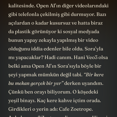
gösteriyorlar ama prodüksiyon Hollywood
kalitesinde. Open AI’ın diğer videolarındaki
gibi telefonla çekilmiş gibi durmuyor. Bazı
açılardan o kadar kusursuz ve hatta biraz
da plastik görünüyor ki sosyal medyada
bunun yapay zekayla yapılmış bir video
olduğunu iddia edenler bile oldu. Sora’yla
mı yapacaklar? Hadi canım. Hani Veo3 olsa
belki ama Open AI’ın Sora’sıyla böyle bir
şeyi yapmak mümkün değil tabi.
“Bir kere
bu mekan gerçek bir yer”
derken uyandım.
Çünkü ben orayı biliyorum. O köşedeki
yeşil binayı. Kaç kere kahve içtim orada.
Girdikleri o yerin adı: Cafe Zoetrope.