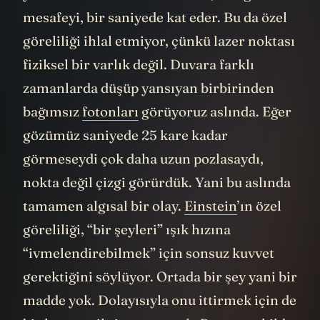
yüzden duvar ne kadar uzaksa, ona göre bir
mesafeyi, bir saniyede kat eder. Bu da özel
göreliliği ihlal etmiyor, çünkü lazer noktası
fiziksel bir varlık değil. Duvara farklı
zamanlarda düşüp yansıyan birbirinden
bağımsız
fotonları
görüyoruz aslında. Eğer
gözümüz saniyede 25 kare kadar
görmeseydi çok daha uzun pozlasaydı,
nokta değil çizgi görürdük. Yani bu aslında
tamamen algısal bir olay.
Einstein
’ın özel
göreliliği, “bir şeyleri” ışık hızına
“ivmelendirebilmek” için sonsuz kuvvet
gerektiğini söylüyor. Ortada bir şey yani bir