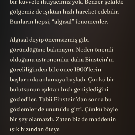
madde yok. Dolayısıyla onu ittirmek için de
bir kuvvete ihtiyacımız yok. Benzer şekilde
gölgemiz de ışıktan hızlı hareket edebilir.
Bunların hepsi, “algısal” fenomenler.
Algısal deyip önemsizmiş gibi
göründüğüne bakmayın. Neden önemli
olduğunu astronomlar daha Einstein’ın
göreliliğinden bile önce 1900’lerin
başlarında anlamaya başladı. Çünkü bir
bulutsunun ışıktan hızlı genişlediğini
gözlediler. Tabii Einstein’dan sonra bu
gözlemler de unutuldu gitti. Çünkü böyle
bir şey olamazdı. Zaten biz de maddenin