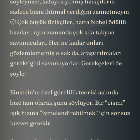
“deli saçması” olduğunu düşünür. Böyle
söyleyince, kafayı sıyırmış fizikçilerin
sadece buna ihtimal verdiğini zannetmeyin
🙂 Çok büyük fizikçiler, hatta
Nobel
ödüllü
bazıları, aynı zamanda çok sıkı takyon
savunucuları. Her ne kadar onları
gözlemlememiş olsak da, araştırılmaları
gerektiğini savunuyorlar. Gerekçeleri de
şöyle:
Einstein’ın özel görelilik teorisi aslında
bize tam olarak şunu söylüyor. Bir “cismi”
ışık hızına “ivmelendirebilmek” için sonsuz
kuvvet gerekir.