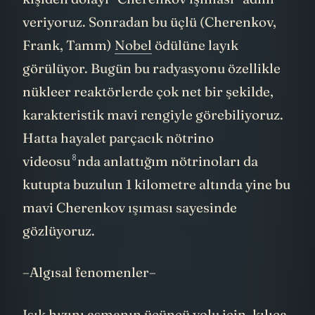
kişiden dolayı “Cherenkov ışıması” adını
veriyoruz. Sonradan bu üçlü (Cherenkov,
Frank, Tamm)
Nobel
ödülüne layık
görülüyor. Bugün bu radyasyonu özellikle
nükleer reaktörlerde çok net bir şekilde,
karakteristik mavi rengiyle görebiliyoruz.
Hatta
hayalet parçacık nötrino
8
videosu
nda anlattığım nötrinoları da
kutupta buzulun 1 kilometre altında yine bu
mavi Cherenkov ışıması sayesinde
gözlüyoruz.
–Algısal fenomenler–