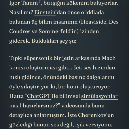
6
sonra, yine iki Sovyet fizikçi
Ilya Frank
ve
7
Igor Tamm
, bu ışığın kökenini buluyorlar.
Nasıl mı?
Einstein
’dan önce o iddiada
bulunan üç bilim insanının (Heaviside, Des
Coudres ve Sommerfeld’in) izinden
giderek. Buldukları şey şu:
Tıpkı süpersonik bir jetin arkasında Mach
konisi oluşturması gibi... Jet, ses hızından
hızlı gidince, önündeki basınç dalgalarını
öyle sıkıştırıyor ki, bir koni oluşturuyor.
Hatta “
ChatGPT
ile bilimsel
simülasyonlar
nasıl hazırlarsınız?” videosunda bunu
detaylıca anlatmıştım. İşte Cherenkov’un