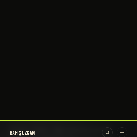
BARIŞ ÖZCAN
‹
›
YAZILAR
›
FIZIK
Işık Hızını Geçmenin 3 Yolu
10 KASIM 2024
·
1.981 KELIME
YOUTUBE'DA IZLE →
Hayaa… Fışttt… Eğer yeterince pratik
yaparsam… Sanki bu kılıcı ışık hızından
bile hızlı savurabilirim. İnanmıyor
musunuz? Bakın göstereyim.