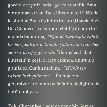
bayağı gerçek. Gözünüzle bile
görebileceğiniz kadar gerçek üstelik. Ama
bir numarası var. Taaa Einstein’ın 1905’teki
2
keşfinden önce üç bilim insanı (
Heaviside
,
3
4
Des Coudres
ve
Sommerfeld
) önemli bir
iddiada bulunmuş.
“Eğer elektron gibi yüklü
bir parçacık bir ortamda ışıktan hızlı hareket
ederse, garip şeyler olur”
demişler. Fakat
Einstein’ın keşfi ortaya çıkınca, unutulup
gitmişler. Çünkü malum…
“Hiçbir şey
ışıktan hızlı gidemez”
... Eh madem
gidemiyor, o zaman bu üçünün dediğinin de
bir önemi yok.