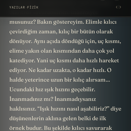
Hayaa… Fışttt… Eğer yeterince pratik
yaparsam… Sanki bu kılıcı ışık hızından
bile hızlı savurabilirim. İnanmıyor
musunuz? Bakın göstereyim. Elimle kılıcı
çevirdiğim zaman, kılıç bir bütün olarak
dönüyor. Aynı açıda döndüğü için, uç kısmı,
elime yakın olan kısmından daha çok yol
katediyor. Yani uç kısmı daha hızlı hareket
ediyor. Ne kadar uzakta, o kadar hızlı. O
halde yeterince uzun bir kılıç alırsam…
Ucundaki hız ışık hızını geçebilir.
İnanmadınız mı? İnanmadıysanız
haklısınız. “Işık hızını nasıl aşabiliriz?” diye
düşünenlerin aklına gelen belki de ilk