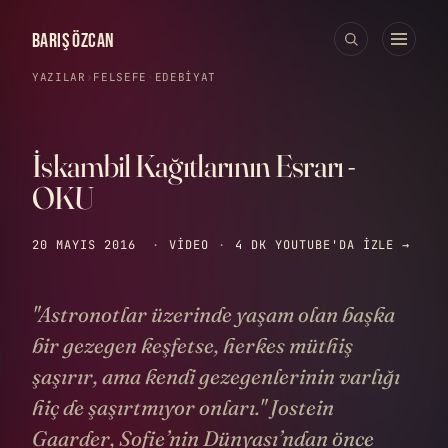
BARIŞ ÖZCAN
YAZILAR
›
FELSEFE
·
EDEBIYAT
İskambil Kağıtlarının Esrarı -
OKU
20 MAYIS 2016
·
VIDEO
·
4 DK
YOUTUBE'DA IZLE →
"Astronotlar üzerinde yaşam olan başka
bir gezegen keşfetse, herkes müthiş
şaşırır, ama kendi gezegenlerinin varlığı
hiç de şaşırtmıyor onları." Jostein
Gaarder, Sofie’nin Dünyası’ndan önce