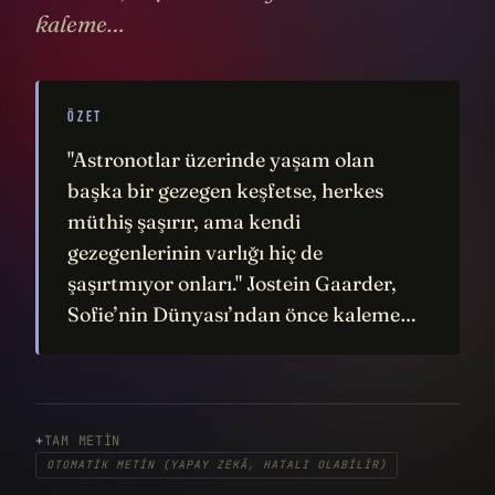
kaleme…
ÖZET
"Astronotlar üzerinde yaşam olan
başka bir gezegen keşfetse, herkes
müthiş şaşırır, ama kendi
gezegenlerinin varlığı hiç de
şaşırtmıyor onları." Jostein Gaarder,
Sofie’nin Dünyası’ndan önce kaleme…
TAM METIN
OTOMATIK METIN (YAPAY ZEKÂ, HATALI OLABILIR)