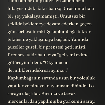
Tüm bunlar olup biterken Japonların
hikayesindeki fakir balıkçı Urashima hala
bir şey yakalayamamıştı. Umutsuz bir
şekilde beklemeye devam ederken geçen
gün serbest bıraktığı kaplumbağa tekrar
teknesine yaklaşmaya başladı. Yanında
güzeller güzeli bir prensesi getirmişti.
Prenses, fakir balıkçıya “gel seni evime
götüreyim” dedi. “Okyanusun
derinliklerindeki sarayıma...”
Kaplumbağanın sırtında uzun bir yolculuk
yaptılar ve nihayet okyanusun dibindeki o
saraya ulaştılar. Kırmızı ve beyaz
mercanlardan yapılmış bu görkemli saray,