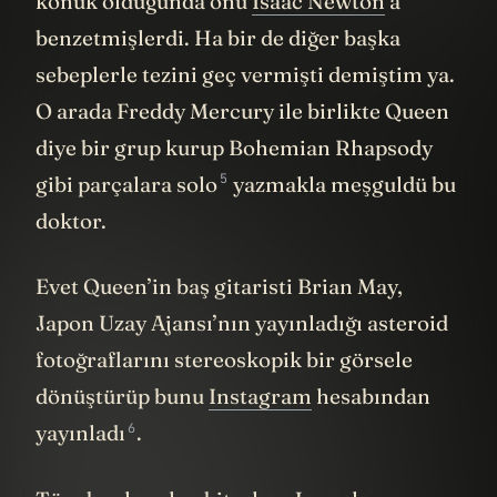
konuk olduğunda onu
Isaac Newton
’a
benzetmişlerdi. Ha bir de diğer başka
sebeplerle tezini geç vermişti demiştim ya.
O arada Freddy Mercury ile birlikte Queen
diye bir grup kurup Bohemian Rhapsody
5
gibi parçalara
solo
yazmakla meşguldü bu
doktor.
Evet Queen’in baş gitaristi Brian May,
Japon Uzay Ajansı’nın yayınladığı asteroid
fotoğraflarını stereoskopik bir görsele
dönüştürüp bunu
Instagram
hesabından
6
yayınladı
.