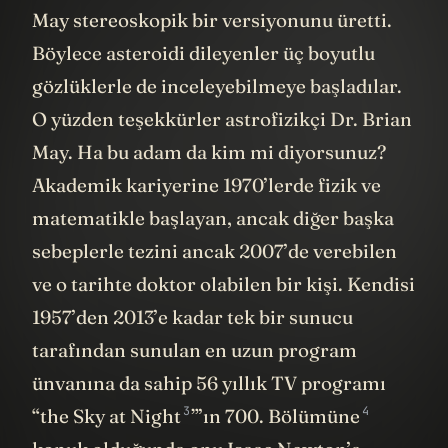
May stereoskopik bir versiyonunu üretti.
Böylece asteroidi dileyenler üç boyutlu
gözlüklerle de inceleyebilmeye başladılar.
O yüzden teşekkürler astrofizikçi Dr. Brian
May. Ha bu adam da kim mi diyorsunuz?
Akademik kariyerine 1970’lerde fizik ve
matematikle başlayan, ancak diğer başka
sebeplerle tezini ancak 2007’de verebilen
ve o tarihte doktor olabilen bir kişi. Kendisi
1957’den 2013’e kadar tek bir sunucu
tarafından sunulan en uzun program
ünvanına da sahip 56 yıllık TV programı
3
4
“
the Sky at Night
”’ın
700. Bölümüne