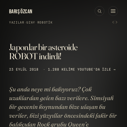
BARIŞ ÖZCAN
‹
›
YAZILAR
›
UZAY
·
ROBOTIK
Japonlar bir asteroide
ROBOT indirdi!
23 EYLÜL 2018
·
1.288 KELIME
YOUTUBE'DA IZLE →
Şu anda neye mi bakıyoruz? Çok
uzaklardan gelen bazı verilere. Simsiyah
bir gecenin koynundan bize ulaşan bu
veriler, bizi yüzyıllar öncesindeki fakir bir
balıkçıdan Rock grubu Queen’e