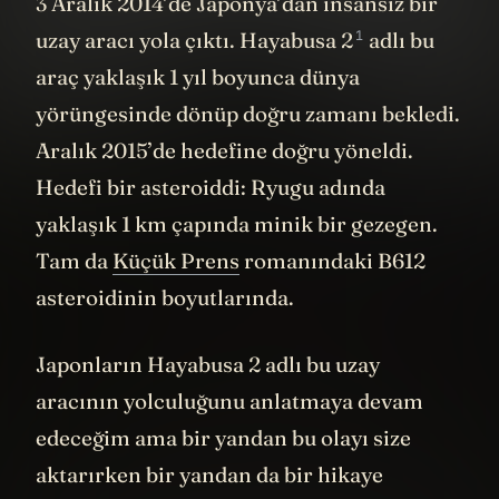
3 Aralık 2014’de Japonya’dan insansız bir
1
uzay aracı yola çıktı.
Hayabusa 2
adlı bu
araç yaklaşık 1 yıl boyunca dünya
yörüngesinde dönüp doğru zamanı bekledi.
Aralık 2015’de hedefine doğru yöneldi.
Hedefi bir asteroiddi: Ryugu adında
yaklaşık 1 km çapında minik bir gezegen.
Tam da
Küçük Prens
romanındaki B612
asteroidinin boyutlarında.
Japonların Hayabusa 2 adlı bu uzay
aracının yolculuğunu anlatmaya devam
edeceğim ama bir yandan bu olayı size
aktarırken bir yandan da bir hikaye