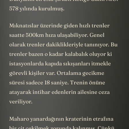
578 yılında kurulmuş.
Mıknatıslar üzerinde giden hızlı trenler
saatte 500km hıza ulaşabiliyor. Genel
olarak trenler dakiklikleriyle tanınıyor. Bu
trenler bazen o kadar kalabalık oluyor ki
istasyonlarda kapıda sıkışanları itmekle
görevli kişiler var. Ortalama gecikme
süresi sadece 18 saniye. Trenin önüne
atayarak intihar edenlerin ailesine ceza
veriliyor.
Maharo yanardağının kraterinin etrafına
bir çit çekilmek zorunda kalınmış. Çünkü