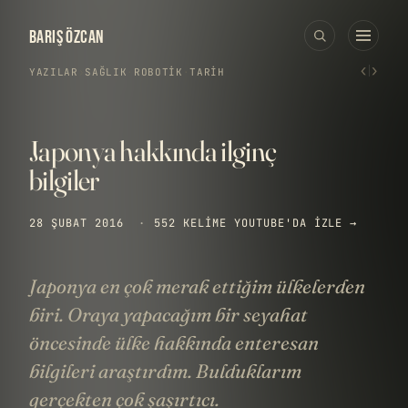
BARIŞ ÖZCAN
‹
›
YAZILAR
›
SAĞLIK
·
ROBOTIK
·
TARIH
Japonya hakkında ilginç
bilgiler
28 ŞUBAT 2016
·
552 KELIME
YOUTUBE'DA IZLE →
Japonya en çok merak ettiğim ülkelerden
biri. Oraya yapacağım bir seyahat
öncesinde ülke hakkında enteresan
bilgileri araştırdım. Bulduklarım
gerçekten çok şaşırtıcı.