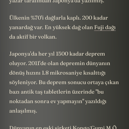
yazar tarafından Japonya'da yazılmış.
Ülkenin %70'i dağlarla kaplı. 200 kadar
yanardağ var. En yüksek dağ olan
Fuji dağı
da aktif bir volkan.
Japonya'da her yıl 1500 kadar deprem
oluyor. 2011'de olan depremin dünyanın
dönüş hızını 1.8 mikrosaniye kısalttığı
söyleniyor. Bu deprem sonucu ortaya çıkan
bazı antik taş tabletlerin üzerinde "bu
noktadan sonra ev yapmayın" yazıldığı
anlaşılmış.
Dünyanın en eski şirketi Kongō Gumi M.Ö.