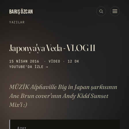
BARIŞ ÖZCAN
YAZILAR
Japonya'ya Veda - VLOG 11
15 NISAN 2016
·
VIDEO
·
12 DK
YOUTUBE'DA IZLE →
MÜZİK Alphaville Big in Japan şarkısının
Ane Brun cover'ının Andy Kidd Sunset
Mix'i :)
ÖZET