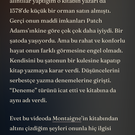
Geçenlerde okuduğum ve bu videoda
alıntılar yaptığım o kitabın yazarı da
1578’de küçük bir orman satın almıştı.
Gerçi onun maddi imkanları Patch
Adams’ınkine göre çok çok daha iyiydi. Bir
şatoda yaşıyordu. Ama bu rahat ve konforlu
hayat onun farklı görmesine engel olmadı.
Kendisini bu şatonun bir kulesine kapatıp
kitap yazmaya karar verdi. Düşüncelerini
serbestçe yazma denemelerine girişti.
“Deneme” türünü icat etti ve kitabına da
aynı adı verdi.
Evet bu videoda
Montaigne
’in kitabından