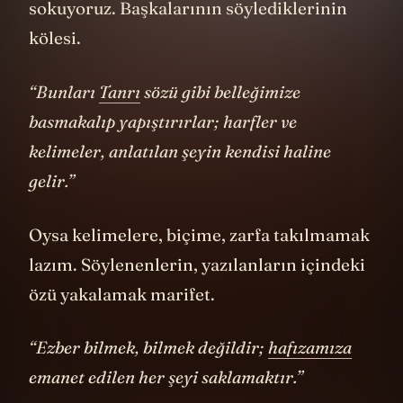
Çocukları, gençleri korkak bir köle haline
sokuyoruz. Başkalarının söylediklerinin
kölesi.
“Bunları
Tanrı
sözü gibi belleğimize
basmakalıp yapıştırırlar; harfler ve
kelimeler, anlatılan şeyin kendisi haline
gelir.”
Oysa kelimelere, biçime, zarfa takılmamak
lazım. Söylenenlerin, yazılanların içindeki
özü yakalamak marifet.
“Ezber bilmek, bilmek değildir;
hafızamıza