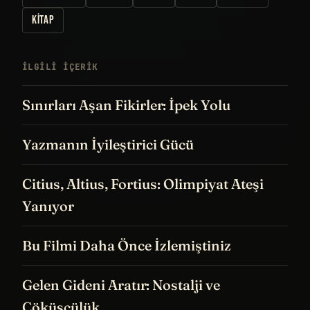
MONTAIGNE
HAFIZA
TANRI
ROMA
FELSEFE
KITAP
İLGILI IÇERIK
Sınırları Aşan Fikirler: İpek Yolu
Yazmanın İyileştirici Gücü
Citius, Altius, Fortius: Olimpiyat Ateşi
Yanıyor
Bu Filmi Daha Önce İzlemiştiniz
Gelen Gideni Aratır: Nostalji ve