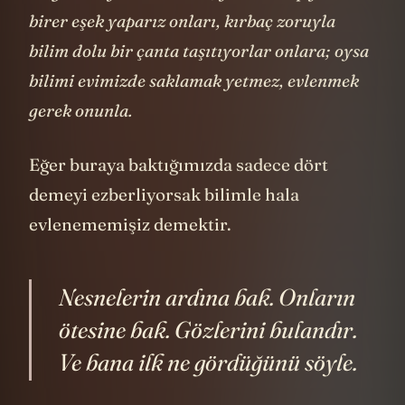
sevgisini uyandır­maktır, yoksa kitap yüklü
birer eşek yaparız onları, kırbaç zoruyla
bilim dolu bir çanta taşıtıyorlar onlara; oysa
bilimi evimizde saklamak yetmez, evlenmek
gerek onunla.
Eğer buraya baktığımızda sadece dört
demeyi ezberliyorsak bilimle hala
evlenememişiz demektir.
Nesnelerin ardına bak. Onların
ötesine bak. Gözlerini bulandır.
Ve bana ilk ne gördüğünü söyle.