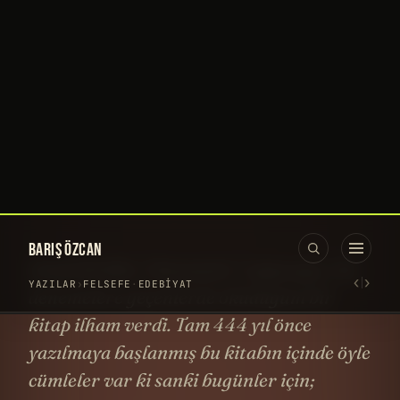
BARIŞ ÖZCAN
‹
›
YAZILAR
›
FELSEFE
·
EDEBIYAT
Kaç parmak görüyorsun?
444 yıllık 4 tavsiye
13 ARALIK 2020
·
1.341 KELIME
YOUTUBE'DA IZLE →
Şimdi birlikte “denemeler” yapacağız. Bu
denemelere geçenlerde okuduğum bir
kitap ilham verdi. Tam 444 yıl önce
yazılmaya başlanmış bu kitabın içinde öyle