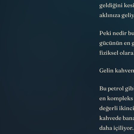
geldiğini ke
aklınıza geli
Peki nedir bu
gücünün en gi
fiziksel olar
Gelin kahvem
Bu petrol gi
en kompleks 
değerli ikinc
kahvede bana
daha içiliyor