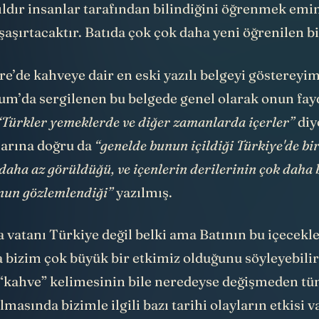
ıldır insanlar tarafından bilindiğini öğrenmek em
 şaşırtacaktır. Batıda çok çok daha yeni öğrenilen b
re’de kahveye dair en eski yazılı belgeyi
göstereyi
um’da sergilenen bu belgede genel olarak onun fa
“Türkler yemeklerde ve diğer zamanlarda içerler”
diy
larına doğru da
“genelde bunun içildiği Türkiye'de bi
 daha az görüldüğü, ve içenlerin derilerinin çok daha 
nun gözlemlendiği”
yazılmış.
 vatanı Türkiye değil belki ama Batının bu içecekl
 bizim çok büyük bir etkimiz olduğunu söyleyebilir
“kahve” kelimesinin bile neredeyse değişmeden t
lmasında bizimle ilgili bazı tarihi olayların etkisi va