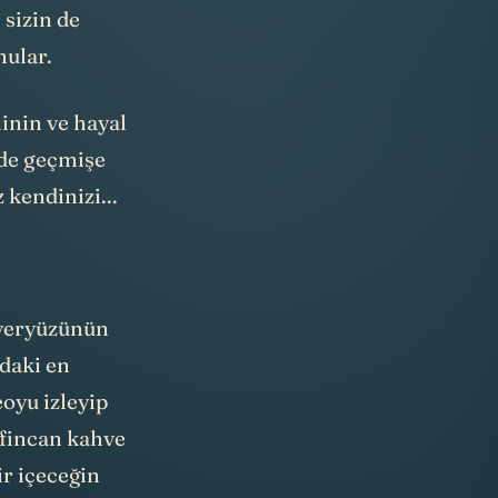
 sizin de
nular.
ninin ve hayal
zde geçmişe
 kendinizi...
 yeryüzünün
daki en
eoyu izleyip
 fincan kahve
ir içeceğin