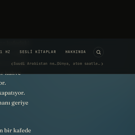
.
yolculuk
ce kafedeki
dın, orada
erine kadar
ir kahve
or.
kapatıyor.
manı geriye
n bir kafede