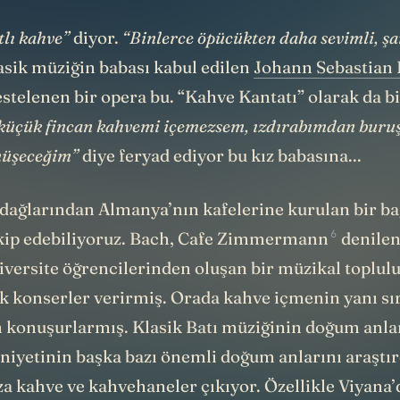
tlı kahve”
diyor.
“Binlerce öpücükten daha sevimli, ş
asik müziğin babası kabul edilen
Johann Sebastian
stelenen bir opera bu. “Kahve Kantatı” olarak da bi
 küçük fincan kahvemi içemezsem, ızdırabımdan buru
nüşeceğim”
diye feryad ediyor bu kız babasına...
dağlarından Almanya’nın kafelerine kurulan bir bağ
6
kip edebiliyoruz. Bach,
Cafe Zimmermann
denile
iversite öğrencilerinden oluşan bir
müzikal toplul
ak konserler verirmiş. Orada kahve içmenin yanı sı
n konuşurlarmış. Klasik Batı müziğinin doğum anlar
iyetinin başka bazı önemli doğum anlarını araştı
a kahve ve kahvehaneler çıkıyor. Özellikle Viyana’