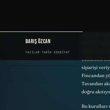
Kural 3: Sad
İşte günün b
yaparak 1 ha
belli bir san
başka biri v
beklemek zor
siparişi veri
Fincandan yü
Tavandan aka
doğru akıtıy
Bu kuralları 