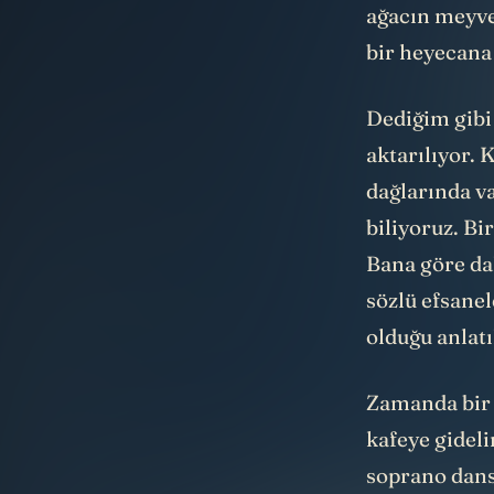
ağacın meyve
bir heyecana
Dediğim gibi 
aktarılıyor. 
dağlarında va
biliyoruz. Bi
Bana göre dah
sözlü efsanel
olduğu anlatı
Zamanda bir y
kafeye gideli
soprano dans