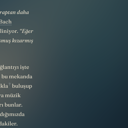
araptan daha
 Bach
liniyor.
“Eğer
şmuş kızarmış
lantıyı işte
n bu mekanda
7
ukla
buluşup
ra müzik
ı bunlar.
rdığımızda
dakiler.