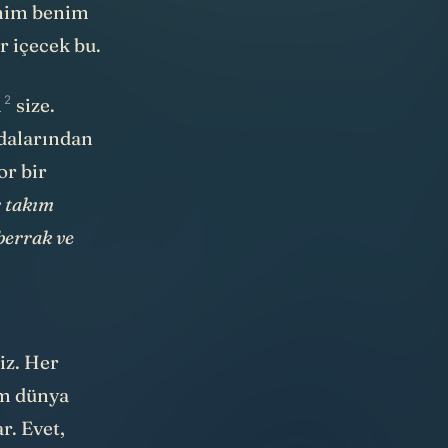
inim benim
ir içecek bu.
2
m
size.
ydalarından
or bir
r takım
berrak ve
e
iz. Her
üm dünya
r. Evet,