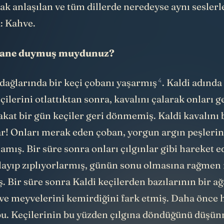
rak anlaşılan ve tüm dillerde neredeyse
aynı seslerl
: Kahve.
efsane duymuş muydunuz?
4
 dağlarında bir keçi çobanı
yaşarmış
. Kaldi adında
ilerini otlattıktan sonra, kavalını çalarak onları g
akat bir gün keçiler geri dönmemiş. Kaldi kavalını 
ar! Onları merak eden çoban, yorgun argın peşleri
mış. Bir süre sonra onları çılgınlar gibi hareket 
ayıp zıplıyorlarmış, günün sonu olmasına rağmen
. Bir süre sonra Kaldi keçilerden bazılarının bir a
 ve meyvelerini kemirdiğini fark etmiş. Daha önce 
bu. Keçilerinin bu yüzden çılgına döndüğünü düşü