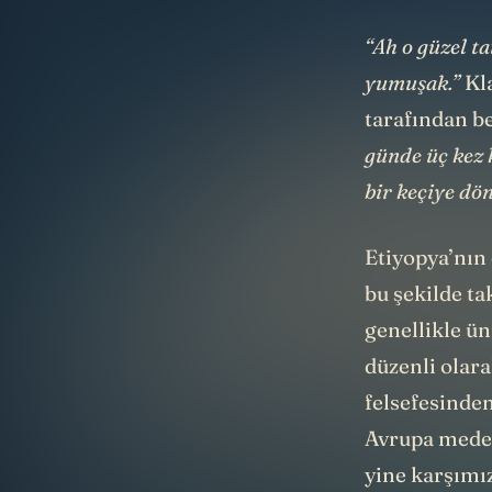
“Ah o güzel ta
yumuşak.”
Kl
tarafından be
günde üç kez
bir keçiye dö
Etiyopya’nın 
bu şekilde ta
genellikle ün
düzenli olar
felsefesinde
Avrupa meden
yine karşımız