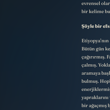
evrensel ola
bir kelime bu
Şöyle bir 
Etiyopya’nın
Bütün gün keç
çağırırmış. F
çalmış. Yokl
aramaya başla
bulmuş. Hopl
enerjiklermiş
yapraklarını
bir ağaçmış 