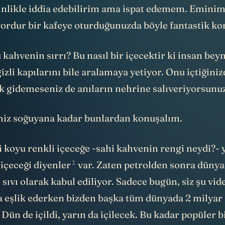
sinlikle iddia edebilirim ama ispat edemem. Eminim
yordur bir kafeye oturduğunuzda böyle fantastik ko
 kahvenin sırrı? Bu nasıl bir içecektir ki insan bey
zli kapılarını bile aralamaya yetiyor. Onu içtiğini
ak gidemeseniz de anıların nehrine salıveriyorsunuz
iz soğuyana kadar bunlardan konuşalım.
bi koyu renkli içeceğe -sahi kahvenin rengi neydi?-
1
içeceği
diyenler
var. Zaten petrolden sonra dünya
i sıvı olarak kabul ediliyor. Sadece bugün, siz şu vid
 eşlik ederken bizden başka tüm dünyada 2 milyar
. Dün de içildi, yarın da içilecek. Bu kadar popüler b