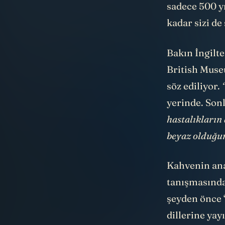
sadece 500 y
kadar sizi de
Bakın İngilte
British Muse
söz ediliyor.
yerinde. Son
hastalıkların
beyaz olduğu
Kahvenin ana
tanışmasında
şeyden önce 
dillerine yayı