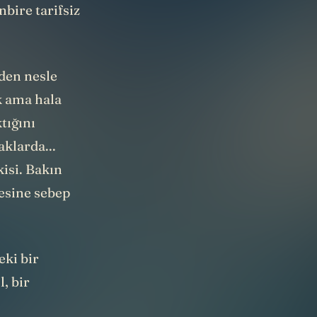
bire tarifsiz
lden nesle
ok ama hala
tığını
aklarda...
kisi. Bakın
mesine sebep
eki bir
, bir