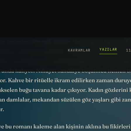
ece
kahveniz soğuyana kadar
geçmişte kalabilirsiniz
irinde, o kafeye gelen müşterilerden biri, zamanda 
fta öncesine dönmek istiyor. Unutmayın, bunu sade
dalyeye oturarak yapabilir. Fakat kafeye gelen bu ka
arken onu kalkmaya zorlayamadığı için akşam saatl
unda kalıyor. Nihayet sandalye boşalınca hemen b
yor. Kahve bir ritüelle ikram edilirken zaman duruy
kselen buğu tavana kadar çıkıyor. Kadın gözlerini 
n damlalar, mekandan süzülen göz yaşları gibi za
or.
ve bu romanı kaleme alan kişinin aklına bu fikirleri