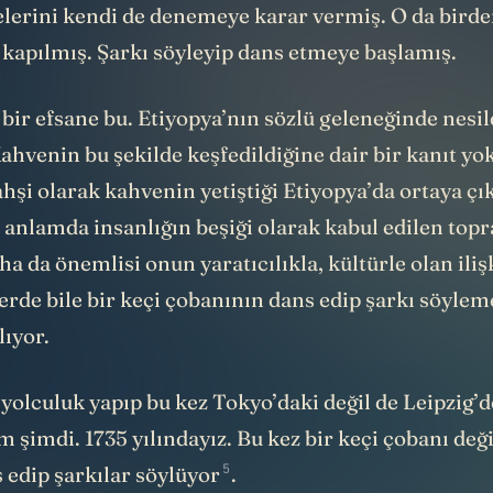
lerini kendi de denemeye karar vermiş. O da birden
 kapılmış. Şarkı söyleyip dans etmeye başlamış.
bir efsane bu. Etiyopya’nın sözlü geleneğinde nesi
Kahvenin bu şekilde keşfedildiğine dair bir kanıt y
hşi olarak kahvenin yetiştiği Etiyopya’da ortaya çık
r anlamda insanlığın beşiği olarak kabul edilen topr
a da önemlisi onun yaratıcılıkla, kültürle olan iliş
erde bile bir keçi çobanının dans edip şarkı söyle
lıyor.
olculuk yapıp bu kez Tokyo’daki değil de Leipzig’d
m şimdi. 1735 yılındayız. Bu kez bir keçi çobanı değil
5
 edip şarkılar
söylüyor
.