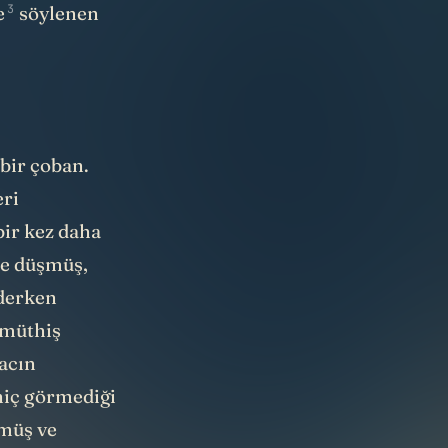
3
e
söylenen
 bir çoban.
eri
bir kez daha
ne düşmüş,
ederken
 müthiş
ğacın
hiç görmediği
nmüş ve