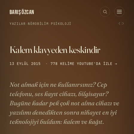
BARIŞ ÖZCAN
‹
›
YAZILAR
›
NÖROBILIM
·
PSIKOLOJI
Kalem klavyeden keskindir
13 EYLÜL 2015
·
778 KELIME
YOUTUBE'DA IZLE →
Not almak için ne kullanırsınız? Cep
telefonu, ses kayıt cihazı, bilgisayar?
Bugüne kadar pek çok not alma cihazı ve
yazılımı denedikten sonra nihayet en iyi
teknolojiyi buldum: kalem ve kağıt.