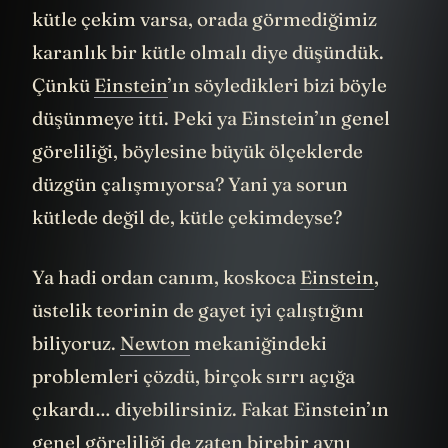
fazlaca bir kütle çekim olmalı. Fazlaca bir
kütle çekim varsa, orada görmediğimiz
karanlık bir kütle olmalı diye düşündük.
Çünkü
Einstein
’ın söyledikleri bizi böyle
düşünmeye itti. Peki ya Einstein’ın genel
göreliliği, böylesine büyük ölçeklerde
düzgün çalışmıyorsa? Yani ya sorun
kütlede değil de, kütle çekimdeyse?
Ya hadi ordan canım, koskoca
Einstein
,
üstelik teorinin de gayet iyi çalıştığını
biliyoruz.
Newton
mekaniğindeki
problemleri çözdü, birçok sırrı açığa
çıkardı… diyebilirsiniz. Fakat Einstein’ın