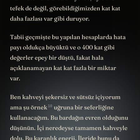
Hakikaten aralarda bir yerde, öyle ufak
tefek de değil, görebildiğimizden kat kat
daha fazlası var gibi duruyor.
Tabii geçmişte bu yapılan hesaplarda hata
payı oldukça büyüktü ve o 400 kat gibi
değerler epey bir düştü, fakat hala
açıklanamayan kat kat fazla bir miktar
var.
Ben kahveyi şekersiz ve sütsüz içiyorum
10
ama
şu örnek
uğruna bir seferliğine
kullanacağım. Bu bardağın evren olduğunu
düşünün. İçi neredeyse tamamen kahveyle