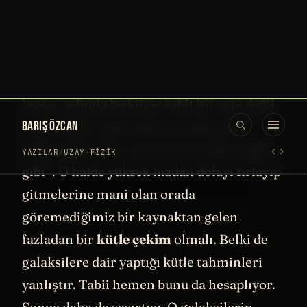
Peki neden orada kalmaya devam
ediyorlar?
Bu durumda iki sonuca ulaşabiliriz gibi
gözüküyor. Eğer gerçekten de durum
buysa, aslında bu küme sabit bir yapı değil
ve galaksiler alıp başlarını başka yere
doğru gidecekler. Ama durum böyle
değil
5
gibi
. O halde yüksek hızdan dolayı fırlayıp
gitmelerine mani olan orada
göremediğimiz bir kaynaktan gelen
fazladan bir
kütle çekim
olmalı. Belki de
galaksilere dair yaptığı kütle tahminleri
yanlıştır. Tabii hemen bunu da hesaplıyor.