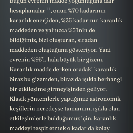
Bugün
evrenin madde yoğunluğuna dair
11
hesaplamalar
, onun %70 kadarının
karanlık enerjiden, %25 kadarının karanlık
maddeden ve yalnızca %5’inin de
bildiğimiz, bizi oluşturan, sıradan
maddeden oluştuğunu gösteriyor. Yani
evrenin %95’i, hala büyük bir gizem.
Karanlık madde derken oradaki karanlık
biraz bu gizemden, biraz da ışıkla herhangi
bir etkileşime girmeyişinden geliyor.
Klasik yöntemlerle yaptığımız astronomik
keşiflerin neredeyse tamamını, ışıkla olan
etkileşimlerle bulduğumuz için, karanlık
maddeyi tespit etmek o kadar da kolay