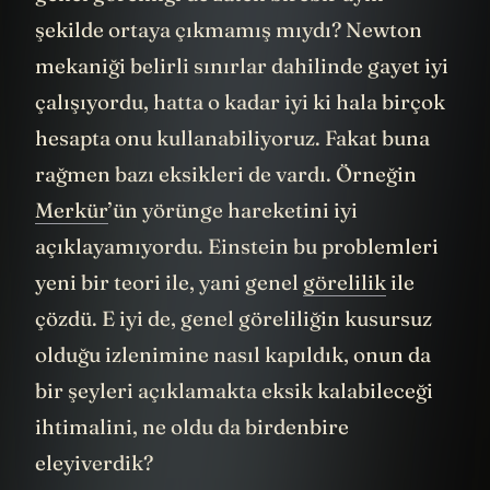
genel göreliliği de zaten birebir aynı
şekilde ortaya çıkmamış mıydı? Newton
mekaniği belirli sınırlar dahilinde gayet iyi
çalışıyordu, hatta o kadar iyi ki hala birçok
hesapta onu kullanabiliyoruz. Fakat buna
rağmen bazı eksikleri de vardı. Örneğin
Merkür
’ün yörünge hareketini iyi
açıklayamıyordu. Einstein bu problemleri
yeni bir teori ile, yani genel
görelilik
ile
çözdü. E iyi de, genel göreliliğin kusursuz
olduğu izlenimine nasıl kapıldık, onun da
bir şeyleri açıklamakta eksik kalabileceği
ihtimalini, ne oldu da birdenbire
eleyiverdik?