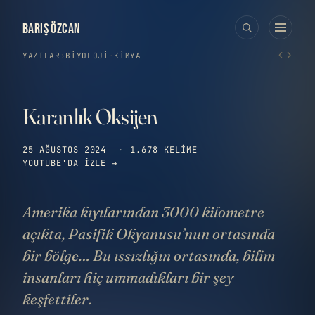
BARIŞ ÖZCAN
‹
›
YAZILAR
›
BIYOLOJI
·
KIMYA
Karanlık Oksijen
25 AĞUSTOS 2024
·
1.678 KELIME
YOUTUBE'DA IZLE →
Amerika kıyılarından 3000 kilometre
açıkta, Pasifik Okyanusu’nun ortasında
bir bölge… Bu ıssızlığın ortasında, bilim
insanları hiç ummadıkları bir şey
keşfettiler.