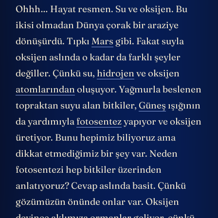
Ohhh… Hayat resmen. Su ve oksijen. Bu
ikisi olmadan Dünya çorak bir araziye
dönüşürdü. Tıpkı
Mars
gibi. Fakat suyla
oksijen aslında o kadar da farklı şeyler
değiller. Çünkü su,
hidrojen
ve oksijen
atomlarından
oluşuyor. Yağmurla beslenen
topraktan suyu alan bitkiler,
Güneş
ışığının
da yardımıyla
fotosentez
yapıyor ve oksijen
üretiyor. Bunu hepimiz biliyoruz ama
dikkat etmediğimiz bir şey var. Neden
fotosentezi hep bitkiler üzerinden
anlatıyoruz? Cevap aslında basit. Çünkü
gözümüzün önünde onlar var. Oksijen
deyince aklımıza ormanlar geliyor, çünkü