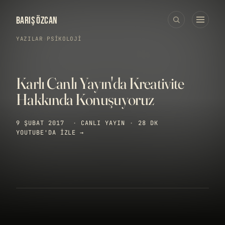
BARIŞ ÖZCAN
YAZILAR
›
PSIKOLOJI
Karlı Canlı Yayın'da Kreativite
Hakkında Konuşuyoruz
9 ŞUBAT 2017
·
CANLI YAYIN
·
28 DK
YOUTUBE'DA IZLE →