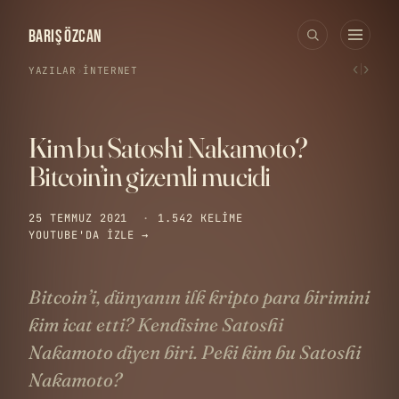
BARIŞ ÖZCAN
‹
›
YAZILAR
›
İNTERNET
Kim bu Satoshi Nakamoto?
Bitcoin’in gizemli mucidi
25 TEMMUZ 2021
·
1.542 KELIME
YOUTUBE'DA IZLE →
Bitcoin’i, dünyanın ilk kripto para birimini
kim icat etti? Kendisine Satoshi
Nakamoto diyen biri. Peki kim bu Satoshi
Nakamoto?