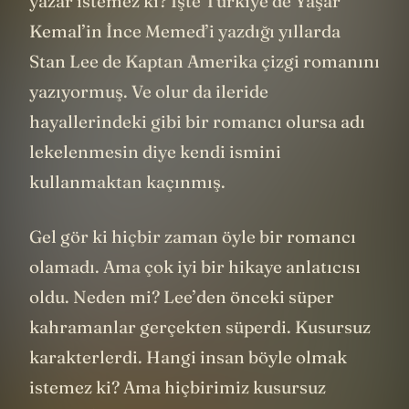
yazar istemez ki? İşte Türkiye’de Yaşar
Kemal’in İnce Memed’i yazdığı yıllarda
Stan Lee de Kaptan Amerika çizgi romanını
yazıyormuş. Ve olur da ileride
hayallerindeki gibi bir romancı olursa adı
lekelenmesin diye kendi ismini
kullanmaktan kaçınmış.
Gel gör ki hiçbir zaman öyle bir romancı
olamadı. Ama çok iyi bir hikaye anlatıcısı
oldu. Neden mi? Lee’den önceki süper
kahramanlar gerçekten süperdi. Kusursuz
karakterlerdi. Hangi insan böyle olmak
istemez ki? Ama hiçbirimiz kusursuz