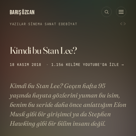
BARIŞ ÖZCAN
‹
›
YAZILAR
›
SINEMA
·
SANAT
·
EDEBIYAT
Kimdi bu Stan Lee?
18 KASIM 2018
·
1.156 KELIME
YOUTUBE'DA IZLE →
Kimdi bu Stan Lee? Geçen hafta 95
yaşında hayata gözlerini yuman bu isim,
benim bu seride daha önce anlattığım Elon
Musk gibi bir girişimci ya da Stephen
Hawking gibi bir bilim insanı değil.