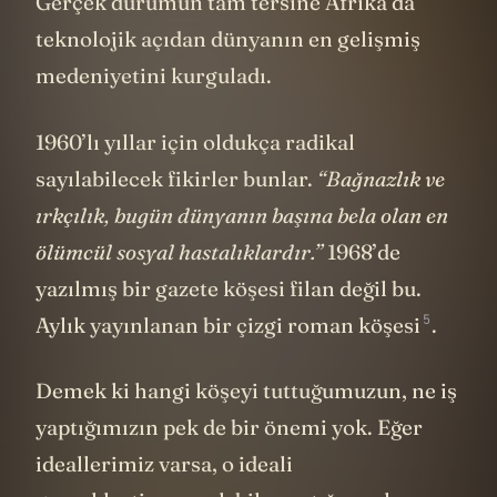
Gerçek durumun tam tersine Afrika’da
teknolojik açıdan dünyanın en gelişmiş
medeniyetini kurguladı.
1960’lı yıllar için oldukça radikal
sayılabilecek fikirler bunlar.
“Bağnazlık ve
ırkçılık, bugün dünyanın başına bela olan en
ölümcül sosyal hastalıklardır.”
1968’de
yazılmış bir gazete köşesi filan değil bu.
5
Aylık yayınlanan bir çizgi roman
köşesi
.
Demek ki hangi köşeyi tuttuğumuzun, ne iş
yaptığımızın pek de bir önemi yok. Eğer
ideallerimiz varsa, o ideali