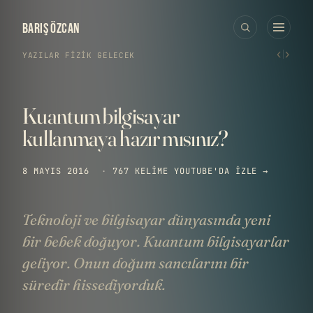
BARIŞ ÖZCAN
‹
›
YAZILAR
›
FIZIK
·
GELECEK
Kuantum bilgisayar
kullanmaya hazır mısınız?
8 MAYIS 2016
·
767 KELIME
YOUTUBE'DA IZLE →
Teknoloji ve bilgisayar dünyasında yeni
bir bebek doğuyor. Kuantum bilgisayarlar
geliyor. Onun doğum sancılarını bir
süredir hissediyorduk.