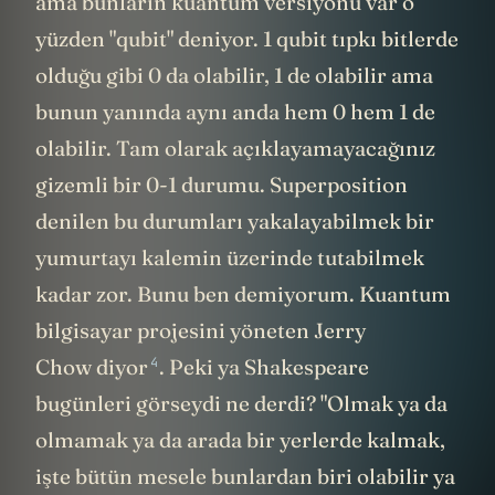
ama bunların kuantum versiyonu var o
yüzden "qubit" deniyor. 1 qubit tıpkı bitlerde
olduğu gibi 0 da olabilir, 1 de olabilir ama
bunun yanında aynı anda hem 0 hem 1 de
olabilir. Tam olarak açıklayamayacağınız
gizemli bir 0-1 durumu. Superposition
denilen bu durumları yakalayabilmek bir
yumurtayı kalemin üzerinde tutabilmek
kadar zor. Bunu ben demiyorum. Kuantum
bilgisayar projesini yöneten Jerry
4
Chow diyor
. Peki ya Shakespeare
bugünleri görseydi ne derdi? "Olmak ya da
olmamak ya da arada bir yerlerde kalmak,
işte bütün mesele bunlardan biri olabilir ya