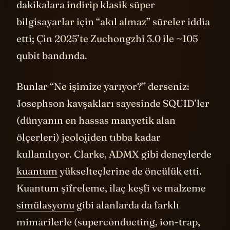
dakikalara indirip klasik süper
bilgisayarlar için “akıl almaz” süreler iddia
etti; Çin 2025’te Zuchongzhi 3.0 ile ~105
qubit bandında.
Bunlar “Ne işimize yarıyor?” derseniz:
Josephson kavşakları sayesinde SQUID’ler
(dünyanın en hassas manyetik alan
ölçerleri) jeolojiden tıbba kadar
kullanılıyor. Clarke, ADMX gibi deneylerde
kuantum
yükselteçlerine de öncülük etti.
Kuantum şifreleme, ilaç keşfi ve malzeme
simülasyonu
gibi alanlarda da farklı
mimarilerle (superconducting, ion-trap,