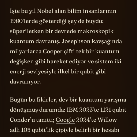
İşte bu yıl Nobel alan bilim insanlarının
1980’lerde gösterdiği şey de buydu:
süperiletken bir devrede makroskopik
kuantum davranış. Josephson kavşağında
milyarlarca Cooper çifti tek bir kuantum
değişken gibi hareket ediyor ve sistem iki
enerji seviyesiyle ilkel bir qubit gibi
davranıyor.
Bugün bu fikirler, dev bir kuantum yarışına
dönüşmüş durumda: IBM 2023’te 1121 qubit
Condor’u tanıttı;
Google
2024’te Willow
adlı 105 qubit’lik çipiyle belirli bir hesabı