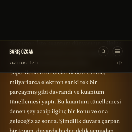
başardı. Hani “
Kuantum
” deyince aklımıza
gelen o tuhaf, o "sadece
atom
ölçeğinde
geçerli" denen ilginç özellikler var ya, hani
sezgilerimize
aykırı filan diyoruz ama yine
de oluyor. İşte kuantum dünyasının o ilginç
özelliklerini elimizde tutabileceğimiz kadar
büyük bir sistemde gösterdiler.
Süperiletken bir elektrik devresinde,
milyarlarca elektron sanki tek bir
parçaymış gibi davrandı ve kuantum
tünellemesi yaptı. Bu kuantum tünellemesi
denen şey acaip ilginç bir konu ve ona
geleceğiz az sonra. Şimdilik duvara çarpan