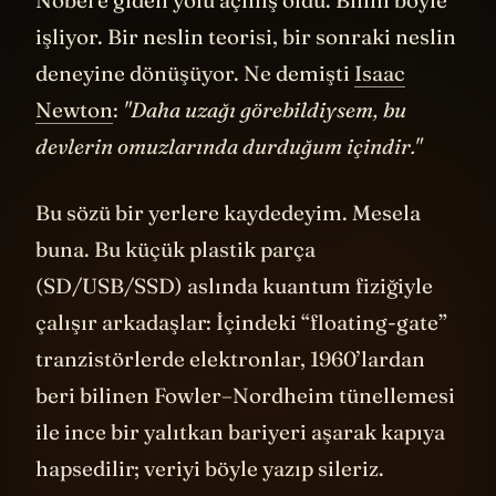
Nobel'e giden yolu açmış oldu. Bilim böyle
işliyor. Bir neslin teorisi, bir sonraki neslin
deneyine dönüşüyor. Ne demişti
Isaac
Newton
:
"Daha uzağı görebildiysem, bu
devlerin omuzlarında durduğum içindir."
Bu sözü bir yerlere kaydedeyim. Mesela
buna. Bu küçük plastik parça
(SD/USB/SSD) aslında kuantum fiziğiyle
çalışır arkadaşlar: İçindeki “floating-gate”
tranzistörlerde elektronlar, 1960’lardan
beri bilinen Fowler–Nordheim tünellemesi
ile ince bir yalıtkan bariyeri aşarak kapıya
hapsedilir; veriyi böyle yazıp sileriz.