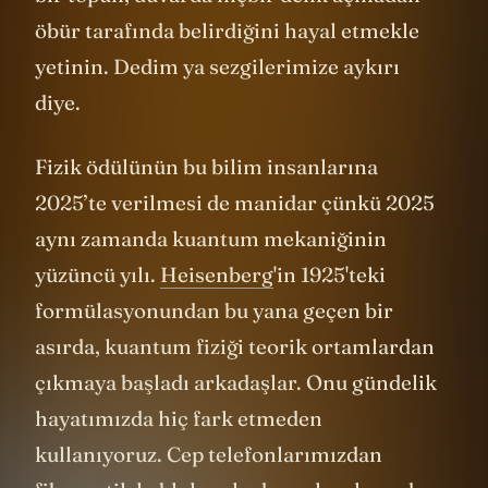
bir topun, duvarda hiçbir delik açmadan
öbür tarafında belirdiğini hayal etmekle
yetinin. Dedim ya sezgilerimize aykırı
diye.
Fizik ödülünün bu bilim insanlarına
2025’te verilmesi de manidar çünkü 2025
aynı zamanda kuantum mekaniğinin
yüzüncü yılı.
Heisenberg
'in 1925'teki
formülasyonundan bu yana geçen bir
asırda, kuantum fiziği teorik ortamlardan
çıkmaya başladı arkadaşlar. Onu gündelik
hayatımızda hiç fark etmeden
kullanıyoruz. Cep telefonlarımızdan