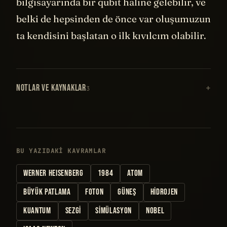
bilgisayarında bir qubit haline gelebilir, ve
belki de hepsinden de önce var oluşumuzun
ta kendisini başlatan o ilk kıvılcım olabilir.
NOTLAR VE KAYNAKLAR
3
BU YAZIDAKI KAVRAMLAR
WERNER HEISENBERG
1984
ATOM
BÜYÜK PATLAMA
FOTON
GÜNEŞ
HIDROJEN
KUANTUM
SEZGI
SIMÜLASYON
NOBEL