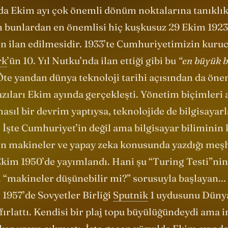
rk
’ün 10. Yıl Nutku’nda ilan ettiği gibi bu
“en büyük 
Öte yandan dünya teknoloji tarihi açısından da öne
azıları Ekim ayında gerçekleşti. Yönetim biçimleri 
sıl bir devrim yaptıysa, teknolojide de bilgisayarl
 İşte Cumhuriyet’in değil ama bilgisayar biliminin
’in makineler ve yapay zeka konusunda yazdığı
meş
Ekim 1950’de yayımlandı. Hani şu “Turing Testi”nin 
 “makineler düşünebilir mi?” sorusuyla başlayan...
1957’de Sovyetler Birliği
Sputnik
1 uydusunu Düny
ırlattı. Kendisi bir plaj topu büyülüğündeydi ama 
 kez uzaya çıkmıştı. İşte geçen yüzyılda Ekim ayın
evrimsel olay üç ayrı dönemi işaret ediyor: ilkinde 
nlik başlarken, diğer ikisinde tüm dünya için önce