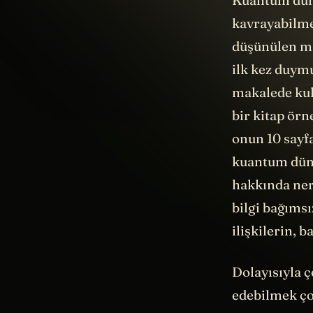
ilk kez duymu
makalede kul
bir kitap örn
onun 10 sayf
kuantum düny
hakkında ner
bilgi bağımsı
ilişkilerin, 
Dolayısıyla 
edebilmek çok
çözülebilece
çözemiyoruz. 
bunların ger