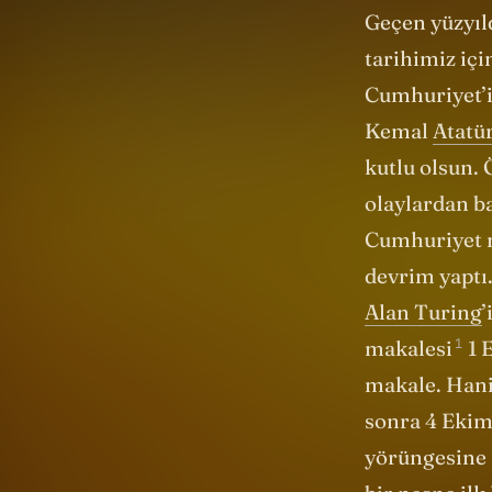
Kemal
Atatü
kutlu olsun. 
olaylardan b
Cumhuriyet na
devrim yaptı.
Alan Turing
1
makalesi
1 
makale. Hani
sonra 4 Ekim 
yörüngesine f
bir nesne ilk
gelen bu üç d
ulusun egeme