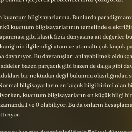
apanması gibi klasik fizik dünyasına ait değerler 
niğinin ilgilendiği
atom
ve atomaltı çok küçük p
na dayanıyor. Bu davranışları anlayabilmek oldukça
addeler bazen parçacık gibi bazen de dalga gibi dav
dukları bir noktadan değil bulunma olasılığından 
 Normal bilgisayarların en küçük bilgi birimi olan bit
liyorken, kuantum bilgisayarların en küçük bilgi bi
ı zamanda 1 ve 0 olabiliyor. Bu da onların hesapla
ttırıyor.
asını her gün deneyimlediğimiz fiziksel dünyanın
k çok zor. Geçen hafta yayımlanan ve devrimsel ol
kalede “kuantum üstünlüğü”ne erişildiği ilan edild