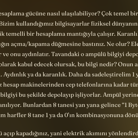
ik temelli bir hesaplama mantığıyla çalışır. Karanlı
ışığın açma/kapama düğmesine bastınız. Ne olur? El
 ve onu aydınlatır. Tavandaki o ampülü bilgiyi dep
larak kabul edecek olursak, bu bilgi nedir? Onun a
. Aydınlık ya da karanlık. Daha da sadeleştirelim 1 y
z hesap makinelerinden cep telefonlarına kadar t
 bilgiyi bu şekilde depolayıp işliyorlar. Ampül yerin
nılıyor. Bunlardan 8 tanesi yan yana gelince “1 Byt
üm harfler 8 tane 1 ya da 0’ın kombinasyonuna
dönü
açıp kapadığınız, yani elektrik akımını yönlendird
3
az daha karmaşıklaştırarak
şu hale
getirdiğinizi d
bu elektro-mekanik aletin ilk tasarımları
Alan Turi
 Dünya Savaşı’nda yapıldı. Almanlar gizli mesajlar