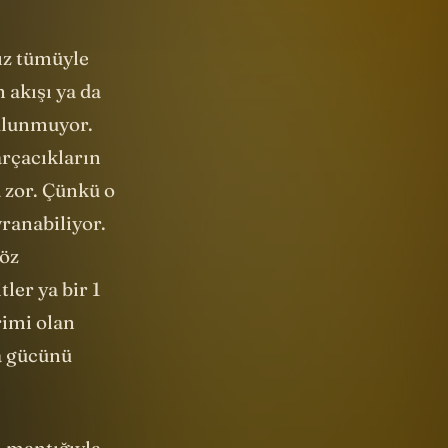
bulunmuyor.
arçacıkların
 zor. Çünkü o
ranabiliyor.
söz
ler ya bir 1
rimi olan
ma gücünü
 mantığıyla
acağı
i. Bu deyimi