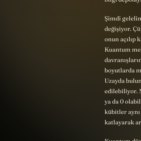
onun açılıp k
Kuantum meka
davranışları
boyutlarda m
Uzayda bulun
edilebiliyor.
ya da 0 olabi
kübitler ayn
katlayarak ar
Kuantum düny
kavrayabilme
düşünülen ma