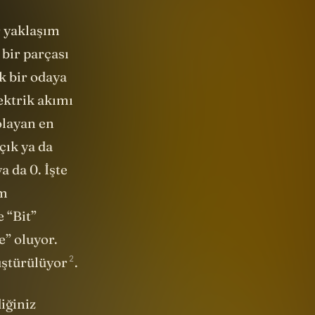
k bir odaya
ektrik akımı
olayan en
çık ya da
a da 0. İşte
üm
e “Bit”
e” oluyor.
2
ştürülüyor
.
iğiniz
üşünün.
5
ng