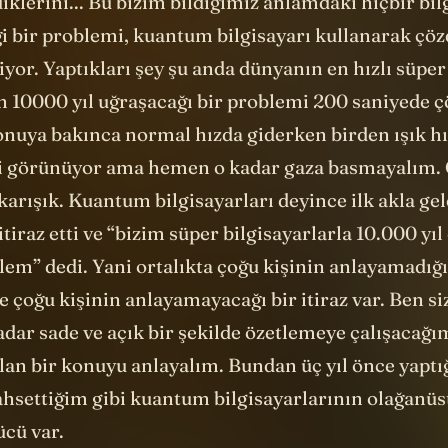
ın 10000 yıl uğraşacağı bir problemi 200 saniyede 
konuya bakınca normal hızda giderken birden ışık h
bi görünüyor ama hemen o kadar gaza basmayalım.
 karışık. Kuantum bilgisayarları deyince ilk akla g
iraz etti ve “bizim süper bilgisayarlarla 10.000 yıl 
lem” dedi. Yani ortalıkta çoğu kişinin anlayamadığı
ne çoğu kişinin anlayamayacağı bir itiraz var. Ben
adar sade ve açık bir şekilde özetlemeye çalışacağ
lan bir konuyu anlayalım. Bundan üç yıl önce yaptı
ahsettiğim gibi kuantum bilgisayarlarının olağanüs
cü var.
esaplama gücüne nasıl ulaşılabiliyor? Çok temel bi
. Bizim kullandığımız bilgisayarlar fiziksel dünyanın