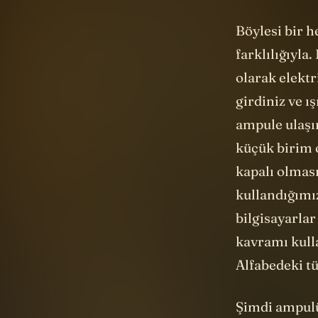
olarak elektr
girdiniz ve 
ampule ulaşır
küçük birim o
kapalı olması
kullandığımı
bilgisayarlar
kavramı kulla
Alfabedeki t
Şimdi ampulü 
düzeneği bir
4
Bombe
adlı 
tarafından 2.