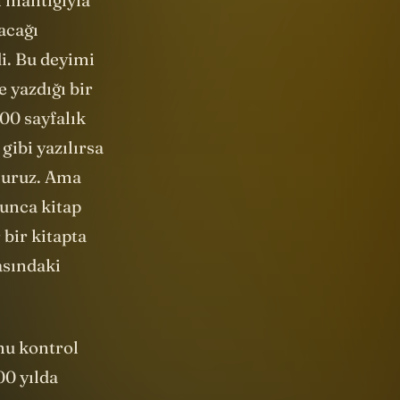
e yazdığı bir
00 sayfalık
gibi yazılırsa
luruz. Ama
yunca kitap
bir kitapta
rasındaki
nu kontrol
00 yılda
layısıyla