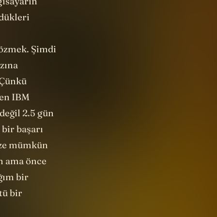
çözmek. Şimdi
ızına
 Çünkü
elen IBM
değil 2.5 gün
 bir başarı
 size mümkün
ım ama önce
ğım bir
tü bir
r yaklaşım
 bir parçası