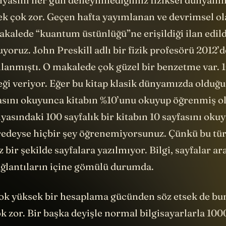
yoruz. John Preskill adlı bir fizik profesörü 2012’d
lanmıştı. O makalede çok güzel bir benzetme var. 1
eği veriyor. Eğer bu kitap klasik dünyamızda olduğu 
asını okuyunca kitabın %10’unu okuyup öğrenmiş o
asındaki 100 sayfalık bir kitabın 10 sayfasını oku
edeyse hiçbir şey öğrenemiyorsunuz. Çünkü bu tür 
z bir şekilde sayfalara yazılmıyor. Bilgi, sayfalar a
bağlantıların içine gömülü durumda.
çok yüksek bir hesaplama gücünden söz etsek de bu
 zor. Bir başka deyişle normal bilgisayarlarla 100
k her problemimizi kuantum bilgisayarı kullanarak
Şimdilik sadece belli problemler çözülebiliyor. Do
çekten işe yaraması için daha önümüzde vakit var.