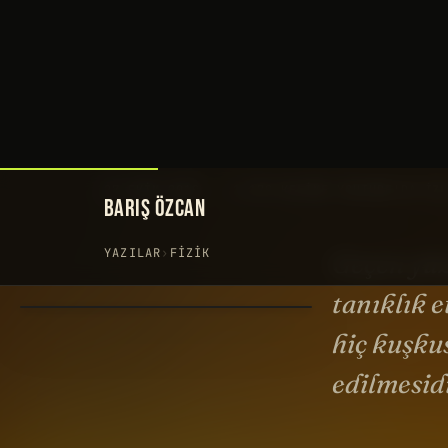
BARIŞ ÖZCAN
YAZILAR
›
FIZIK
Geçen yüz
tanıklık e
hiç kuşku
edilmesidi
Geçen yüzyıl
tarihimiz iç
Cumhuriyet’i