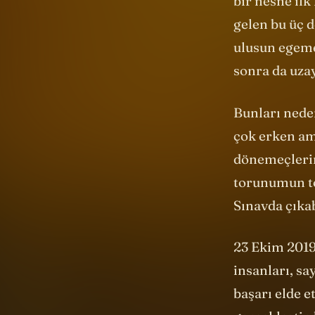
sonra da uzay
Bunları nede
çok erken ama
dönemeçlerin
torunumun to
Sınavda çıkabi
23 Ekim 2019
insanları, sa
başarı elde e
gerçekleştird
çözemeyeceği
anlamına geli