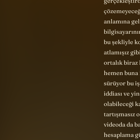
bilgisayarın
bu şekliyle 
atlamışız gi
ortalık biraz
hemen buna it
sürüyor bu iş
iddiası ve yi
olabileceği k
tartışmasız o
videoda da b
hesaplama gü
Böylesi bir h
farklılığıyla