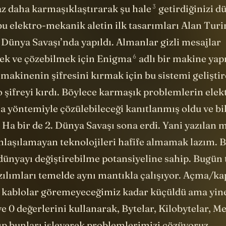
6
ek ve çözebilmek için
Enigma
adlı bir makine yap
makinenin şifresini kırmak için bu sistemi geliştir
 şifreyi kırdı. Böylece karmaşık problemlerin elek
yöntemiyle çözülebileceği kanıtlanmış oldu ve bi
 Ha bir de 2. Dünya Savaşı sona erdi. Yani yazılan m
laşılamayan teknolojileri hafife almamak lazım. 
 dünyayı değiştirebilme potansiyeline sahip. Bugün
azılımları temelde aynı mantıkla çalışıyor. Açma/k
 kablolar göremeyeceğimiz kadar küçüldü ama yine
e 0 değerlerini kullanarak, Bytelar, Kilobytelar, M
yıp bunları işleyerek problemlerimizi çözüyoruz.
im
kuantum
bilgisayarlarına. Bunlarda paradigmam
nkü kuantum bilgisayarlarının temelinde elektriğin