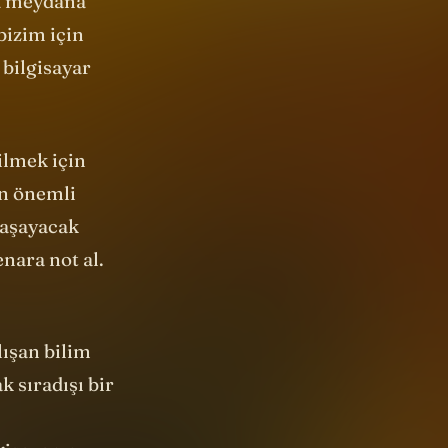
ilmek için
en önemli
yaşayacak
nara not al.
lışan bilim
k sıradışı bir
gisayarın
dükleri