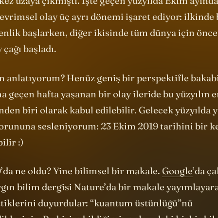
 çağı başladı.
n anlatıyorum? Henüz geniş bir perspektifle bakab
 geçen hafta yaşanan bir olay ileride bu yüzyılın 
den biri olarak kabul edilebilir. Gelecek yüzyılda 
rununa sesleniyorum: 23 Ekim 2019 tarihini bir ke
lir :)
’da ne oldu? Yine bilimsel bir makale.
Google
’da ça
ygın bilim dergisi Nature’da bir makale yayımlayara
ttiklerini duyurdular: “
kuantum
üstünlüğü”nü
iklerini... Bu bizim bildiğimiz anlamdaki hiçbir bil
 bir problemi, kuantum bilgisayarı kullanarak çöz
yor. Yaptıkları şey şu anda dünyanın en hızlı süper