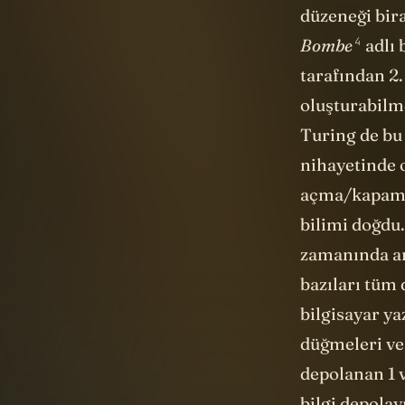
oluşturabilm
Turing de bu 
nihayetinde o
açma/kapama 
bilimi doğdu.
zamanında an
bazıları tüm
bilgisayar y
düğmeleri ve
depolanan 1 v
bilgi depola
Şimdi gelel
değişiyor. Çü