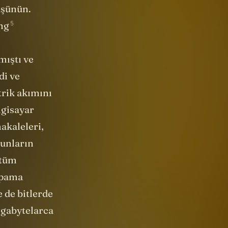
mıştı ve
di ve
trik akımını
lgisayar
akaleleri,
Bunların
 tüm
apama
 de bitlerde
egabytelarca
ız tümüyle
 akışı ya da