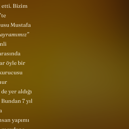
bayramımız”
mli
arasında
ar öyle bir
 kurucusu
hur
de yer aldığı
 Bundan 7 yıl
a
insan yapımı
da meydana
bizim için
 bilgisayar