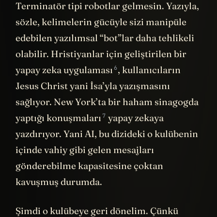
diye konuşanları duydukça aklınıza sadece
Terminatör tipi robotlar gelmesin. Yazıyla,
sözle, kelimelerin gücüyle sizi manipüle
edebilen yazılımsal “bot”lar daha tehlikeli
olabilir. Hristiyanlar için geliştirilen bir
6
yapay zeka uygulaması
, kullanıcıların
Jesus Christ yani İsa’yla yazışmasını
sağlıyor. New York’ta bir haham sinagogda
7
yaptığı konuşmaları
yapay zekaya
yazdırıyor. Yani AI, bu dizideki o kulübenin
içinde vahiy gibi gelen mesajları
gönderebilme kapasitesine çoktan
kavuşmuş durumda.