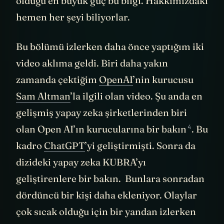
olduğu en büyük güç bu bilgi. Hakkımızdaki
hemen her şeyi biliyorlar.
Bu bölümü izlerken daha önce yaptığım iki
video aklıma geldi. Biri daha yakın
zamanda çektiğim
OpenAI
’nin kurucusu
Sam Altman
’la ilgili olan video. Şu anda en
gelişmiş yapay zeka şirketlerinden biri
4
olan Open AI’ın kurucularına
bir bakın
. Bu
kadro
ChatGPT
’yi geliştirmişti. Sonra da
dizideki yapay zeka KUBRA’yı
geliştirenlere bir bakın. Bunlara sonradan
dördüncü bir kişi daha ekleniyor. Olaylar