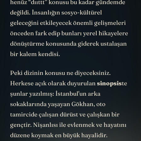
gündemi yoktu. “Kübra”yı yazdığında da
henüz “dııttt” konusu bu kadar gündemde
değildi. İnsanlığın sosyo-kültürel
geleceğini etkileyecek önemli gelişmeleri
önceden fark edip bunları yerel hikayelere
dönüştürme konusunda giderek ustalaşan
bir kalem kendisi.
Peki dizinin konusu ne diyeceksiniz.
Herkese açık olarak duyurulan
sinopsis
te
şunlar yazılmış: İstanbul'un arka
sokaklarında yaşayan Gökhan, oto
tamircide çalışan dürüst ve çalışkan bir
gençtir. Nişanlısı ile evlenmek ve hayatını