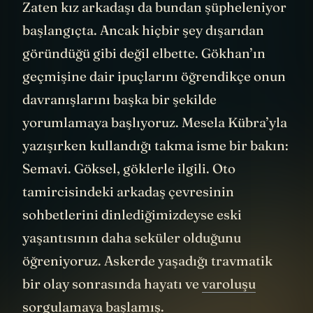
kız Gökhan’a DM’den yürüyor diyebiliriz :)
Zaten kız arkadaşı da bundan şüpheleniyor
başlangıçta. Ancak hiçbir şey dışarıdan
göründüğü gibi değil elbette. Gökhan’ın
geçmişine dair ipuçlarını öğrendikçe onun
davranışlarını başka bir şekilde
yorumlamaya başlıyoruz. Mesela Kübra’yla
yazışırken kullandığı takma isme bir bakın:
Semavi. Göksel, göklerle ilgili. Oto
tamircisindeki arkadaş çevresinin
sohbetlerini dinlediğimizdeyse eski
yaşantısının daha seküler olduğunu
öğreniyoruz. Askerde yaşadığı travmatik
bir olay sonrasında hayatı ve
varoluşu