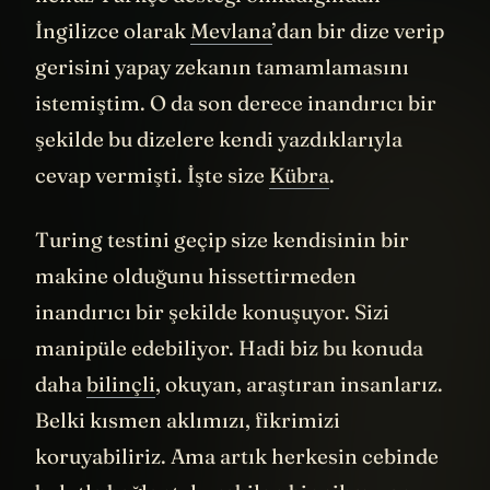
henüz Türkçe desteği olmadığından
İngilizce olarak
Mevlana
’dan bir dize verip
gerisini yapay zekanın tamamlamasını
istemiştim. O da son derece inandırıcı bir
şekilde bu dizelere kendi yazdıklarıyla
cevap vermişti. İşte size
Kübra
.
Turing testini geçip size kendisinin bir
makine olduğunu hissettirmeden
inandırıcı bir şekilde konuşuyor. Sizi
manipüle edebiliyor. Hadi biz bu konuda
daha
bilinçli
, okuyan, araştıran insanlarız.
Belki kısmen aklımızı, fikrimizi
koruyabiliriz. Ama artık herkesin cebinde