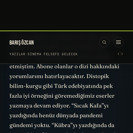
keyifli bir sohbet gerçekleştirdik.
Dileyenler bu videodan sonra onu da
dinleyebilir. Dizinin yazarları arasında
Afşin Kum var. Çünkü onun yazdığı aynı
adlı romandan uyarlanmış bu dizi. Sevgili
Afşin’in bir önceki romanı da bir dizi
olmuştu: “
Sıcak Kafa
.” Ve onu da analiz
etmiştim. Abone olanlar o dizi hakkındaki
yorumlarımı hatırlayacaktır. Distopik
bilim-kurgu gibi Türk edebiyatında pek
fazla iyi örneğini göremediğimiz eserler
yazmaya devam ediyor. “Sıcak Kafa”yı
yazdığında henüz dünyada pandemi