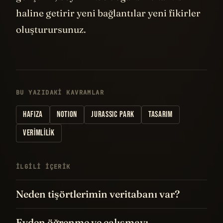
haline getirir yeni bağlantılar yeni fikirler
oluşturursunuz.
BU YAZIDAKI KAVRAMLAR
HAFIZA
NOTION
JURASSIC PARK
TASARIM
VERIMLILIK
İLGILI IÇERIK
Neden tişörtlerimin veritabanı var?
Evden öğrenme ve çalışmayı