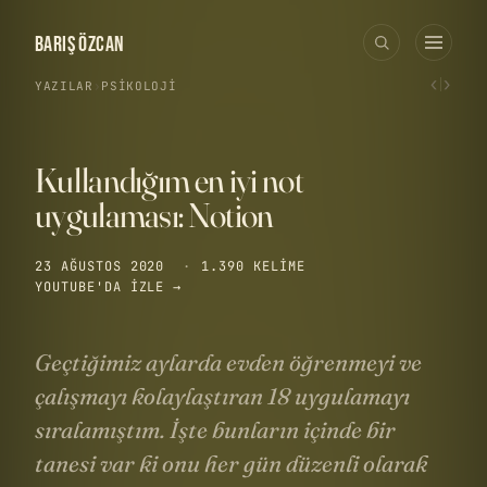
BARIŞ ÖZCAN
‹
›
YAZILAR
›
PSIKOLOJI
Kullandığım en iyi not
uygulaması: Notion
23 AĞUSTOS 2020
·
1.390 KELIME
YOUTUBE'DA IZLE →
Geçtiğimiz aylarda evden öğrenmeyi ve
çalışmayı kolaylaştıran 18 uygulamayı
sıralamıştım. İşte bunların içinde bir
tanesi var ki onu her gün düzenli olarak