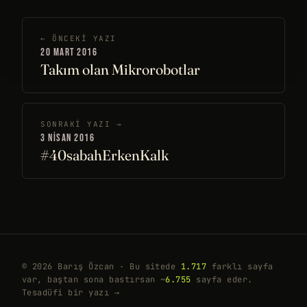
← ÖNCEKI YAZI
20 MART 2016
Takım olan Mikrorobotlar
SONRAKI YAZI →
3 NISAN 2016
#40sabahErkenKalk
© 2026 Barış Özcan · Bu sitede
1.717
farklı sayfa
var, baştan sona bastırsan ~
6.755
sayfa eder.
Tesadüfi bir yazı →