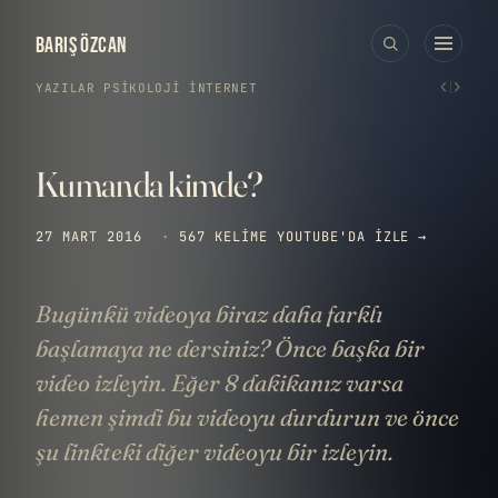
BARIŞ ÖZCAN
‹
›
YAZILAR
›
PSIKOLOJI
·
İNTERNET
Kumanda kimde?
27 MART 2016
·
567 KELIME
YOUTUBE'DA IZLE →
Bugünkü videoya biraz daha farklı
başlamaya ne dersiniz? Önce başka bir
video izleyin. Eğer 8 dakikanız varsa
hemen şimdi bu videoyu durdurun ve önce
şu linkteki diğer videoyu bir izleyin.