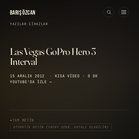
BARIŞ ÖZCAN
YAZILAR
›
CIHAZLAR
Las Vegas GoPro Hero 3
Interval
15 ARALIK 2012
·
KISA VIDEO
·
0 DK
YOUTUBE'DA IZLE →
TAM METIN
OTOMATIK METIN (YAPAY ZEKÂ, HATALI OLABILIR)