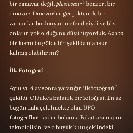
hayvana en yakın yaklaşımdı.”
O artık sadece
6
bir canavar değil,
plesiosaur
benzeri bir
dinozor. Dinozorlar gerçekten de bir
zamanlar bu dünyanın efendisiydi ve biz
onların yok olduğunu düşünüyorduk. Acaba
bir kısmı bu gölde bir şekilde mahsur
kalmış olabilir mi?
İlk Fotoğraf
7
Aynı yıl 4 ay sonra yaratığın
ilk fotoğrafı
çekildi. Oldukça bulanık bir fotoğraf. En az
bugün hala çekilmekte olan UFO
fotoğrafları kadar bulanık. Fakat o zamanın