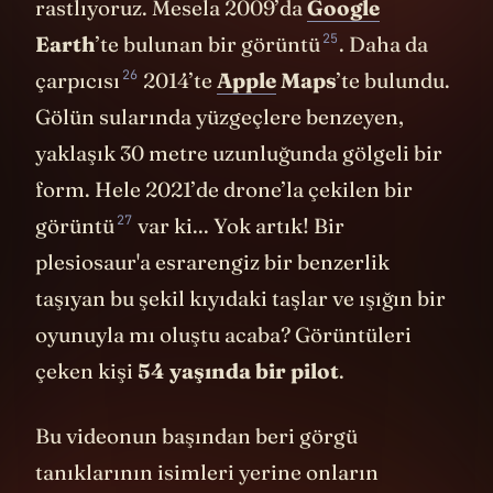
havadan çekilen görüntülere de
rastlıyoruz. Mesela 2009’da
Google
25
Earth
’te bulunan bir
görüntü
. Daha da
26
çarpıcısı
2014’te
Apple
Maps
’te bulundu.
Gölün sularında yüzgeçlere benzeyen,
yaklaşık 30 metre uzunluğunda gölgeli bir
form. Hele 2021’de drone’la çekilen bir
27
görüntü
var ki... Yok artık! Bir
plesiosaur'a esrarengiz bir benzerlik
taşıyan bu şekil kıyıdaki taşlar ve ışığın bir
oyunuyla mı oluştu acaba? Görüntüleri
çeken kişi
54 yaşında bir pilot
.
Bu videonun başından beri görgü