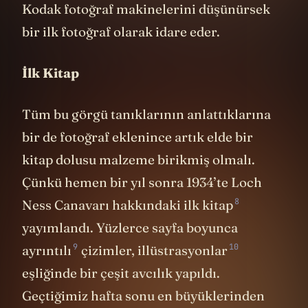
teknolojisini ve o büyük kutu şeklindeki
Kodak fotoğraf makinelerini düşünürsek
bir ilk fotoğraf olarak idare eder.
İlk Kitap
Tüm bu görgü tanıklarının anlattıklarına
bir de fotoğraf eklenince artık elde bir
kitap dolusu malzeme birikmiş olmalı.
Çünkü hemen bir yıl sonra 1934’te Loch
8
Ness Canavarı hakkındaki
ilk kitap
yayımlandı. Yüzlerce sayfa boyunca
9
10
ayrıntılı
çizimler,
illüstrasyonlar
eşliğinde bir çeşit avcılık yapıldı.