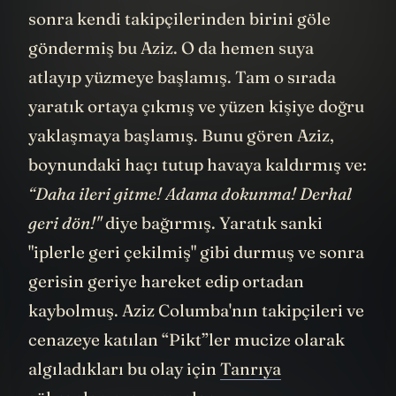
kişinin cenazesini... Orada duyduklarından
sonra kendi takipçilerinden birini göle
göndermiş bu Aziz. O da hemen suya
atlayıp yüzmeye başlamış. Tam o sırada
yaratık ortaya çıkmış ve yüzen kişiye doğru
yaklaşmaya başlamış. Bunu gören Aziz,
boynundaki haçı tutup havaya kaldırmış ve:
“Daha ileri gitme! Adama dokunma! Derhal
geri dön!"
diye bağırmış. Yaratık sanki
"iplerle geri çekilmiş" gibi durmuş ve sonra
gerisin geriye hareket edip ortadan
kaybolmuş. Aziz Columba'nın takipçileri ve
cenazeye katılan “Pikt”ler mucize olarak
algıladıkları bu olay için
Tanrıya