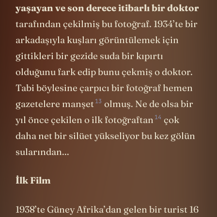
(surgeon's photo) çünkü
Londra’da
yaşayan ve son derece itibarlı bir doktor
tarafından çekilmiş bu fotoğraf. 1934’te bir
arkadaşıyla kuşları görüntülemek için
gittikleri bir gezide suda bir kıpırtı
olduğunu fark edip bunu çekmiş o doktor.
Tabi böylesine çarpıcı bir fotoğraf hemen
13
gazetelere
manşet
olmuş. Ne de olsa bir
14
yıl önce çekilen o ilk
fotoğraftan
çok
daha net bir silüet yükseliyor bu kez gölün
sularından...
İlk Film