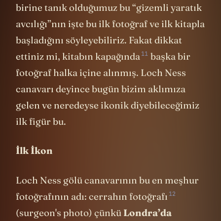
Geçtiğimiz hafta sonu en büyüklerinden
birine tanık olduğumuz bu “gizemli yaratık
avcılığı”nın işte bu ilk fotoğraf ve ilk kitapla
başladığını söyleyebiliriz. Fakat dikkat
11
ettiniz mi, kitabın
kapağında
başka bir
fotoğraf halka içine alınmış. Loch Ness
canavarı deyince bugün bizim aklımıza
gelen ve neredeyse ikonik diyebileceğimiz
ilk figür bu.
İlk İkon
Loch Ness gölü canavarının bu en meşhur
12
fotoğrafının adı:
cerrahın fotoğrafı