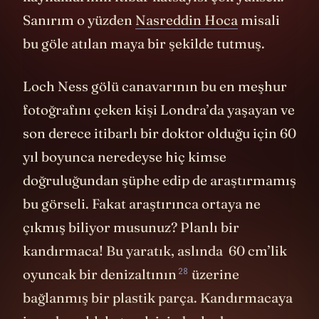
kaynaklarının itibar katsayısı çok yüksek.
Sanırım o yüzden
Nasreddin Hoca
misali
bu göle atılan maya bir şekilde tutmuş.
Loch Ness gölü canavarının bu en meşhur
fotoğrafını çeken kişi Londra’da yaşayan ve
son derece itibarlı bir doktor olduğu için 60
yıl boyunca neredeyse hiç kimse
doğruluğundan şüphe edip de araştırmamış
bu görseli. Fakat araştırınca ortaya ne
çıkmış biliyor musunuz? Planlı bir
kandırmaca! Bu yaratık, aslında 60 cm’lik
28
oyuncak bir denizaltının
üzerine
bağlanmış bir plastik parça. Kandırmacaya