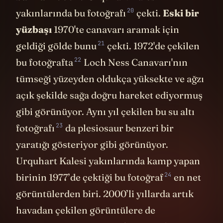
banka müdürü
Urquhart Kalesi
20
yakınlarında
bu fotoğrafı
çekti.
Eski bir
yüzbaşı
1970'te canavarı aramak için
21
geldiği gölde
bunu
çekti. 1972'de çekilen
22
bu fotoğrafta
Loch Ness Canavarı'nın
tümseği yüzeyden oldukça yüksekte ve ağzı
açık şekilde sağa doğru hareket ediyormuş
gibi görünüyor. Aynı yıl çekilen bu
su altı
23
fotoğrafı
da plesiosaur benzeri bir
yaratığı gösteriyor gibi görünüyor.
Urquhart Kalesi yakınlarında kamp yapan
24
birinin 1977’de çektiği
bu fotoğraf
en net
görüntülerden biri. 2000’li yıllarda artık