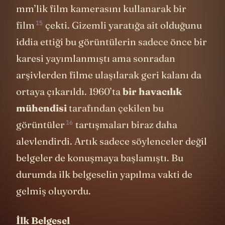
1938’te Güney Afrika’dan gelen bir turist 16
mm’lik film kamerasını kullanarak
bir
15
film
çekti. Gizemli yaratığa ait olduğunu
iddia ettiği bu görüntülerin sadece önce bir
karesi yayımlanmıştı ama sonradan
arşivlerden filme ulaşılarak geri kalanı da
ortaya çıkarıldı. 1960’ta
bir havacılık
mühendisi
tarafından çekilen
bu
16
görüntüler
tartışmaları biraz daha
alevlendirdi. Artık sadece söylenceler değil
belgeler de konuşmaya başlamıştı. Bu
durumda ilk belgeselin yapılma vakti de
gelmiş oluyordu.