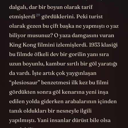
hortumundan biraz daha kalın, uzun,
dalgalı, dar bir boyun olarak
tarif
29
etmişlerdi
gördüklerini. Peki turist
olarak gezen bu çift başka ne yapmıştı o yaz
biliyor musunuz? O yaza damgasını vuran
King Kong filmini izlemişlerdi. 1933 klasiği
bu filmde öfkeli dev bir gorilin yanı sıra
uzun boyunlu, kambur sırtlı bir göl yaratığı
da vardı. İşte artık çok yaygınlaşan
“plesiosaur” benzetmesi ilk kez bu filmi
gördükten sonra göl kenarına yeni inşa
edilen yolda giderken arabalarının içinden
tanık oldukları bir nesneyle ilgili