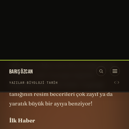
adeta Ortaçağda geçen bir JAWS filmi
gibi!
İlk Resim
İlk kayıttan 600 yıl sonra başka
bir din
adamı
Ness Nehri'ni geçerken gözlerinden
ateşler saçan büyük bir canavar gördüğünü
iddia etti ve daha sonra bu yaratığın
bir de
3
resmini
çizdi. Yaratığın bugünkü
imajından epeyce bir farklı. Ya görgü
tanığının resim becerileri çok zayıf ya da
yaratık büyük bir ayıya benziyor!
İlk Haber