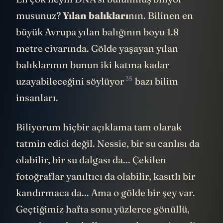
En çok neyin DNA’sı bulunmuş biliyor
musunuz?
Yılan balıkları
nın. Bilinen en
büyük Avrupa yılan balığının boyu 1.8
metre civarında. Gölde yaşayan yılan
balıklarının bunun iki katına kadar
35
uzayabileceğini
söylüyor
bazı bilim
insanları.
Biliyorum hiçbir açıklama tam olarak
tatmin edici değil. Nessie, bir su canlısı da
olabilir, bir su dalgası da... Çekilen
fotoğraflar yanıltıcı da olabilir, kasıtlı bir
kandırmaca da... Ama o gölde bir şey var.