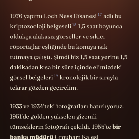
İlk Belgesel
17
1976 yapımı
Loch Ness Efsanesi
adlı bu
18
kriptozooloji
belgeseli
1,5 saat boyunca
oldukça alakasız görseller ve sıkıcı
röportajlar eşliğinde bu konuya ışık
tutmaya çalıştı. Şimdi biz 1,5 saat yerine 1,5
dakikadan kısa bir süre içinde elimizdeki
19
görsel belgeleri
kronolojik bir sırayla
tekrar gözden geçirelim.
1933 ve 1934’teki fotoğrafları hatırlıyoruz.
1951'de gölden yükselen gizemli
tümseklerin fotoğrafı çekildi. 1955’te
bir