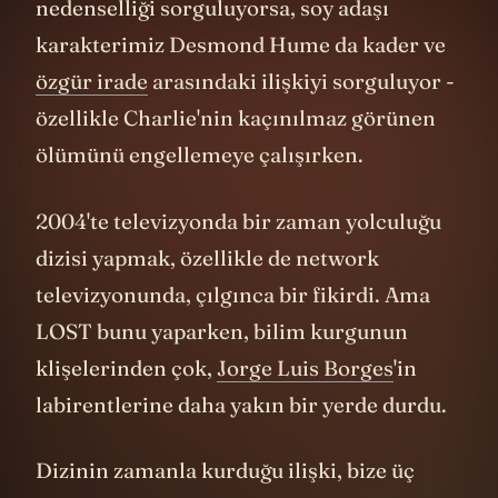
kültürünün bu kadar yaygın olmasının,
Reddit'te her bölümün defalarca analiz
edilmesinin, hayran forumlarındaki derin
tartışmaların kökeninde LOST var. Dizi,
pasif izleyiciyi aktif katılımcıya
dönüştürdü.
Düşünün: 2004'te sosyal medya henüz
emekleme aşamasındaydı. Facebook yeni
kurulmuştu,
Twitter
yoktu, Reddit
doğmamıştı. Ama LOST hayranları,
internetin her köşesinde teoriler
üretiyordu. Oturup “Dharma İnisiyatifi”nin
logolarını analiz ediyorduk, ekran