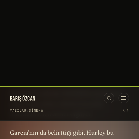
Yeri gelmişken en beğendiğim
bölümlerden de spoiler vermeden kısaca
bahsedeyim.
"Through the Looking Glass" - Dizi
tarihinin en cesur sezon finallerinden. Bir
bölüm nasıl hem bu kadar karanlık hem de
bu kadar umut dolu olabilir? Lost'un
DNA
'sını değiştiren iki parçalı 42’şer
dakika... Her tekrar izlediğimde yeni bir
katman keşfediyorum.
"Walkabout" - Terry O'Quinn'in
performansı öyle etkileyici ki, bölümün