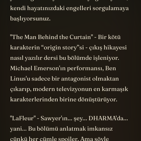
2007'den kalma
LOST
teori defterim. Evet,
ben de o teorisyenlerden biriydim. Duman
canavarının ne olduğuyla ilgili tam 14 sayfa
yazmışım. Ve hepsi de tamamen, KOMPLE
YANLIŞ!
“Streaming çağı”nda bu tür bir deneyimi
yakalamak neredeyse imkansız. Şimdi
dizileri kendi hızımızda, çoğunlukla yalnız
izliyoruz. “Binge-watching” kültürü,
teorilerin olgunlaşması için gereken
zamanı ortadan kaldırıyor. Her şey çok
hızlı tüketiliyor. “
Game of Thrones
” belki
son kez böyle bir kolektif deneyim