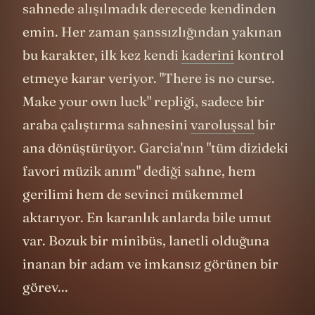
sonunda tüm Emmy jürisi aynı anda
ayaklanmıştır herhalde. Karakterin
yolculuğu sizi öyle bir noktaya getiriyor ki,
kendi hayatınızdaki engelleri sorgulamaya
başlıyorsunuz.
"The Man Behind the Curtain" - Bir kötü
karakterin “origin story”si - çıkış hikayesi
nasıl yazılır dersi bu bölümde işleniyor.
Michael Emerson'ın performansı, Ben
Linus'u sadece bir antagonist olmaktan
çıkarıp, modern televizyonun en karmaşık
karakterlerinden birine dönüştürüyor.