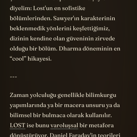
yaratmaya çalıştı, ama o bile LOST'unki
gibi yıllarca süren bir gizem atmosferi
oluşturamadı.
LOST
'un başarısı, sadece gizemleri değil,
bu gizemleri çözme sürecini de
pazarlamasıydı. Her bölüm yeni sorular
soruyor, ama cevapları hemen vermiyordu.
Kafa karışıklığını bile bir sanata
dönüştürmüştü. İzleyiciler cevapları
beklerken, aslında birbirleriyle bağ
kuruyorlardı. Bu belki de televizyonun son
büyük topluluk deneyimiydi.