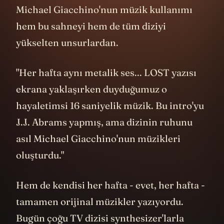
"LaFleur" - Sawyer'ın... şey... DHARMA'da...
yani... Bu bölümü anlatmak imkansız
çünkü her cümle spoiler. Ama şöyle
diyelim: Lost'un en sofistike
bölümlerinden. Sawyer'ın karakterinin
beklenmedik yönlerini keşfettiğimiz,
dizinin kendine olan güveninin zirvede
olduğu bir bölüm. Dharma döneminin en
“cool” hikayesi.
---
Zaman yolculuğu genellikle bilimkurgu
yapımlarında ya bir macera unsuru ya da