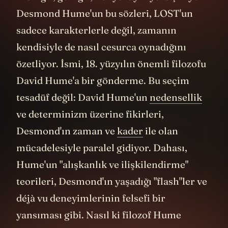
gitmiyor, paralel gerçekliklere de açılıyor.
Artık o bilimsel bir olgudan çok, insan
deneyiminin çok katmanlı doğasını
anlatmak için bir araç.
23 Kolektif İzleme
Deneyiminin Sonu
LOST'un belki de en önemli mirası,
televizyon izleme deneyimimizi kökten
değiştirmesi oldu. Bugün "teori"