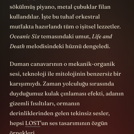
happened, happened" (Ne olduysa oldu)
sözü, hem
kaderci
bir teslimiyet hem de
geçmişle yüzleşme gerekliliğini ifade
ediyor.
Yazarlardan biri (Damon Lindelof) benim
gibi bir
Stephen King
hayranı ve bunu
saklamıyor. King’in “The Stand - Mahşer”
romanındaki pek çok izi yakalayabilirsiniz.
Çünkü burada da iyilik ve kötülük
arasındaki savaş, insan doğasının
karmaşıklığında vücut buluyordu.
“Ada”nın kendisi de zamanın dışında bir