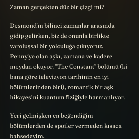
bloglar vardı ve bunlar gerçek zamanlı
olarak güncelleniyordu, hatta romanlar
yazılıyordu. Bu dizi, medya platformları
arasındaki sınırları ortadan kaldırıyordu.
Hayali Oceanic Airlines'ın sahte reklamları
gerçek televizyonlarda görünmeye
başladığında, gerçeklik ile kurgu
arasındaki çizgi iyice bulanıklaşmıştı.
Her bölümden sonra ofislerde, okullarda,
internette insanlar teorilerini
paylaşıyordu. Bu kolektif spekülasyon
deneyimi, dizinin kendisi kadar önemliydi.