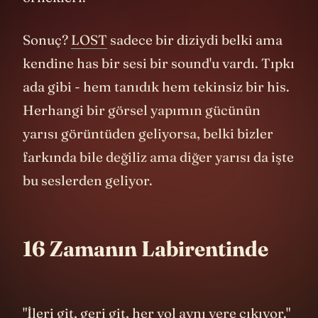
yer gibi. Modern dünyadan kopuk, farklı
dönemlerden kalma kalıntılarla dolu: Antik
heykel, Dharma İnisiyatifi'nin 70'lerden
kalma istasyonları, köle gemisi... Sanki tüm
insanlık tarihinin katmanları bu adada üst
üste yığılmış. Bu açıdan ada, kolektif
belleğimizin fiziksel bir manifestasyonu
gibi.
Dizinin finaline yaklaşırken, zaman
kavramı daha da karmaşıklaşıyor. Flash-
sideways'ler
LOST
'un bilim kurgunun yanı
sıra metafizik bir anlatı sınıfına koymaya
başlıyor. Zaman artık sadece ileri veya geri