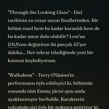
Polar ayılar neden adada? Sayıların anlamı
ne? Duman canavarı nedir? Bu sorular,
ortak bir merak ve keşif duygusunu
besliyordu.
İnternette yayılan fan teorileri bazen
dizinin kendisinden bile daha yaratıcı
olabiliyordu. Mesela adanın aslında
uzaylıların deneysel bir üssü olduğu, ya da
tüm karakterlerin farklı zaman
dilimlerinden gelmiş aynı kişinin
varyasyonları olduğu gibi...
Eee, şimdi size bir itirafta bulunacağım...