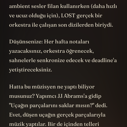
bilimsel bir bulmaca olarak kullanılır.
LOST
ise bunu
varoluşsal
bir metafora
dönüştürüyor. Daniel Faraday'in teorileri
nasıldı? Ne diyordu?
“Zaman-bir sokak gibidir, tamam mı? O
sokakta ileri gidebiliriz, geri gidebiliriz,
ama asla yeni bir sokak yaratamayız. Farklı
bir şey yapmaya çalışırsak, her seferinde
başarısız oluruz.”
Bakın bunlar sadece bilimsel açıklamalar
değil, insan varoluşunun temel sorularına
bir yanıt arama çabası. "Whatever