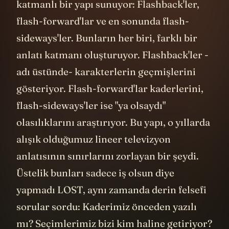
görüntüleri alıp arkaplandaki detayları
yakalamaya çalışıyorduk, her sahneyi
frame frame inceliyorduk. Yani bizler bir
izleyici, bir tüketici olmaktan çıkmıştık,
kolektif bir dedektiflik oyununun parçası
haline gelmiştik.
Bu açıdan LOST, bir "transmedia" anlatının
öncüsüydü. Ana hikaye televizyonda
2
anlatılırken, “
The Lost Experience
” gibi
alternatif gerçeklik oyunları internette
konuları devam ettirip derinleştiriyordu.
Dharma eğitim videoları DVD'lerde filan
ortaya çıkıyordu. Karakterlerin tuttuğu