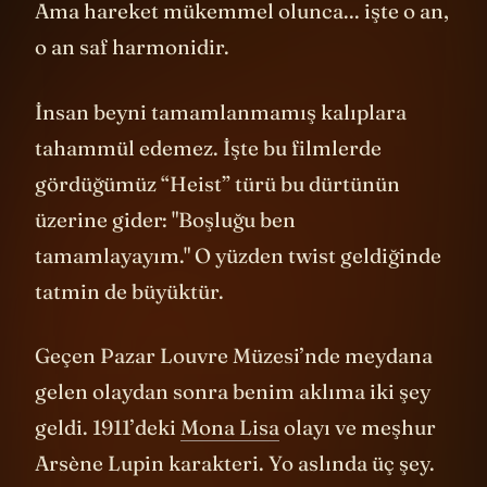
eder. Bir yanlış hareket, tüm planı bozar.
Ama hareket mükemmel olunca... işte o an,
o an saf harmonidir.
İnsan beyni tamamlanmamış kalıplara
tahammül edemez. İşte bu filmlerde
gördüğümüz “Heist” türü bu dürtünün
üzerine gider: "Boşluğu ben
tamamlayayım." O yüzden twist geldiğinde
tatmin de büyüktür.
Geçen Pazar Louvre Müzesi’nde meydana
gelen olaydan sonra benim aklıma iki şey
geldi. 1911’deki
Mona Lisa
olayı ve meşhur