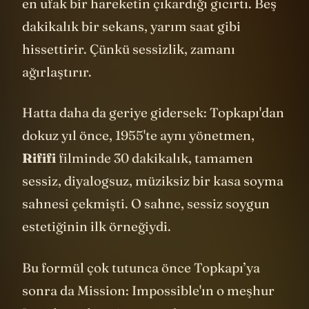
içermez. Sadece nefes sesleri, kalp atışları,
en ufak bir hareketin çıkardığı gıcırtı. Beş
dakikalık bir sekans, yarım saat gibi
hissettirir. Çünkü sessizlik, zamanı
ağırlaştırır.
Hatta daha da geriye gidersek: Topkapı'dan
dokuz yıl önce, 1955'te aynı yönetmen,
Rififi
filminde 30 dakikalık, tamamen
sessiz, diyalogsuz, müziksiz bir kasa soyma
sahnesi çekmişti. O sahne, sessiz soygun
estetiğinin ilk örneğiydi.
Bu formül çok tutunca önce Topkapı’ya