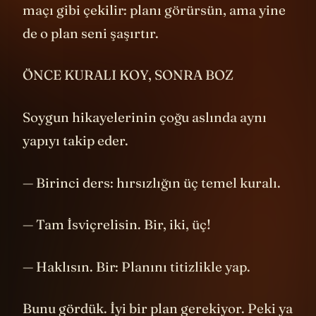
filmlerdeki soygun sahneleri, bir satranç
maçı gibi çekilir: planı görürsün, ama yine
de o plan seni şaşırtır.
ÖNCE KURALI KOY, SONRA BOZ
Soygun hikayelerinin çoğu aslında aynı
yapıyı takip eder.
— Birinci ders: hırsızlığın üç temel kuralı.
— Tam İsviçrelisin. Bir, iki, üç!
— Haklısın. Bir: Planını titizlikle yap.