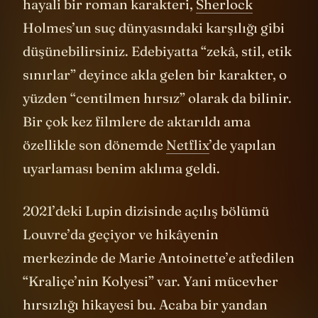
Diğer konuysa Arsène Lupin karakteri. Bu
hayali bir roman karakteri,
Sherlock
Holmes’un suç dünyasındaki karşılığı gibi
düşünebilirsiniz. Edebiyatta “zekâ, stil, etik
sınırlar” deyince akla gelen bir karakter, o
yüzden “centilmen hırsız” olarak da bilinir.
Bir çok kez filmlere de aktarıldı ama
özellikle son dönemde
Netflix
’de yapılan
uyarlaması benim aklıma geldi.
2021’deki Lupin dizisinde açılış bölümü
Louvre’da geçiyor ve hikâyenin
merkezinde de Marie Antoinette’e atfedilen
“Kraliçe’nin Kolyesi” var. Yani mücevher