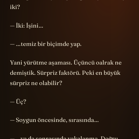
Bunu gördük. İyi bir plan gerekiyor. Peki ya
iki?
— İki: İşini…
— …temiz bir biçimde yap.
Yani yürütme aşaması. Üçüncü oalrak ne
demiştik. Sürpriz faktörü. Peki en büyük
sürpriz ne olabilir?
— Üç?
— Soygun öncesinde, sırasında…