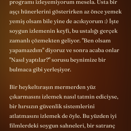
de zevk verir. Ben o yüzden yemek
programı izleyemiyorum mesela. Usta bir
aşçı hünerlerini gösterirken az önce yemek
yemiş olsam bile yine de acıkıyorum :) İşte
soygun izlemenin keyfi, bu ustalığı gerçek
zamanlı çözmekten geliyor. "Ben olsam
yapamazdım" diyoruz ve sonra acaba onlar
"Nasıl yaptılar?" sorusu beynimize bir
bulmaca gibi yerleşiyor.
Bir heykeltıraşın mermerden yüz
çıkarmasını izlemek nasıl tatmin ediciyse,
bir hırsızın güvenlik sistemlerini
atlatmasını izlemek de öyle. Bu yüzden iyi