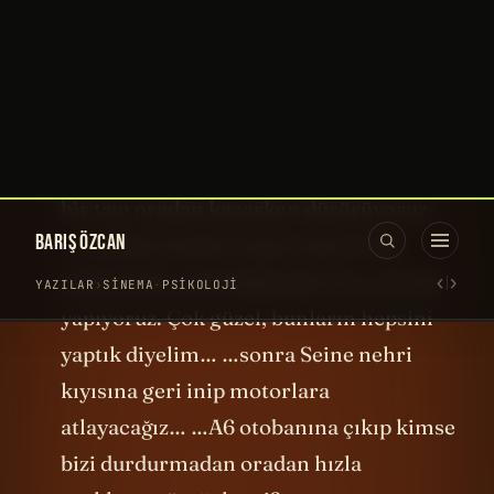
kesip Apollon Galerisi’ne giriyoruz…
müze açıkken, ziyaretçiler içerideyken,
güpegündüz, alarm çalmasına rağmen
görevliyi o taş motoruyla tehdit edip
vitrinlerin zırhlı camlarını kırıyoruz… …
dokuz parçayı hedefliyoruz; sekizini alıp
bir tacı oradan kaçarken düşürüyoruz…
…ve bütün bunları kameraların kör
noktasında, yedi dakikadan kısa sürede
yapıyoruz. Çok güzel, bunların hepsini
yaptık diyelim… …sonra Seine nehri
kıyısına geri inip motorlara
atlayacağız… …A6 otobanına çıkıp kimse