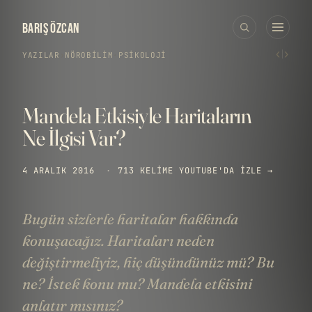
BARIŞ ÖZCAN
‹
›
YAZILAR
›
NÖROBILIM
·
PSIKOLOJI
Mandela Etkisiyle Haritaların
Ne İlgisi Var?
4 ARALIK 2016
·
713 KELIME
YOUTUBE'DA IZLE →
Bugün sizlerle haritalar hakkında
konuşacağız. Haritaları neden
değiştirmeliyiz, hiç düşündünüz mü? Bu
ne? İstek konu mu? Mandela etkisini
anlatır mısınız?