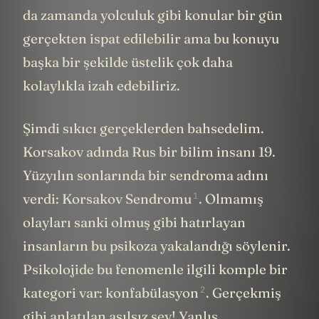
da zamanda yolculuk gibi konular bir gün
gerçekten ispat edilebilir ama bu konuyu
başka bir şekilde üstelik çok daha
kolaylıkla izah edebiliriz.
Şimdi sıkıcı gerçeklerden bahsedelim.
Korsakov adında Rus bir bilim insanı 19.
Yüzyılın sonlarında bir sendroma adını
1
verdi:
Korsakov Sendromu
. Olmamış
olayları sanki olmuş gibi hatırlayan
insanların bu psikoza yakalandığı söylenir.
Psikolojide bu fenomenle ilgili komple bir
2
kategori var:
konfabülasyon
. Gerçekmiş
gibi anlatılan asılsız şey! Yanlış