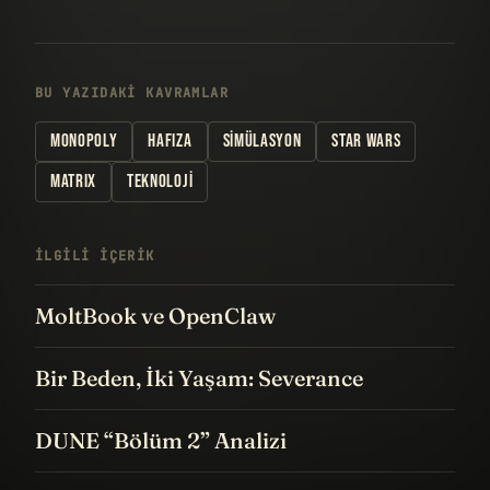
BU YAZIDAKI KAVRAMLAR
MONOPOLY
HAFIZA
SIMÜLASYON
STAR WARS
MATRIX
TEKNOLOJI
İLGILI IÇERIK
MoltBook ve OpenClaw
Bir Beden, İki Yaşam: Severance
DUNE “Bölüm 2” Analizi