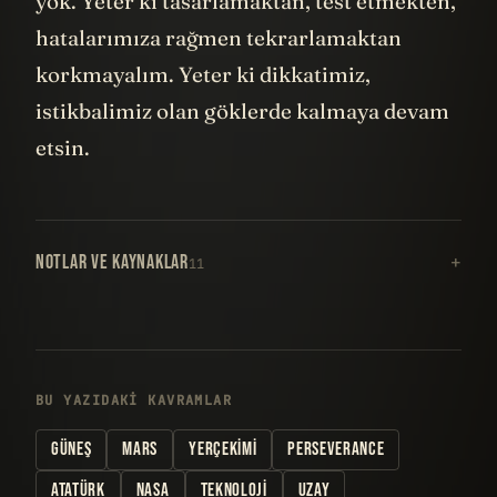
yok. Yeter ki tasarlamaktan, test etmekten,
hatalarımıza rağmen tekrarlamaktan
korkmayalım. Yeter ki dikkatimiz,
istikbalimiz olan göklerde kalmaya devam
etsin.
NOTLAR VE KAYNAKLAR
11
BU YAZIDAKI KAVRAMLAR
GÜNEŞ
MARS
YERÇEKIMI
PERSEVERANCE
ATATÜRK
NASA
TEKNOLOJI
UZAY