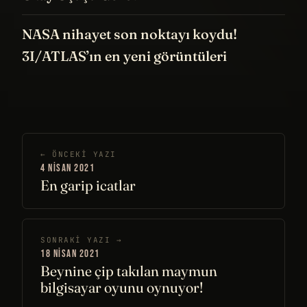
NASA nihayet son noktayı koydu!
3I/ATLAS’ın en yeni görüntüleri
← ÖNCEKI YAZI
4 NISAN 2021
En garip icatlar
SONRAKI YAZI →
18 NISAN 2021
Beynine çip takılan maymun
bilgisayar oyunu oynuyor!