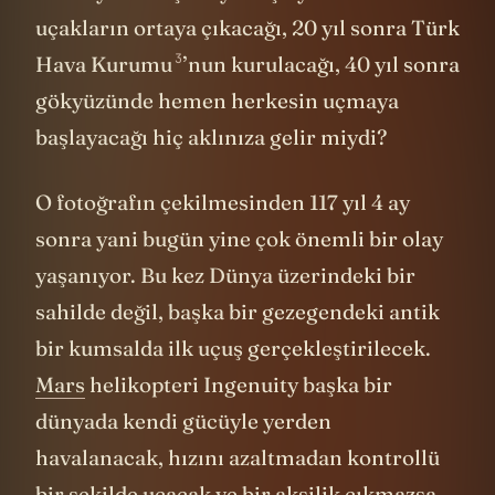
uçakların ortaya çıkacağı, 20 yıl sonra
Türk
3
Hava Kurumu
’nun kurulacağı, 40 yıl sonra
gökyüzünde hemen herkesin uçmaya
başlayacağı hiç aklınıza gelir miydi?
O fotoğrafın çekilmesinden 117 yıl 4 ay
sonra yani bugün yine çok önemli bir olay
yaşanıyor. Bu kez Dünya üzerindeki bir
sahilde değil, başka bir gezegendeki antik
bir kumsalda ilk uçuş gerçekleştirilecek.
Mars
helikopteri Ingenuity başka bir
dünyada kendi gücüyle yerden
havalanacak, hızını azaltmadan kontrollü
bir şekilde uçacak ve bir aksilik çıkmazsa