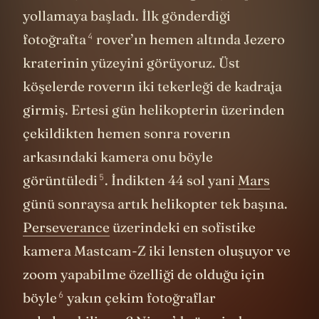
yollamaya başladı. İlk gönderdiği
4
fotoğrafta
rover’ın hemen altında Jezero
kraterinin yüzeyini görüyoruz. Üst
köşelerde roverın iki tekerleği de kadraja
girmiş. Ertesi gün helikopterin üzerinden
çekildikten hemen sonra roverın
arkasındaki kamera onu böyle
5
görüntüledi
. İndikten 44 sol yani
Mars
günü sonraysa artık helikopter tek başına.
Perseverance
üzerindeki en sofistike
kamera Mastcam-Z iki lensten oluşuyor ve
zoom yapabilme özelliği de olduğu için
6
böyle
yakın çekim fotoğraflar