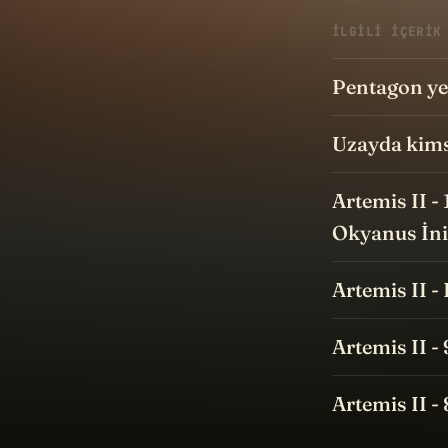
İLGILI IÇERIK
Pentagon yen
Uzayda kims
Artemis II -
Okyanus İni
Artemis II -
Artemis II -
Artemis II -