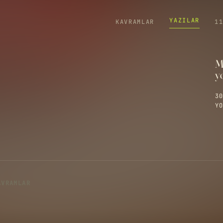
YAZILAR
KAVRAMLAR
1
M
y
30
YO
AVRAMLAR