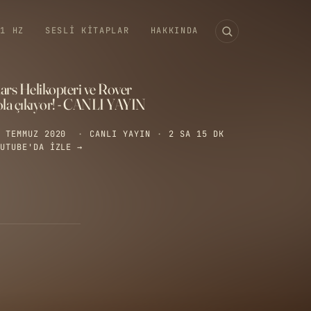
11 HZ
SESLI KITAPLAR
HAKKINDA
ars Helikopteri ve Rover
ola çıkıyor! - CANLI YAYIN
 TEMMUZ 2020
·
CANLI YAYIN
·
2 SA 15 DK
UTUBE'DA IZLE →