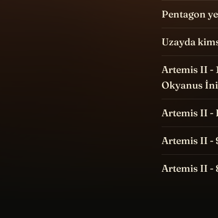
Pentagon yen
Uzayda kims
Artemis II -
Okyanus İni
Artemis II -
Artemis II -
Artemis II -