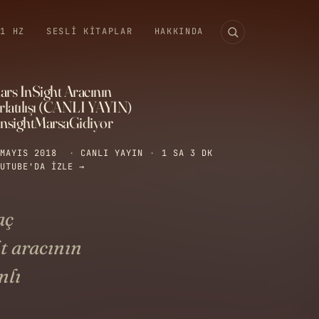
11 HZ
SESLI KITAPLAR
HAKKINDA
ars InSight Aracının
ırlatılışı (CANLI YAYIN)
insightMarsaGidiyor
MAYIS 2018
·
CANLI YAYIN
·
1 SA 3 DK
UTUBE'DA IZLE →
aç
t aracının
nlı