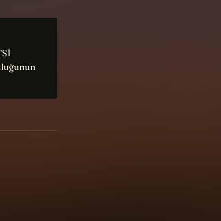
TSİ
culuğunun