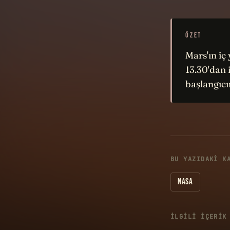
ÖZET
Mars'ın iç
13.30'dan 
başlangıcı
BU YAZIDAKI K
NASA
İLGILI IÇERIK