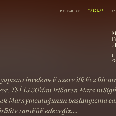
YAZILAR
KAVRAMLAR
1
M
F
#
5 
YO
 yapısını incelemek üzere ilk kez bir ar
yor. TSİ 13.30'dan itibaren Mars InSigh
cek Mars yolculuğunun başlangıcına ca
rlikte tanıklık edeceğiz.…