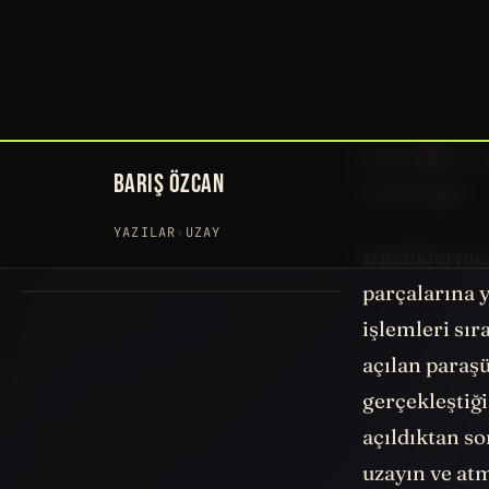
aynı şekilde 
gönderilenler
inanamıyor. 
görüntüleri i
vereceğiz ve
arayacağız.
İzlediklerini
parçalarına 
işlemleri sı
açılan paraşü
gerçekleştiği
açıldıktan so