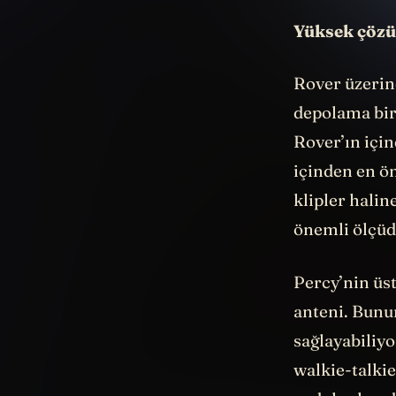
Yüksek çözün
Rover üzerind
depolama bir
Rover’ın için
içinden en ön
klipler halin
önemli ölçüd
Percy’nin üs
anteni. Bunu
sağlayabiliyo
walkie-talki