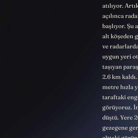
uzayın ve atm
atılıyor. Art
açılınca rada
başlıyor. Şu 
alt köşeden 
ve radarlard
uygun yeri ot
taşıyan paraş
2.6 km kaldı.
metre hızla 
taraftaki eng
görüyoruz. İn
düştü. Yere 
gezegene gerç