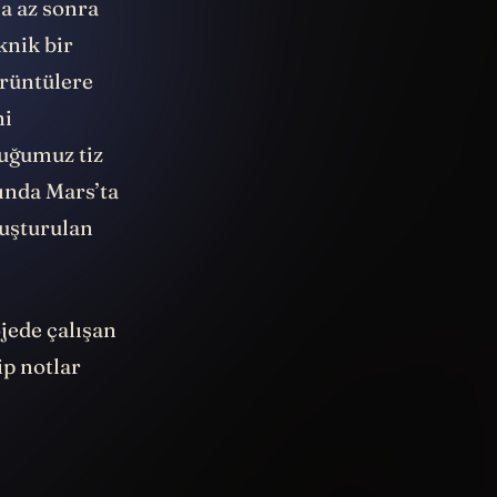
a az sonra
knik bir
örüntülere
ni
uğumuz tiz
rında Mars’ta
luşturulan
ojede çalışan
ip notlar