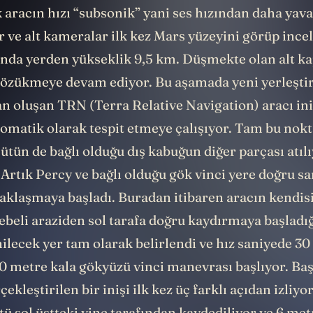
osfere girişin etkilerinden koruyan ısı kalkanının 
ık aracın hızı “subsonik” yani ses hızından daha yava
r ve alt kameralar ilk kez Mars yüzeyini görüp inc
anda yerden yükseklik 9,5 km. Düşmekte olan alt ka
gözükmeye devam ediyor. Bu aşamada yeni yerleşti
an oluşan TRN (Terra Relative Navigation) aracı in
omatik olarak tespit etmeye çalışıyor.
Tam bu nokt
ütün de bağlı olduğu dış kabuğun diğer parçası atıl
 Artık Percy ve bağlı olduğu gök vinci yere doğru s
yaklaşmaya başladı. Buradan itibaren aracın kendisi
ebeli araziden sol tarafa doğru kaydırmaya başladı
ilecek yer tam olarak belirlendi ve hız saniyede 3
20 metre kala gökyüzü vinci manevrası başlıyor. Baş
ekleştirilen bir inişi ilk kez üç farklı açıdan izliyor