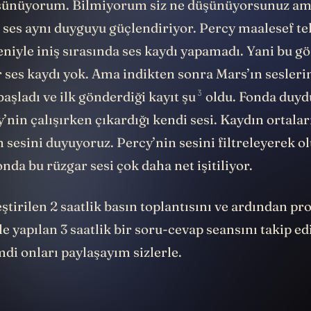
şünüyorum. Bilmiyorum siz ne düşünüyorsunuz am
 ses aynı duyguyu güçlendiriyor. Percy maalesef te
niyle iniş sırasında ses kaydı yapamadı. Yani bu g
r ses kaydı yok. Ama indikten sonra Mars’ın sesleri
3
aşladı ve ilk gönderdiği
kayıt şu
oldu. Fonda duyd
’nin çalışırken çıkardığı kendi sesi. Kaydın ortala
 sesini duyuyoruz. Percy’nin sesini filtreleyerek o
onda bu rüzgar sesi çok daha net işitiliyor.
tirilen 2 saatlik basın toplantısını ve ardından pr
 yapılan 3 saatlik bir soru-cevap seansını takip ed
di onları paylaşayım sizlerle.