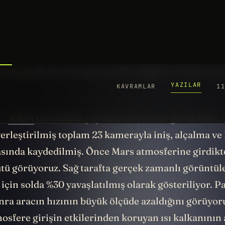
iletişim kuruldu, onlar da fotoğraf çekip gönderdil
 o kadar net ki projede çalışan mühendisler bile g
Şimdi önce bugüne kadar başka bir gezegenden gel
zleyeceğiz, ilk kez bir gezegende kaydedilen sese k
 en önemlisi bu konuda merak ettiğimiz sorulara ce
1
z
NASA
tarafından yayınlanmış resmi görüntüler. 
yerleştirilmiş toplam 23 kamerayla iniş, alçalma v
rasında kaydedilmiş. Önce Mars atmosferine girdik
tü görüyoruz. Sağ tarafta gerçek zamanlı görüntüle
 için solda %30 yavaşlatılmış olarak gösteriliyor. P
nra aracın hızının büyük ölçüde azaldığını görüyoru