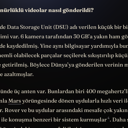
ürlüklü videolar nasıl gönderildi?
e Data Storage Unit (DSU) adı verilen küçük bir bi
imi var. 6 kamera tarafından 30 GB’a yakın ham g
de kaydedilmiş. Yine aynı bilgisayar yardımıyla bu
emli olabilecek parçalar seçilerek sıkıştırılıp küç
e getirilmiş. Böylece Dünya’ya gönderilen verinin 
e azaltmışlar.
tünde üç anten var. Bunlardan biri 400 megahertz’l
nla
Mars
yörüngesinde dönen uydularla hızlı veri il
r. Rover ve bu uydular arasındaki mesafe çok yakın
4
e ile konuşma benzeri bir sistem
kurmuşlar
. Daha 