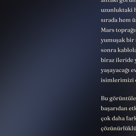
alttaki görün
uzunluktaki h
sırada hem ü
Mars toprağın
yumuşak bir 
sonra kablola
biraz ileride
yaşayacağı ev
isimlerimizi 
Bu görüntüle
başarıdan et
çok daha fark
çözünürlüklü 