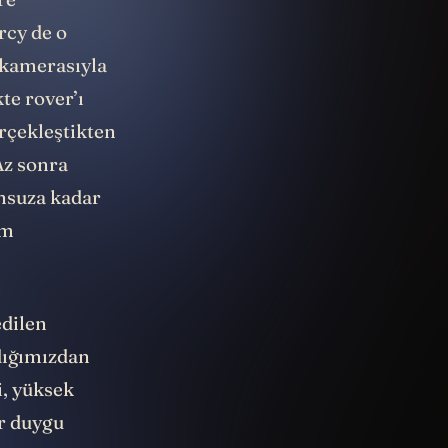
re
rcy de o
 kamerasıyla
te rover’ı
rçekleştikten
Az sonra
onsuza kadar
im
edilen
dığımızdan
i, yüksek
ir duygu