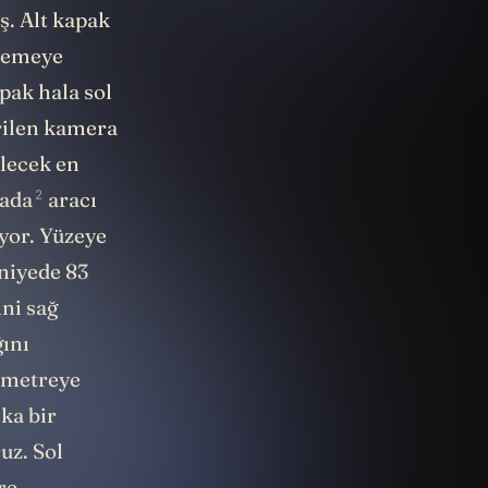
alt kapağı
ş. Alt kapak
elemeye
pak hala sol
rilen kamera
ilecek en
2
ada
aracı
ıyor. Yüzeye
aniyede 83
ni sağ
ğını
0 metreye
ka bir
uz. Sol