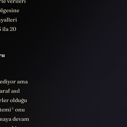
le verileri
ölgesine
yalleri
 ila 20
ru
 ediyor ama
raf asıl
rler olduğu
6
temi
onu
ırmaya devam