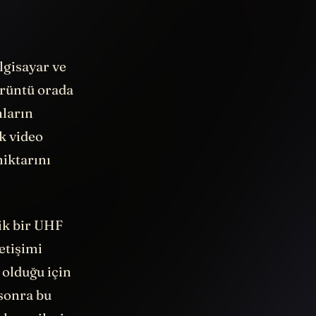
lgisayar ve
örüntü orada
nların
ük video
miktarını
ik bir UHF
etişimi
 olduğu için
sonra bu