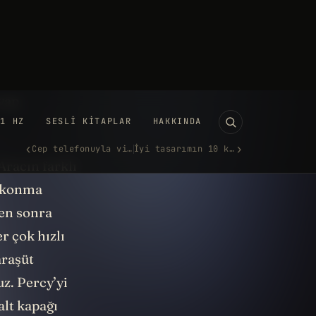
er. Ama bu kez
özlerine
en bu en net
ulak
vap
Aracın farklı
e konma
ten sonra
r çok hızlı
araşüt
z. Percy’yi