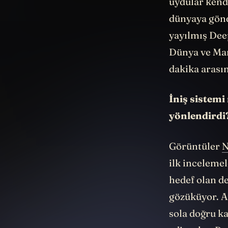
uydular kendi
dünyaya gönd
yayılmış Dee
Dünya ve Mar
dakika arası
İniş sistemi
yönlendirdi
Görüntüler
ilk incelemel
hedef olan de
gözüküyor. A
sola doğru k