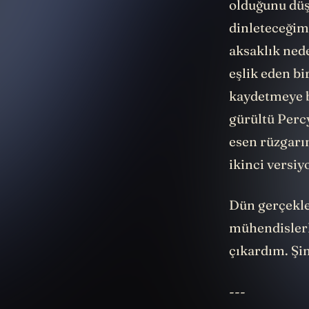
olduğunu dü
dinleteceğim
aksaklık nede
eşlik eden bi
kaydetmeye b
gürültü Percy
esen rüzgarın
ikinci versiy
Dün gerçekleş
mühendislerle
çıkardım. Şim
---