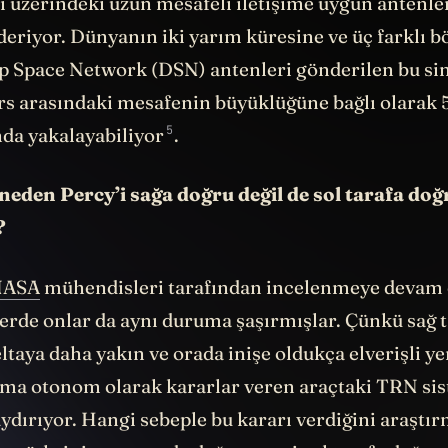
 üzerindeki uzun mesafeli iletişime uygun antenler
eriyor. Dünyanın iki yarım küresine ve üç farklı b
p Space Network (DSN) antenleri gönderilen bu sin
s arasındaki mesafenin büyüklüğüne bağlı olarak 5
5
nda
yakalayabiliyor
.
 neden Percy’i sağa doğru değil de sol tarafa doğ
?
NASA
mühendisleri tarafından incelenmeye devam
erde onlar da aynı duruma şaşırmışlar. Çünkü sağ ta
ltaya daha yakın ve orada inişe oldukça elverişli ye
ma otonom olarak kararlar veren araçtaki
TRN sis
aydırıyor. Hangi sebeple bu kararı verdiğini araşt