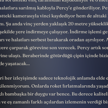
tü sol üstteki vinç tarafından kaydediliyor ve 6 met
alatlara sarılmış kabloyla Percy’e gönderiliyor. Pe
stteki kamerasıyla vinci kaydediyor hem de alttaki
ı. Şu anda vinç yerden yaklaşık 20 metre yükseklik
şekilde yere indirmeye çalışıyor. İndirme işlemi ge
rı ve halatları serbest bırakarak oradan ayrılıyor. 
 yere çarparak görevine son verecek. Percy artık s
ine ulaştı. Beraberinde götürdüğü çipin içinde biz
de yaşatacak...
ri her izleyişimde sadece teknolojik anlamda elde 
kilenmiyorum. Onlarda roket fırlatmalarında yaşa
lı bambaşka bir duygu var bence. Bu derece kalitel
ve eş zamanlı farklı açılardan izlemenin verdiği b