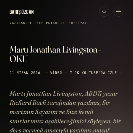
BARIŞ ÖZCAN
YAZILAR
›
FELSEFE
·
PSIKOLOJI
·
EDEBIYAT
Martı Jonathan Livingston -
OKU
21 NISAN 2016
·
VIDEO
·
7 DK
YOUTUBE'DA IZLE →
Martı Jonathan Livingston, ABD'li yazar
Richard Bach tarafından yazılmış, bir
martının hayatını ve bize kendi
sınırlarımızı aşabileceğimizi söyleyen, bir
ders vermek amacıyla yazılmış masal