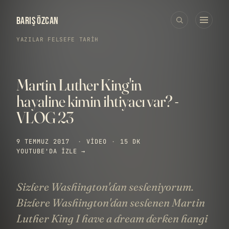
BARIŞ ÖZCAN
YAZILAR
›
FELSEFE
·
TARIH
Martin Luther King'in
hayaline kimin ihtiyacı var? -
VLOG 23
9 TEMMUZ 2017
·
VIDEO
·
15 DK
YOUTUBE'DA IZLE →
Sizlere Washington'dan sesleniyorum.
Bizlere Washington'dan seslenen Martin
Luther King I have a dream derken hangi