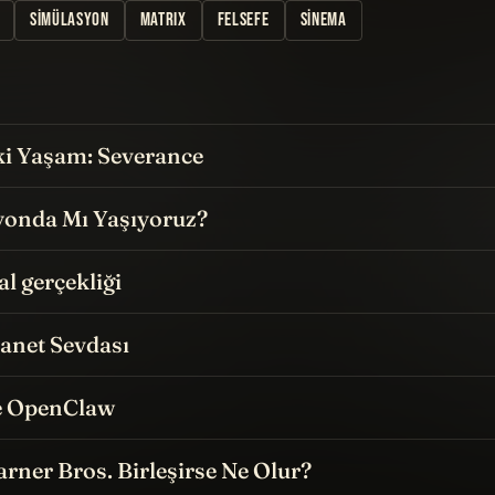
SIMÜLASYON
MATRIX
FELSEFE
SINEMA
İki Yaşam: Severance
yonda Mı Yaşıyoruz?
l gerçekliği
anet Sevdası
e OpenClaw
arner Bros. Birleşirse Ne Olur?