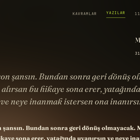
YAZILAR
KAVRAMLAR
1
M
31
son şansın. Bundan sonra geri dönüş o
 alırsan bu hikaye sona erer, yatağınd
 ve neye inanmak istersen ona inanırsı
n şansın. Bundan sonra geri dönüş olmayacak. 
ikaye sona erer, yatağında uyanırsın ve neye i