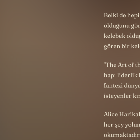
Belki de hep
olduğunu gör
kelebek oldu
gören bir ke
"The Art of t
hapı liderlik
fantezi düny
isteyenler kı
Alice Harikal
her şey yolun
okumaktadır.