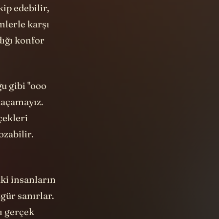
ip edebilir,
mlerle karşı
dığı konfor
u gibi "ooo
 kaçamayız.
ekleri
zabilir.
ki insanların
gür sanırlar.
ı gerçek