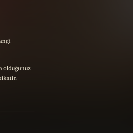
angi
a olduğunuz
kikatin