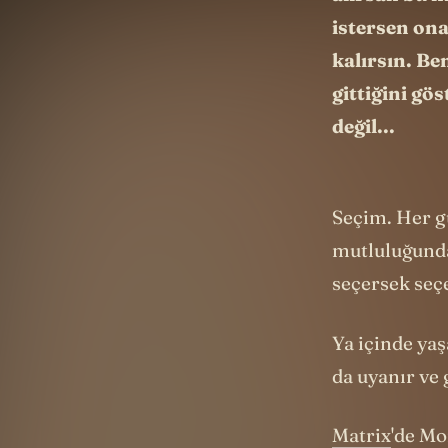
istersen ona
kalırsın. Be
gittiğini gö
değil...
Seçim. Her g
mutluluğunda
seçersek seç
Ya içinde ya
da uyanır ve 
Matrix
'de Mo