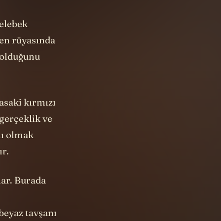
kelebek
Ben rüyasında
 olduğunu
asaki kırmızı
 gerçeklik ve
lı olmak
ır.
lar. Burada
beyaz tavşanı