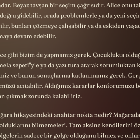
ar. Beyaz tavşan bir seçim çağrısıdır. Alice onu tak
oğru gidebilir, orada problemlerle ya da yeni seçi
ilir, bunları çözmeye çalışabilir ya da eskiden yaşa
maya devam edebilir.
ice gibi bizim de yapmamız gerek. Çocuklukta olduğ
amela sepeti"yle ya da yazı tura atarak sorumluktan
iz ve bunun sonuçlarına katlanmamız gerek. Gerç
üzü acıtabilir. Aldığımız kararlar konforumuzu bo
 çıkmak zorunda kalabiliriz.
ğara hikayesindeki anahtar nokta nedir? Mağarada
olduklarını bilmemeleri. Tam aksine kendilerini öz
lgelerin sadece bir gölge olduğunu bilmez ve onlar