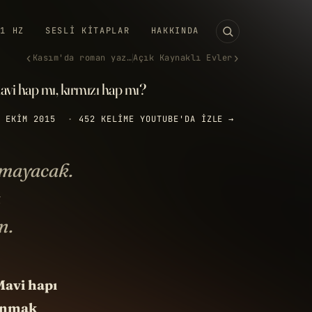
11 HZ
SESLI KITAPLAR
HAKKINDA
‹
›
Kasım'da roman yazmak başkadır
Açık Kaynaklı Evler
avi hap mı, kırmızı hap mı?
 EKIM 2015
·
452 KELIME
YOUTUBE'DA IZLE →
lmayacak.
a
n.
Mavi hapı
nanmak