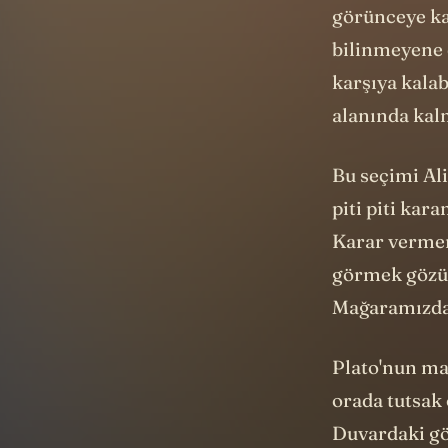
görünceye kad
bilinmeyene d
karşıya kalab
alanında kal
Bu seçimi Al
piti piti kar
Karar vermem
görmek gözüm
Mağaramızdan
Plato'nun ma
orada tutsak 
Duvardaki gö