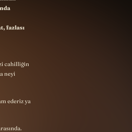
ında
, fazlası
i cahilliğin
a neyi
m ederiz ya
arasında.