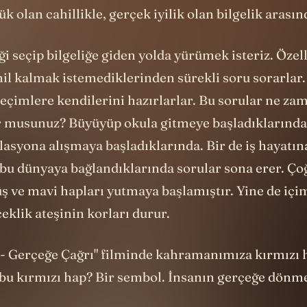
k olan cahillikle, gerçek iyilik olan bilgelik arasın
ği seçip bilgeliğe giden yolda yürümek isteriz. Özell
il kalmak istemediklerinden sürekli soru sorarlar. 
seçimlere kendilerini hazırlarlar. Bu sorular ne z
or musunuz? Büyüyüp okula gitmeye başladıklarınd
asyona alışmaya başladıklarında. Bir de iş hayatına
 bu dünyaya bağlandıklarında sorular sona erer. Ç
ş ve mavi hapları yutmaya başlamıştır. Yine de içi
eklik ateşinin korları durur.
 - Gerçeğe Çağrı" filminde kahramanımıza kırmızı h
r bu kırmızı hap? Bir sembol. İnsanın gerçeğe dön