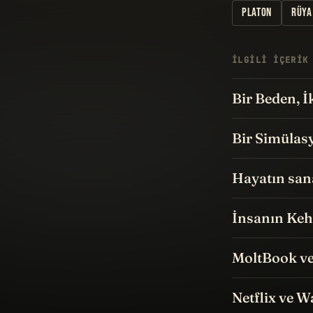
PLATON
RÜYA
İLGILI IÇERIK
Bir Beden, 
Bir Simülas
Hayatın sana
İnsanın Keh
MoltBook v
Netflix ve W