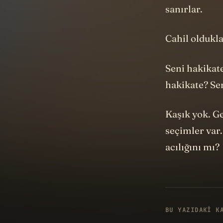
sanırlar.
Cahil oldukla
Seni hakikat
hakikate? Sen
Kaşık yok. G
seçimler var
acılığını mı?
BU YAZIDAKI K