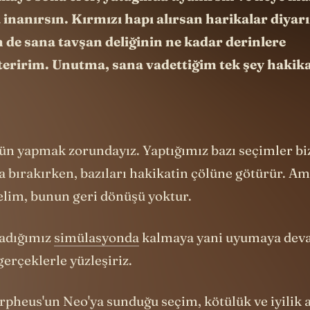
 inanırsın. Kırmızı hapı alırsan harikalar diyar
n de sana tavşan deliğinin ne kadar derinlere
steririm. Unutma, sana vadettiğim tek şey hakikat
ün yapmak zorundayız. Yaptığımız bazı seçimler biz
 bırakırken, bazıları hakikatin çölüne götürür. Am
elim, bunun geri dönüşü yoktur.
şadığımız
simülasyonda
kalmaya yani uyumaya deva
gerçeklerle yüzleşiriz.
rpheus'un Neo'ya sunduğu seçim, kötülük ve iyilik 