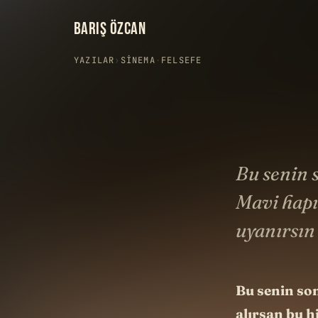
BARIŞ ÖZCAN
YAZILAR
›
SINEMA
·
FELSEFE
Bu senin 
Mavi hapı
uyanırsın
Bu senin so
alırsan bu h