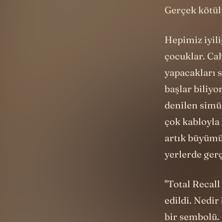
Gerçek kötülü
Hepimiz iyili
çocuklar. Cah
yapacakları 
başlar biliy
denilen simül
çok kabloyla
artık büyümü
yerlerde gerç
"Total Recall
edildi. Nedi
bir sembolü.