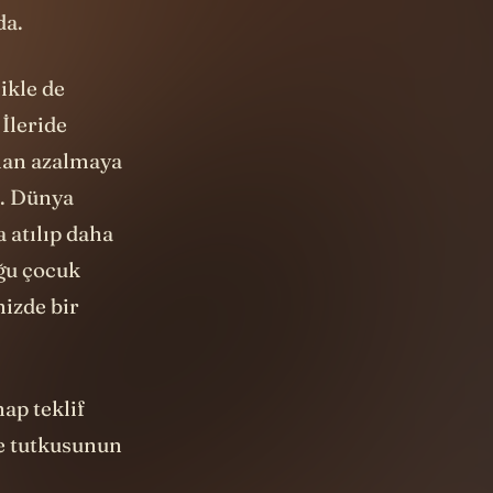
da.
ikle de
İleride
aman azalmaya
a. Dünya
 atılıp daha
oğu çocuk
mizde bir
ap teklif
me tutkusunun