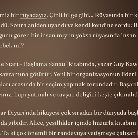
imiz bir
rüyadayız
. Çinli bilge gibi... Rüyasında bir 
dü. Sonra aniden uyandı ve kendi kendine sordu: 
ğunu gören bir insan mıyım yoksa rüyasında insan
lebek mi?
he Start - Başlama Sanatı" kitabında, yazar Guy Kaw
 kavramına götürür. Yeni bir organizasyonun lideri
aları arasında bir seçim yapmak zorundadır. Başarı
rmızı hapı yutmalı ve tavşan deliğini keşfe çıkmalıd
ar Diyarı'nda hikayesi çok sıradan bir dünyada baş
da gibidir. Alice, yeşillikler içinde huzurla kitabını
 Ta ki çok önemli bir randevuya yetişmeye çalışan 