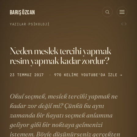
BARIŞ ÖZCAN
‹
›
YAZILAR
›
PSIKOLOJI
Neden meslek tercihi yapmak
resim yapmak kadar zordur?
23 TEMMUZ 2017
·
970 KELIME
YOUTUBE'DA IZLE →
Okul seçmek, meslek tercihi yapmak ne
kadar zor değil mi? Çünkü bu aynı
zamanda bir hayatı seçmek anlamına
geliyor gibi bir noktaya gelmenizi
istemem. Böyle düşünürseniz gerçekten