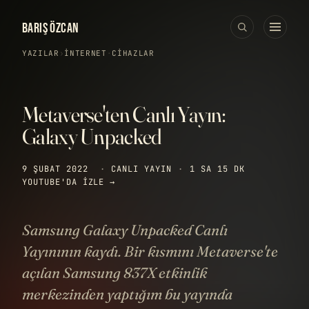
BARIŞ ÖZCAN
YAZILAR
›
İNTERNET
·
CIHAZLAR
Metaverse'ten Canlı Yayın:
Galaxy Unpacked
9 ŞUBAT 2022
·
CANLI YAYIN
·
1 SA 15 DK
YOUTUBE'DA IZLE →
Samsung Galaxy Unpacked Canlı
Yayınının kaydı. Bir kısmını Metaverse'te
açılan Samsung 837X etkinlik
merkezinden yaptığım bu yayında