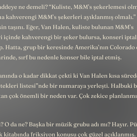
addeye ne demeli? “Kuliste, M&M’s şekerlemesi ol
 kahverengi M&M’s şekerleri ayıklanmış olmalı.” 
in taşını. Eğer, Van Halen, kuliste bulunan M&M’s
 içinde kahverengi bir şeker bulursa, konseri ipta
p. Hatta, grup bir keresinde Amerika’nın Colorado 
rinde, sırf bu nedenle konser bile iptal etmiş.
anında o kadar dikkat çekti ki Van Halen kısa süred
tekleri listesi”nde bir numaraya yerleşti. Halbuki b
tan çok önemli bir neden var. Çok zekice planlanmı
? O da ne? Başka bir müzik grubu adı mı? Hayır. P
kitabında friksiyon konusu çok güzel açıklanmış. 