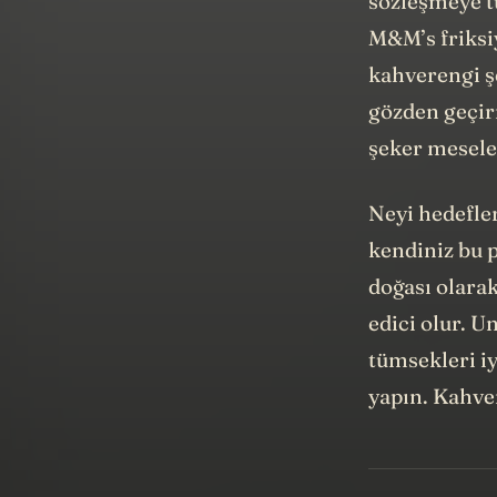
M&M’s friksiy
kahverengi ş
gözden geçir
şeker mesele
Neyi hedefler
kendiniz bu p
doğası olara
edici olur. U
tümsekleri iy
yapın. Kahve