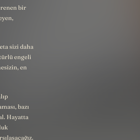
irenen bir
eyen,
eta sizi daha
türlü engeli
esizin, en
lıp
aması, bazı
al. Hayatta
luk
rşılaşacağız.