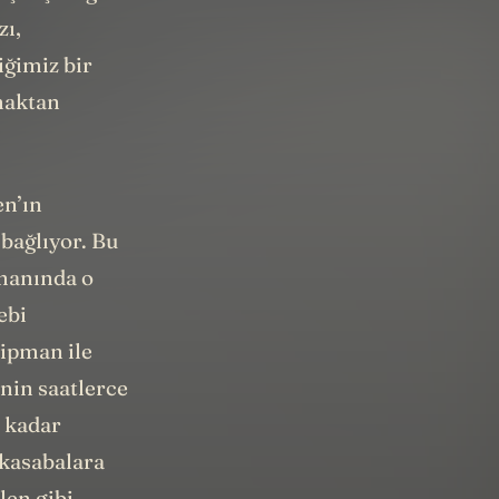
zı,
ğimiz bir
maktan
n’ın
bağlıyor. Bu
amanında o
ebi
kipman ile
inin saatlerce
e kadar
 kasabalara
len gibi