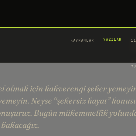
YAZILAR
KAVRAMLAR
1
M
k
27
YO
olmak için kahverengi şeker yemeyin
 yemeyin. Neyse “şekersiz hayat” konu
konuşuruz. Bugün mükemmellik yolund
 bakacağız.