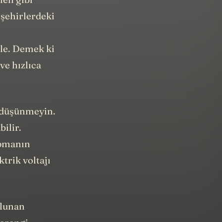
 şehirlerdeki
le. Demek ki
ve hızlıca
e düşünmeyin.
ilir.
ipmanın
trik voltajı
ulunan
verengi