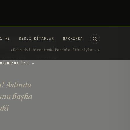
11 HZ
SESLI KITAPLAR
HAKKINDA
‹
›
Daha iyi hissetmek için düğme…
Mandela Etkisiyle Haritaların…
ükemmel olmak için
ahverengi şeker yemeyin!
 KASIM 2016
·
747 KELIME
UTUBE'DA IZLE →
! Aslında
sunu başka
aki