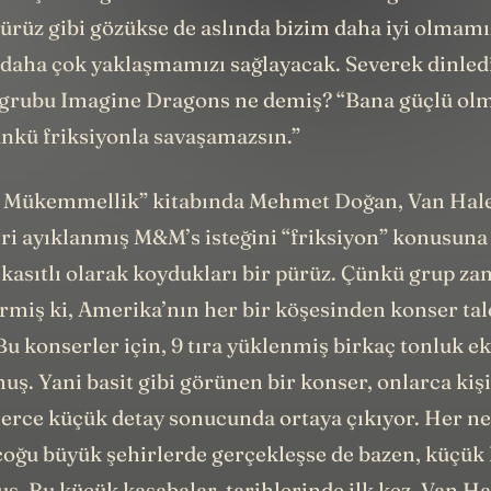
ürüz gibi gözükse de aslında bizim daha iyi olmamı
ha çok yaklaşmamızı sağlayacak. Severek dinledi
grubu Imagine Dragons ne demiş? “Bana güçlü ol
nkü friksiyonla savaşamazsın.”
ü Mükemmellik” kitabında Mehmet Doğan, Van Hale
ri ayıklanmış M&M’s isteğini “friksiyon” konusuna 
 kasıtlı olarak koydukları bir pürüz. Çünkü grup z
rmiş ki, Amerika’nın her bir köşesinden konser tal
u konserler için, 9 tıra yüklenmiş birkaç tonluk e
uş. Yani basit gibi görünen bir konser, onlarca kiş
lerce küçük detay sonucunda ortaya çıkıyor. Her n
çoğu büyük şehirlerde gerçekleşse de bazen, küçük
ş. Bu küçük kasabalar, tarihlerinde ilk kez, Van Ha