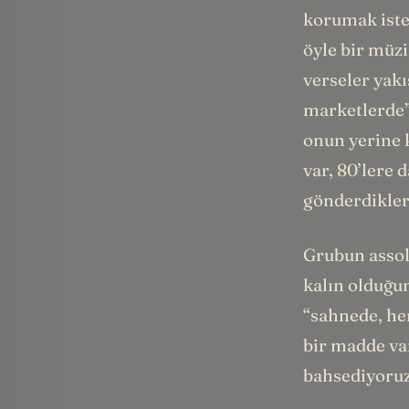
korumak iste
öyle bir müzi
verseler yakı
marketlerde”
onun yerine 
var, 80’lere
gönderdikler
Grubun assol
kalın olduğun
“sahnede, he
bir madde va
bahsediyoruz