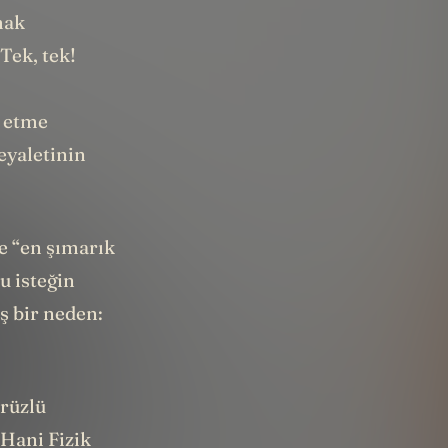
mak
Tek, tek!
l etme
eyaletinin
e “en şımarık
u isteğin
ş bir neden:
ürüzlü
Hani Fizik