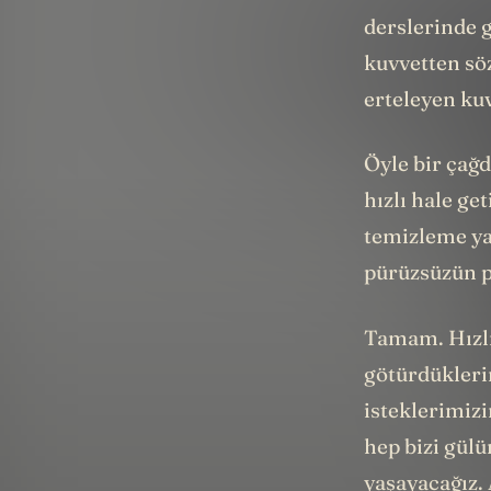
derslerinde 
kuvvetten söz
erteleyen kuvv
Öyle bir çağd
hızlı hale ge
temizleme yar
pürüzsüzün p
Tamam. Hızlı
götürdüklerin
isteklerimiz
hep bizi gül
yaşayacağız. 