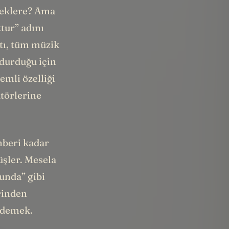
teklere? Ama
tur” adını
ktı, tüm müzik
 durduğu için
emli özelliği
törlerine
hberi kadar
üşler. Mesela
unda” gibi
rinden
 demek.