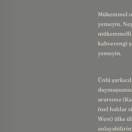
Mükemmel olm
yemeyin. Ney
mükemmellik 
kahverengi şe
yemeyin.
Ünlü şarkıcıl
duymuşsunu
ararsınız (Ka
özel halılar 
West) ülke ül
anlayabilirim