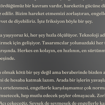
gördüğümüz bir kavram vardır, hareketin gücüne d
 edilir. Bizim hareket etmemizi zorlaştıran, engell
et de diyebiliriz. İşte friksiyon böyle bir şey.
a yaşıyoruz ki, her şey hızla ölçülüyor. Teknoloji ad
tirmek için gelişiyor. Tasarımcılar yolunuzdaki her 
ışında. Herkes en kolayın, en hızlının, en sürtünm
eşinde.
 olmak kötü bir şey değil ama beraberinde bizden a
i de hesaba katmak lazım. Arada bir işlerin yavaşl
in ertelenmesi, engellerle karşılaşmamız çok norm
ümsetecek, hep mutlu edecek şeyler olmayacak. Zor
Acı çekeceğiz. Sevsek de sevmesek de engellerle ka