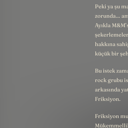
Peki ya şu m
zorunda… ama
Ayıkla M&M’s
şekerlemeleri
hakkına sahi
küçük bir şeh
Bu istek zam
rock grubu is
arkasında ya
Friksiyon.
Friksiyon mu
Mükemmellik 