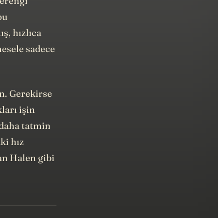
bu
ş, hızlıca
mesele sadece
in. Gerekirse
ları işin
 daha tatmin
ki hız
an Halen gibi