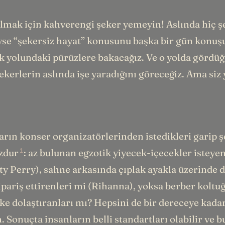
ak için kahverengi şeker yemeyin! Aslında hiç ş
se “şekersiz hayat” konusunu başka bir gün konuş
yolundaki pürüzlere bakacağız. Ve o yolda görd
kerlerin aslında işe yaradığını göreceğiz. Ama siz 
arın konser organizatörlerinden istedikleri garip ş
1
zdur
: az bulunan egzotik yiyecek-içecekler isteyen
ty Perry), sahne arkasında çıplak ayakla üzerinde 
sipariş ettirenleri mi (Rihanna), yoksa berber kolt
ke dolaştıranları mı? Hepsini de bir dereceye kada
. Sonuçta insanların belli standartları olabilir ve b