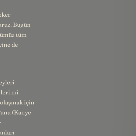
eker
uruz. Bugün
üğümüz tüm
yine de
eyleri
leri mi
dolaşmak için
uğunu (Kanye
r
unları