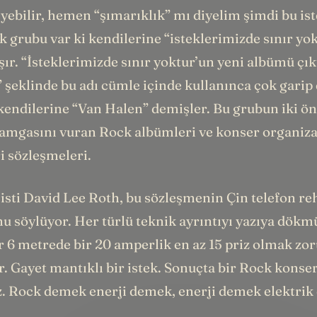
yebilir, hemen “şımarıklık” mı diyelim şimdi bu is
k grubu var ki kendilerine “isteklerimizde sınır yok
şır. “İsteklerimizde sınır yoktur’un yeni albümü çı
 şeklinde bu adı cümle içinde kullanınca çok garip
kendilerine “Van Halen” demişler. Bu grubun iki ön
 damgasını vuran Rock albümleri ve konser organiza
i sözleşmeleri.
isti David Lee Roth, bu sözleşmenin Çin telefon re
u söylüyor. Her türlü teknik ayrıntıyı yazıya dökm
r 6 metrede bir 20 amperlik en az 15 priz olmak zor
r. Gayet mantıklı bir istek. Sonuçta bir Rock konse
. Rock demek enerji demek, enerji demek elektrik