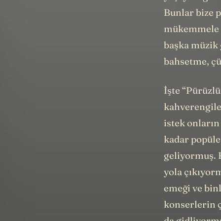
Bunlar bize p
mükemmele da
başka müzik 
bahsetme, çü
İşte “Pürüzl
kahverengile
istek onların
kadar popüle
geliyormuş. B
yola çıkıyorm
emeği ve bin
konserlerin 
da gidliyormu