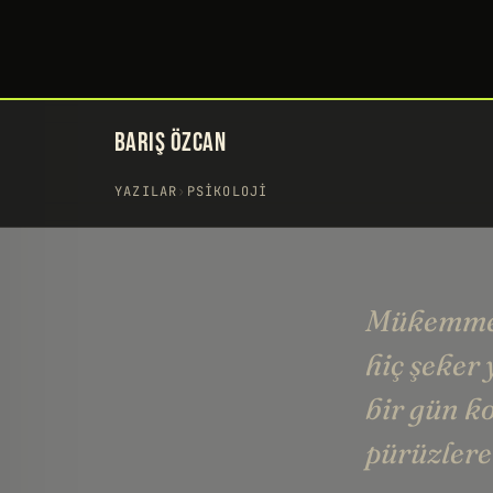
BARIŞ ÖZCAN
YAZILAR
›
PSIKOLOJI
Mükemmel 
hiç şeker
bir gün 
pürüzlere