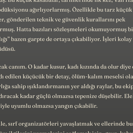
düksiyonu ağırlıyorlarmış. Özellikle bu tarz küçük
r, gönderilen teknik ve güvenlik kurallarını pek
uş. Hatta bazıları sözleşmeleri okumuyormuş bi
ığı” bazen garpte de ortaya çıkabiliyor. İşleri kolay 
üdüsü.
ak canım. O kadar kusur, kadı kızında da olur diy
ı edilen küçücük bir detay, ölüm-kalım meselsi olab
lığa sahip ışıklandırmanın yer aldığı raylar, bu ek
ldıracak kadar güçlü olmazsa tepenize düşebilir. Elek
iyle uyumlu olmazsa yangın çıkabilir.
le, sırf organizatörleri yavaşlatmak ve ellerinde b
üm ilgilerini vermelerini sağlamak için, grup, kah