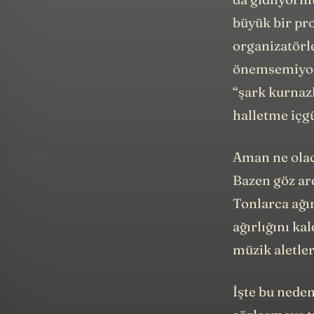
büyük bir pro
organizatörle
önemsemiyorm
“şark kurnazl
halletme içg
Aman ne olac
Bazen göz ard
Tonlarca ağır
ağırlığını ka
müzik aletler
İşte bu neden
sözleşmeye t