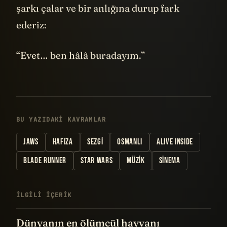
şarkı çalar ve bir anlığına durup fark
ederiz:
“Evet… ben hâlâ buradayım.”
BU YAZIDAKI KAVRAMLAR
JAWS
HAFIZA
SEZGI
OSMANLI
ALIVE INSIDE
BLADE RUNNER
STAR WARS
MÜZIK
SINEMA
İLGILI IÇERIK
Dünyanın en ölümcül hayvanı