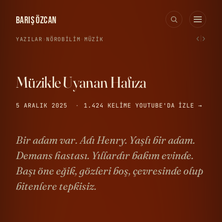
BARIŞ ÖZCAN
‹
›
YAZILAR
›
NÖROBILIM
·
MÜZIK
Müzikle Uyanan Hafıza
5 ARALIK 2025
·
1.424 KELIME
YOUTUBE'DA IZLE →
Bir adam var. Adı Henry. Yaşlı bir adam.
Demans hastası. Yıllardır bakım evinde.
Başı öne eğik, gözleri boş, çevresinde olup
bitenlere tepkisiz.