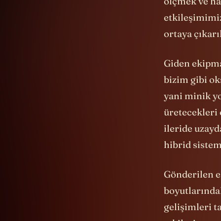
ölçmek ve ha
etkileşimimi
ortaya çıkarı
Giden ekipman
bizim gibi ok
yani minik y
üretecekleri
ileride uzayd
hibrid sistem
Gönderilen en
boyutlarındak
gelişimleri 