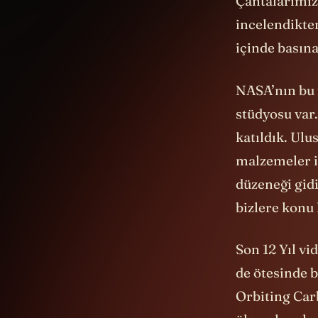
Çantalarımız 
incelendikte
içinde basına
NASA’nın bu t
stüdyosu var.
katıldık. Ulu
malzemeler i
düzeneği gidi
bizlere konu 
Son 12 Yıl vi
de ötesinde b
Orbiting Car