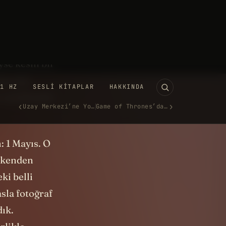
 için bu iyi
k faktör var
n oraya
yse kesin bir
ıp size
e yanılmışım
: 1 Mayıs. O
erkenden
ki belli
asla fotoğraf
dık.