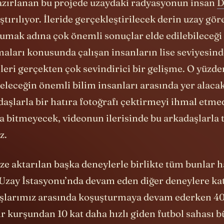
azırlanan bu projede uzaydaki radyasyonun insan
D
aştırılıyor. İleride gerçekleştirilecek derin uzay gö
rumak adına çok önemli sonuçlar elde edilebileceği 
aları konusunda çalışan insanların lise seviyesind
eri gerçekten çok sevindirici bir gelişme. O yüzden
eleceğin önemli bilim insanları arasında yer alaca
daşlarla bir hatıra fotoğrafı çektirmeyi ihmal etm
a bitmeyecek, videonun ilerisinde bu arkadaşlarla 
z.
ze aktarılan başka deneylerle birlikte tüm bunlar h
 Uzay İstasyonu’nda devam eden diğer deneylere kat
aşlarımız arasında koşuşturmaya devam ederken 4
r kurşundan 10 kat daha hızlı giden futbol sahası 