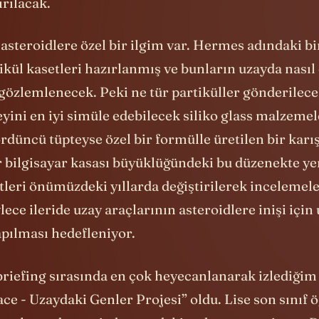
ırılacak.
asteroidlere özel bir ilgim var. Hermes adındaki bi
ikül kasetleri hazırlanmış ve bunların uzayda nasıl
özlemlenecek. Peki ne tür partiküller gönderilecek
yini en iyi simüle edebilecek siliko glass malzeme
rdüncü tüpteyse özel bir formülle üretilen bir karı
 bilgisayar kasası büyüklüğündeki bu düzenekte ye
etleri önümüzdeki yıllarda değiştirilerek inceleme
lece ileride uzay araçlarının asteroidlere inişi için
apılması hedefleniyor.
briefing sırasında en çok heyecanlanarak izlediğim
ce - Uzaydaki Genler Projesi” oldu. Lise son sınıf 