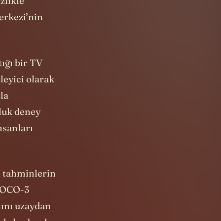
zlikle
erkezi’nin
ığı bir TV
leyici olarak
la
’luk deney
nsanları
i tahminlerin
 “OCO-3
ını uzaydan