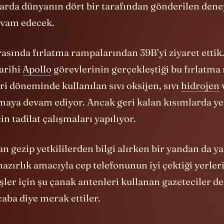
varda dünyanın dört bir tarafından gönderilen dene
evam edecek.
asında fırlatma rampalarından 39B’yi ziyaret ettik.
arihi
Apollo
görevlerinin gerçekleştiği bu fırlatm
i döneminde kullanılan sıvı oksijen, sıvı
hidrojen
v
lmaya devam ediyor. Ancak geri kalan kısımlarda ye
in tadilat çalışmaları yapılıyor.
n gezip yetkililerden bilgi alırken bir yandan da 
hazırlık amacıyla cep telefonunun iyi çektiği yerle
işler için şu çanak antenleri kullanan gazeteciler d
aba diye merak ettiler.