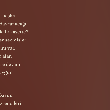
r başka
 davranacağı
 ilk kasette?
ler seçmişler
şım var.
r alan
lere devam
 uygun
 kısım
öğrencileri