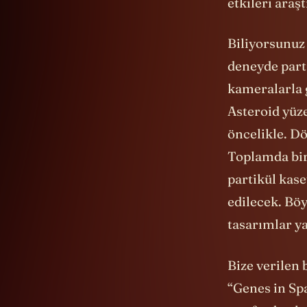
etkileri araşt
Biliyorsunuz 
deneyde part
kameralarla g
Asteroid yüze
öncelikle. Dö
Toplamda bir
partikül kas
edilecek. Böy
tasarımlar y
Bize verilen 
“Genes in Spa