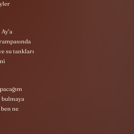
yler
 Ay’a
a rampasında
e su tankları
ni
yapacağım
ri bulmaya
e ben ne