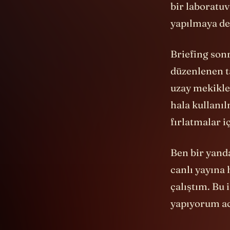
bir laboratu
yapılmaya d
Briefing sonr
düzenlenen t
uzay mekikler
hala kullanı
fırlatmalar iç
Ben bir yanda
canlı yayına 
çalıştım. Bu 
yapıyorum ac