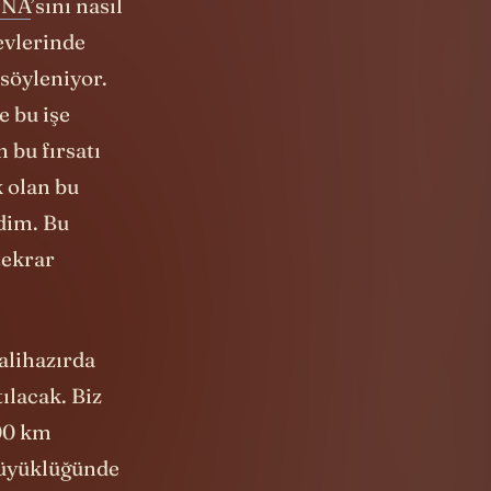
NA
’sını nasıl
revlerinde
söyleniyor.
e bu işe
 bu fırsatı
k olan bu
edim. Bu
tekrar
alihazırda
ılacak. Biz
00 km
büyüklüğünde