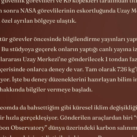
güvenlik görevlileri ve K9 köpekleri tarafından titi
n sonra NASA görevlilerinin eskortluğunda Uzay M
 özel ayrılan bölgeye ulaştık.
ür görevler öncesinde bilgilendirme yayınları yapt
 Bu stüdyoya geçerek onların yaptığı canlı yayına iz
slararası Uzay Merkezi’ne gönderilecek 1 tondan faz
çerisinde onlarca deney de var. Tam olarak 726 kg
yor. İşte bu deney düzeneklerini hazırlayan bilim i
hakkında bilgiler vermeye başladı.
deomda da bahsettiğim gibi küresel iklim değişikliğ
ir hızla gerçekleşiyor. Gönderilen araçlardan biri
bon Observatory” dünya üzerindeki karbon salınım