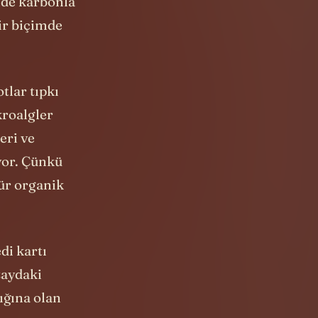
nde karbonla
ir biçimde
tlar tıpkı
kroalgler
eri ve
yor. Çünkü
tür organik
di kartı
zaydaki
ığına olan