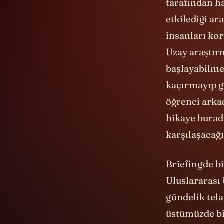
tarafından h
etkilediği ar
insanları ko
Uzay araştırm
başlayabilmel
kaçırmayıp g
öğrenci arka
hikaye burad
karşılaşacağı
Briefingde bi
Uluslararası
gündelik tel
üstümüzde bi