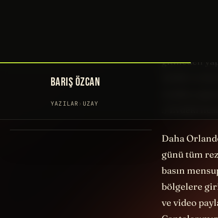
yeni bir fırl
bir haberdi a
ve bu tür er
gitmeden yapt
tarihti ve be
oradan yapac
:) Evdeki hes
Daha Orlando
günü tüm rez
basın mensup
bölgelere gir
ve video payl