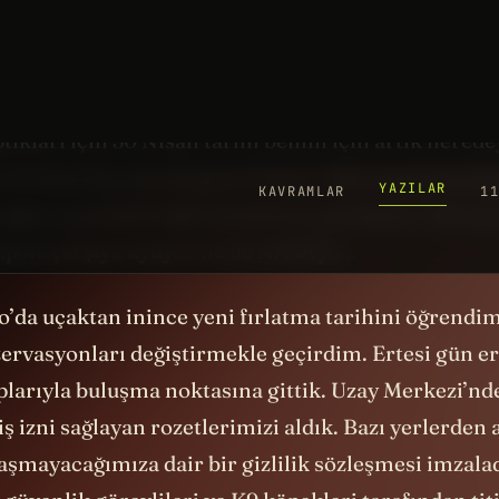
atma tarihi geldi: 30 Nisan. Henüz biletimi almadığım
slında. Çünkü roket fırlatmalarını etkileyen pek ço
telemeler son derece normal. Üç ertelemeyi daha be
ıkları için 30 Nisan tarihi benim için artık nerede
n de bunu baz alarak geçen Pazar videosunu hazırlay
ağım yayınlarla ilgili planlarımı paylaştım. Ama n
ap ne çarşıya uyuyor ne de NASA’ya...
’da uçaktan inince yeni fırlatma tarihini öğrendim
ervasyonları değiştirmekle geçirdim. Ertesi gün 
larıyla buluşma noktasına gittik. Uzay Merkezi’nde
iş izni sağlayan rozetlerimizi aldık. Bazı yerlerden 
aşmayacağımıza dair bir gizlilik sözleşmesi imzala