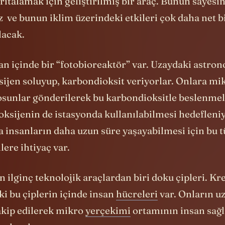
ritalamak için geliştirilmiş bir araç. Bunun sayesi
z ve bunun iklim üzerindeki etkileri çok daha net b
lacak.
 içinde bir “fotobioreaktör” var. Uzaydaki astrono
sijen soluyup, karbondioksit veriyorlar. Onlara mi
osunlar gönderilerek bu karbondioksitle beslenmel
 oksijenin de istasyonda kullanılabilmesi hedefleni
a insanların daha uzun süre yaşayabilmesi için bu 
lere ihtiyaç var.
 ilginç teknolojik araçlardan biri doku çipleri. Kre
i bu çiplerin içinde insan
hücreleri
var. Onların u
takip edilerek mikro
yerçekimi
ortamının insan sağl