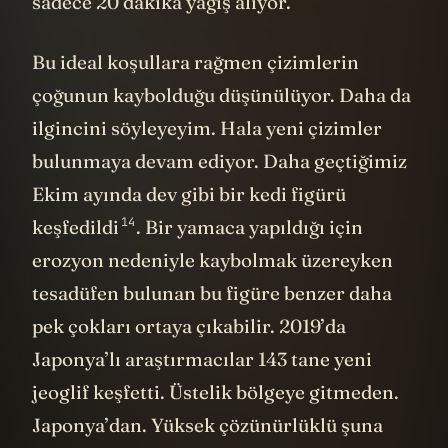
sadece 20 dakika yağış alıyor.
Bu ideal koşullara rağmen çizimlerin
çoğunun kaybolduğu düşünülüyor. Daha da
ilgincini söyleyeyim. Hala yeni çizimler
bulunmaya devam ediyor. Daha geçtiğimiz
Ekim ayında dev gibi bir kedi figürü
14
keşfedildi
. Bir yamaca yapıldığı için
erozyon nedeniyle kaybolmak üzereyken
tesadüfen bulunan bu figüre benzer daha
pek çokları ortaya çıkabilir. 2019’da
Japonya’lı araştırmacılar 143 tane yeni
jeoglif keşfetti. Üstelik bölgeye gitmeden.
Japonya’dan. Yüksek çözünürlüklü
şuna