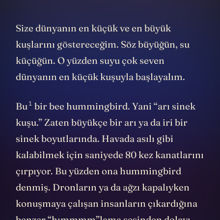
Size dünyanın en küçük ve en büyük
kuşlarını göstereceğim. Söz büyüğün, su
küçüğün. O yüzden suyu çok seven
dünyanın en küçük kuşuyla başlayalım.
1
Bu
bir bee hummingbird. Yani “arı sinek
kuşu.” Zaten büyükçe bir arı ya da iri bir
sinek boyutlarında. Havada asılı gibi
kalabilmek için saniyede 80 kez kanatlarını
çırpıyor. Bu yüzden ona hummingbird
denmiş. Dronların ya da ağzı kapalıyken
konuşmaya çalışan insanların çıkardığına
benzer “hımmmm”lama sesinden dolayı.