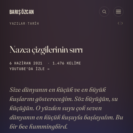
BARIŞ ÖZCAN
‹
›
YAZILAR
›
TARIH
Nazca çizgilerinin sırrı
6 HAZIRAN 2021
·
1.476 KELIME
YOUTUBE'DA IZLE →
Size dünyanın en küçük ve en büyük
kuşlarını göstereceğim. Söz büyüğün, su
küçüğün. O yüzden suyu çok seven
dünyanın en küçük kuşuyla başlayalım. Bu
bir bee hummingbird.