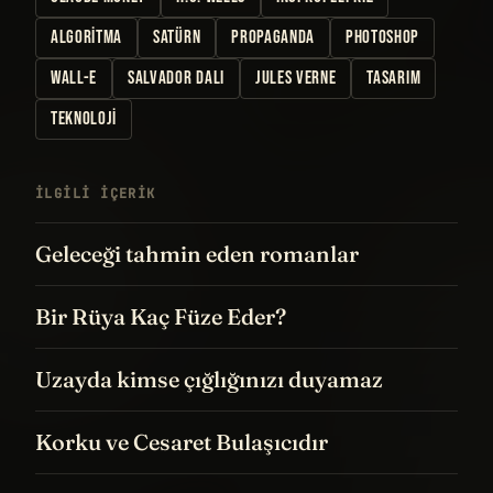
ALGORITMA
SATÜRN
PROPAGANDA
PHOTOSHOP
WALL-E
SALVADOR DALI
JULES VERNE
TASARIM
TEKNOLOJI
İLGILI IÇERIK
Geleceği tahmin eden romanlar
Bir Rüya Kaç Füze Eder?
Uzayda kimse çığlığınızı duyamaz
Korku ve Cesaret Bulaşıcıdır