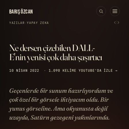
BARIŞ ÖZCAN
‹
›
YAZILAR
›
YAPAY ZEKA
Ne dersen çizebilen DALL-
E'nin yenisi çok daha şaşırtıcı
10 NISAN 2022
·
1.090 KELIME
YOUTUBE'DA IZLE →
Geçenlerde bir sunum hazırlıyordum ve
çok özel bir görsele ihtiyacım oldu. Bir
yunus görseline. Ama okyanusta değil
uzayda, Satürn gezegeni yakınlarında.