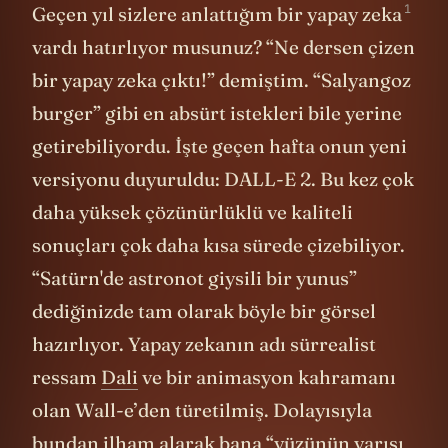
1
Geçen yıl sizlere anlattığım bir
yapay zeka
vardı hatırlıyor musunuz? “Ne dersen çizen
bir yapay zeka çıktı!” demiştim. “Salyangoz
burger” gibi en absürt istekleri bile yerine
getirebiliyordu. İşte geçen hafta onun yeni
versiyonu duyuruldu: DALL-E 2. Bu kez çok
daha yüksek çözünürlüklü ve kaliteli
sonuçları çok daha kısa sürede çizebiliyor.
“Satürn'de astronot giysili bir yunus”
dediğinizde tam olarak böyle bir görsel
hazırlıyor. Yapay zekanın adı sürrealist
ressam
Dali
ve bir animasyon kahramanı
olan Wall-e’den türetilmiş. Dolayısıyla
bundan ilham alarak bana “yüzünün yarısı