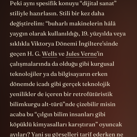
Peki aynı spesifik konuyu “dijital sanat”
stiliyle hazırlasın. Stili bir kez daha
değiştirelim: “buharlı makinelerin hâlâ
yaygın olarak kullanıldığı, 19. yüzyılda veya
sıklıkla Viktorya Dönemi İngiltere'sinde
geçen H. G.
Wells
ve
Jules Verne
'in
çalışmalarında da olduğu gibi kurgusal
teknolojiler ya da bilgisayarın erken
dönemde icadı gibi gerçek teknolojik
yenilikler de içeren bir retrofütüristik
bilimkurgu alt-türü”nde çizebilir misin
acaba bu “çılgın bilim insanları gibi
köpüklü kimyasalları karıştıran” oyuncak
ayıları? Yani şu görselleri tarif ederken ne