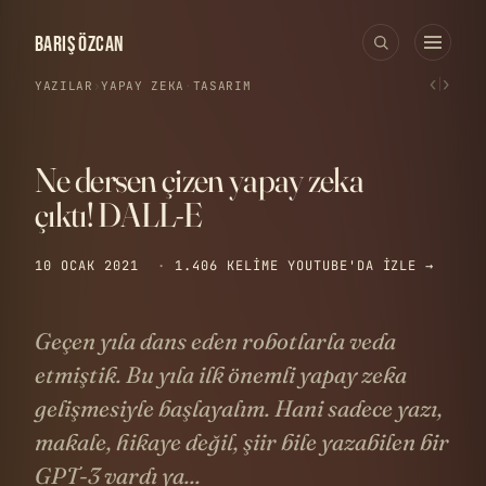
BARIŞ ÖZCAN
‹
›
YAZILAR
›
YAPAY ZEKA
·
TASARIM
Ne dersen çizen yapay zeka
çıktı! DALL-E
10 OCAK 2021
·
1.406 KELIME
YOUTUBE'DA IZLE →
Geçen yıla dans eden robotlarla veda
etmiştik. Bu yıla ilk önemli yapay zeka
gelişmesiyle başlayalım. Hani sadece yazı,
makale, hikaye değil, şiir bile yazabilen bir
GPT-3 vardı ya...