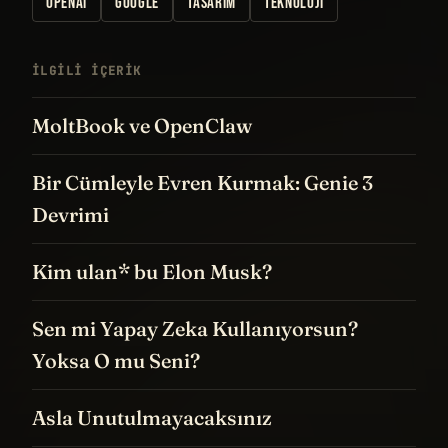
OPENAI
GOOGLE
TASARIM
TEKNOLOJI
İLGILI IÇERIK
MoltBook ve OpenClaw
Bir Cümleyle Evren Kurmak: Genie 3
Devrimi
Kim ulan* bu Elon Musk?
Sen mi Yapay Zeka Kullanıyorsun?
Yoksa O mu Seni?
Asla Unutulmayacaksınız