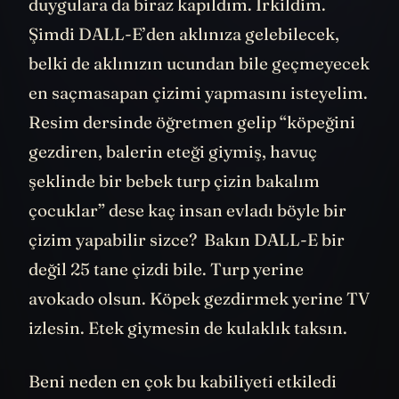
duygulara da biraz kapıldım. İrkildim.
Şimdi DALL-E’den aklınıza gelebilecek,
belki de aklınızın ucundan bile geçmeyecek
en saçmasapan çizimi yapmasını isteyelim.
Resim dersinde öğretmen gelip “köpeğini
gezdiren, balerin eteği giymiş, havuç
şeklinde bir bebek turp çizin bakalım
çocuklar” dese kaç insan evladı böyle bir
çizim yapabilir sizce? Bakın DALL-E bir
değil 25 tane çizdi bile. Turp yerine
avokado olsun. Köpek gezdirmek yerine TV
izlesin. Etek giymesin de kulaklık taksın.
Beni neden en çok bu kabiliyeti etkiledi