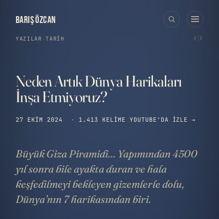
BARIŞ ÖZCAN
‹
›
YAZILAR
›
TARIH
Neden Artık Dünya Harikaları
İnşa Etmiyoruz?
27 EKIM 2024
·
1.413 KELIME
YOUTUBE'DA IZLE →
Büyük Giza Piramidi… Yapımından 4500
yıl sonra bile ayakta duran ve hala
keşfedilmeyi bekleyen gizemlerle dolu,
Dünya’nın 7 harikasından biri.