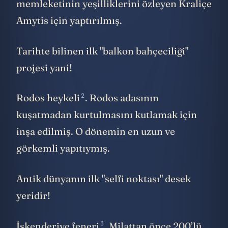
memleketinin yeşilliklerini özleyen Kraliçe
Amytis için yaptırılmış.
Tarihte bilinen ilk "balkon bahçeciliği"
projesi yani!
2
Rodos heykeli
. Rodos adasının
kuşatmadan kurtulmasını kutlamak için
inşa edilmiş. O dönemin en uzun ve
görkemli yapıtıymış.
Antik dünyanın ilk "selfi noktası" desek
yeridir!
3
İskenderiye feneri
. Milattan önce 200’lü