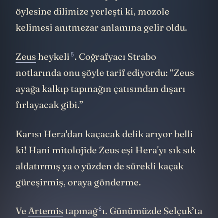
öylesine dilimize yerleşti ki, mozole
kelimesi anıtmezar anlamına gelir oldu.
5
Zeus
heykeli
. Coğrafyacı Strabo
notlarında onu şöyle tarif ediyordu: “Zeus
ayağa kalkıp tapınağın çatısından dışarı
fırlayacak gibi.”
Karısı Hera'dan kaçacak delik arıyor belli
ki! Hani mitolojide Zeus eşi Hera'yı sık sık
aldatırmış ya o yüzden de sürekli kaçak
güreşirmiş, oraya gönderme.
6
Ve
Artemis
tapınağ
ı. Günümüzde Selçuk’ta