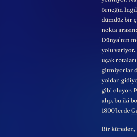
yetmiyor. Na
örneğin İngi
dümdüz bir çi
nokta arasınd
Dünya’nın me
yolu veriyor.
uçak rotalar
gitmiyorlar 
yoldan gidiyo
gibi oluyor.
alıp, bu iki
1800’lerde
G
Bir küreden, 