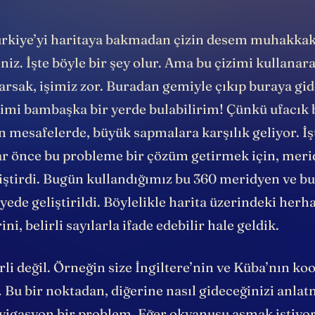
ürkiye’yi haritaya bakmadan çizin desem muhakkak
iniz. İşte böyle bir şey olur. Ama bu çizimi kullanar
arsak, işimiz zor. Buradan gemiyle çıkıp buraya gi
imi bambaşka bir yerde bulabilirim! Çünkü ufacık b
n mesafelerde, büyük sapmalara karşılık geliyor. İ
ar önce bu probleme bir çözüm getirmek için, mer
iştirdi. Bugün kullandığımız bu 360 meridyen ve bu
ayede geliştirildi. Böylelikle harita üzerindeki herh
i, belirli sayılarla ifade edebilir hale geldik.
rli değil. Örneğin size İngiltere’nin ve Küba’nın ko
 Bu bir noktadan, diğerine nasıl gideceğinizi anla