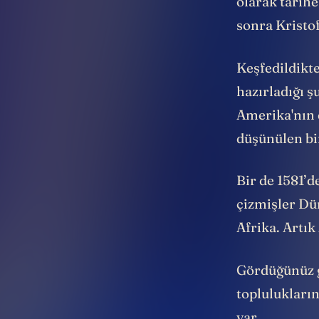
olarak tarih
sonra Kristo
Keşfedildikte
hazırladığı ş
Amerika'nın d
düşünülen bir
Bir de 1581’d
çizmişler Dün
Afrika. Artı
Gördüğünüz g
toplulukların