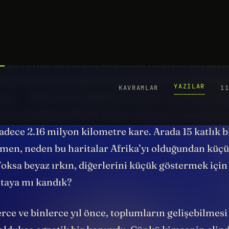
 çeviriyorum. Şimdi Grönland’ın boyutuna bir bakın
bir yer kaplıyor. Karşılaştırma kolay olsun diye üze
nd’ı çizip, kestim. Şimdi bunu alıp Afrika’nın üzer
 İşte Afrika da burada, Grönland’ı üzerine koyunc
t aynı karşılaştırmayı bu düz haritada, hep baktığım
sam… Afrika ile Grönland neredeyse aynı boyutta 
ka’nın yüzölçümü 30.37 milyon kilometre kareyken,
dece 2.16 milyon kilometre kare. Arada 15 katlık b
men, neden bu haritalar Afrika’yı olduğundan küç
Yoksa beyaz ırkın, diğerlerini küçük göstermek içi
ritaya mı kandık?
ce ve binlerce yıl önce, toplumların gelişebilmesi 