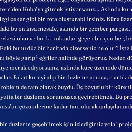
vigasyon bir problem. Eğer okyanusu aşmak istiyor
ltere’den Küba’ya gitmek istiyorsanız… Aslında kür
zgi çeker gibi bir rota oluşturabilirsiniz. Küre üzer
aki bu en kısa mesafe, aslında bir çember parçası.
rkezi olan ve bu iki noktadan geçen bir çember, bi
 Peki bunu düz bir haritada çizerseniz ne olur? İşte
1
ını
böyle garip
eğriler halinde görüyoruz. Neden 
diye merak ediyorsanız, aslında küre üzerinde dümd
rlar. Fakat küreyi alıp bir düzleme açınca, o artık 
 Problem de tam olarak buydu. Üç boyutlu bir küreni
 boyutta bir düzleme sorunsuzca geçirebilmek. Bu pr
auss
’un çözümlerine kadar tam olarak anlaşılamadı
bir düzleme geçebilmek için izlediğimiz yola “proj