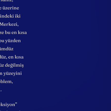
sanız,
e üzerine
indeki iki
 Merkezi,
ze bu en kısa
 bu yüzden
dümdüz
üz, en kısa
düz değilmiş
n yüzeyini
oblem,
.
eksiyon”