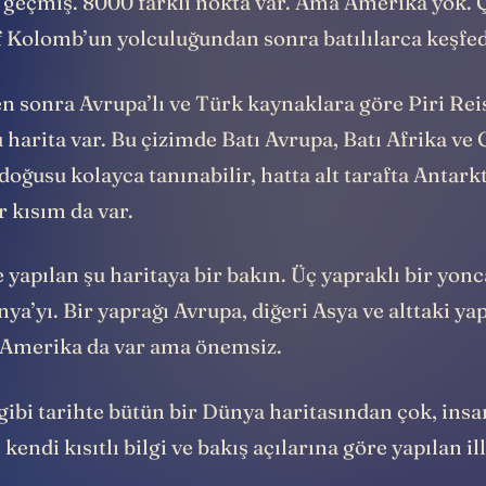
e geçmiş. 8000 farklı nokta var. Ama Amerika yok. 
f Kolomb’un yolculuğundan sonra batılılarca keşfe
n sonra Avrupa’lı ve Türk kaynaklara göre Piri Rei
u harita var. Bu çizimde Batı Avrupa, Batı Afrika ve
oğusu kolayca tanınabilir, hatta alt tarafta Antark
 kısım da var.
e yapılan şu haritaya bir bakın. Üç yapraklı bir yonc
ya’yı. Bir yaprağı Avrupa, diğeri Asya ve alttaki ya
k Amerika da var ama önemsiz.
ibi tarihte bütün bir Dünya haritasından çok, insa
 kendi kısıtlı bilgi ve bakış açılarına göre yapılan i