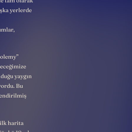
de tam olarak
aşka yerlerde
umlar,
tolemy”
leceğimize
lduğu yaygın
yordu. Bu
endirilmiş
ilk harita