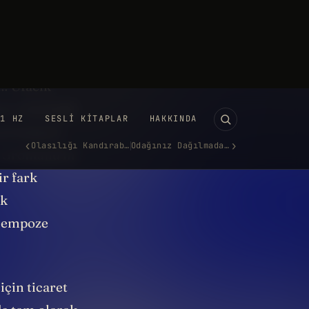
, elimin şu
rine kağıt
ine
a… Ufacık
ız o haritada
görünüyor!
 Grönland’ın
ir fark
ük
n empoze
için ticaret