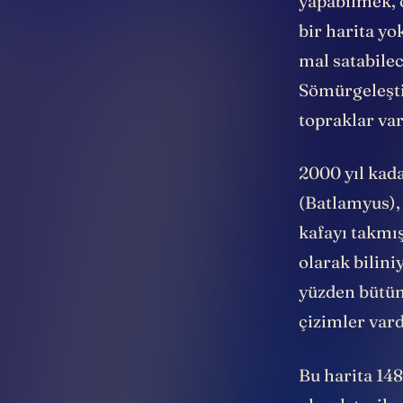
yapabilmek, 
bir harita yo
mal satabile
Sömürgeleşti
topraklar va
2000 yıl kad
(Batlamyus),
kafayı takmı
olarak bilin
yüzden bütün
çizimler vard
Bu harita 148