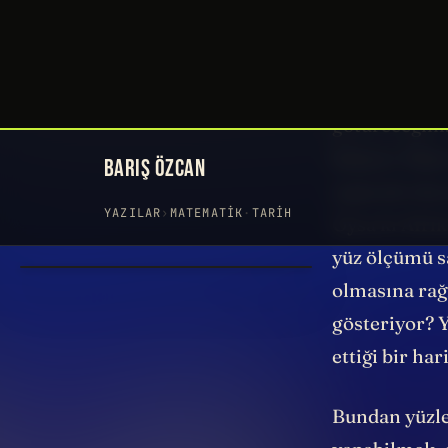
Bakın küreyi
kadarı kadar 
koyup, Grönla
götüreceğim.
kalıyor. Faka
yapacak olur
Oysa ki Afri
yüz ölçümü sa
olmasına rağ
gösteriyor? 
ettiği bir ha
Bundan yüzler