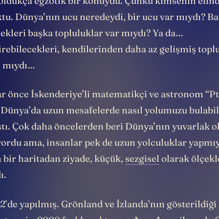
oldukça egzotik bir konuydu. Çünkü kimsenin elin
ktu. Dünya’nın ucu neredeydi, bir ucu var mıydı? B
cekleri başka topluluklar var mıydı? Ya da…
rebilecekleri, kendilerinden daha az gelişmiş topl
r mıydı…
ar önce İskenderiye’li matematikçi ve astronom ‘‘P
 Dünya’da uzun mesafelerde nasıl yolumuzu bulabi
ştı. Çok daha öncelerden beri Dünya’nın yuvarlak o
iyordu ama, insanlar pek de uzun yolculuklar yapmı
 bir haritadan ziyade, küçük,
sezgisel
olarak ölçekl
ı.
2’de yapılmış. Grönland ve İzlanda’nın gösterildiği 