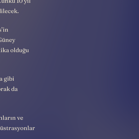
Çünkü 10 yıl
dilecek.
s’in
 Güney
tika olduğu
a gibi
prak da
nların ve
llüstrasyonlar