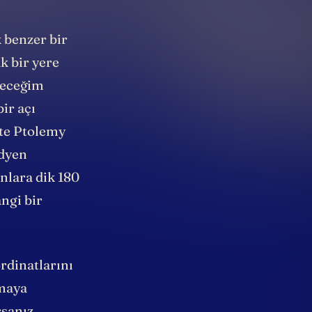
 benzer bir
ak bir yere
deceğim
ir açı
şte Ptolemy
idyen
nlara dik 180
angi bir
ordinatlarını
tmaya