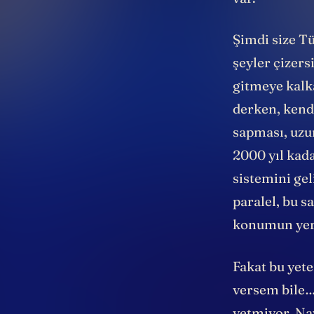
var.
Şimdi size T
şeyler çizers
gitmeye kalk
derken, kend
sapması, uzu
2000 yıl kad
sistemini gel
paralel, bu s
konumun yerin
Fakat bu yete
versem bile…