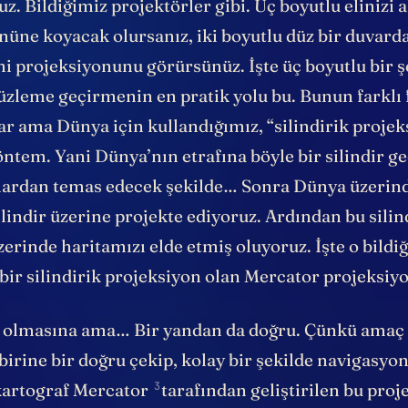
z. Bildiğimiz projektörler gibi. Üç boyutlu elinizi al
nüne koyacak olursanız, iki boyutlu düz bir duvard
ni projeksiyonunu görürsünüz. İşte üç boyutlu bir şe
üzleme geçirmenin en pratik yolu bu. Bunun farklı 
ar ama Dünya için kullandığımız, “
silindirik proje
ntem. Yani Dünya’nın etrafına böyle bir silindir ge
ardan temas edecek şekilde… Sonra Dünya üzerind
ilindir üzerine projekte ediyoruz. Ardından bu sili
erinde haritamızı elde etmiş oluyoruz. İşte o bildiğ
 bir silindirik projeksiyon olan Mercator projeksiy
lı olmasına ama… Bir yandan da doğru. Çünkü amaç n
irine bir doğru çekip, kolay bir şekilde navigasyo
3
kartograf
Mercator
tarafından geliştirilen bu pro