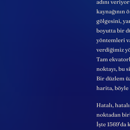
adını veriyoru
kaynağının ö
gölgesini, ya
boyutta bir d
yöntemleri v
verdiğimiz yö
Tam ekvatorl
noktayı, bu s
Bir düzlem üz
harita, böyle
Hatalı, hata
noktadan birb
İşte 1569’da 