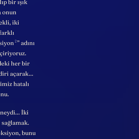
ıp bir ışık
a onun
kli, iki
farklı
2
ksiyon
” adını
çiriyoruz.
eki her bir
ndiri açarak…
imiz hatalı
onu.
eydi... İki
n sağlamak.
jeksiyon, bunu