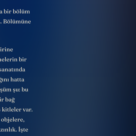
a bir bölüm
2. Bölümüne
irine
nelerin bir
 sanatında
ını hatta
üşüm şu: bu
ir bağ
kitleler var.
 objelere,
ınlık. İşte