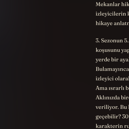
Mekanlar hika
izleyicilerin
hikaye anlat
3. Sezonun 5
koşusunu yap
yerde bir aya
Bulamayınca 
izleyici olar
Ama ısrarlı b
Aklınızda bir
veriliyor. Bu
geçebilir? 30
karakterin r