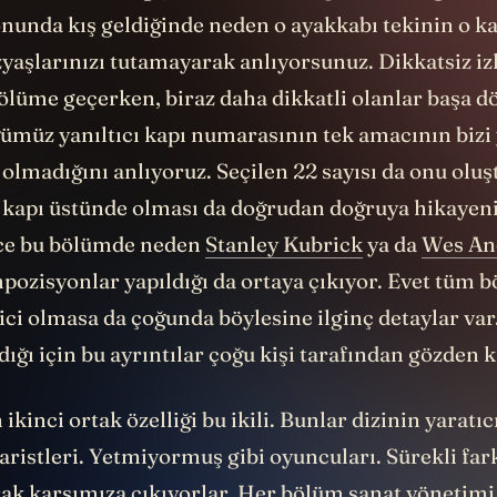
nunda kış geldiğinde neden o ayakkabı tekinin o k
aşlarınızı tutamayarak anlıyorsunuz. Dikkatsiz izl
ölüme geçerken, biraz daha dikkatli olanlar başa d
ümüz yanıltıcı kapı numarasının tek amacının bizi
olmadığını anlıyoruz. Seçilen 22 sayısı da onu oluş
ir kapı üstünde olması da doğrudan doğruya hikayen
ece bu bölümde neden
Stanley Kubrick
ya da
Wes An
pozisyonlar yapıldığı da ortaya çıkıyor. Evet tüm 
ici olmasa da çoğunda böylesine ilginç detaylar var
ığı için bu ayrıntılar çoğu kişi tarafından gözden k
kinci ortak özelliği bu ikili. Bunlar dizinin yaratıcı
istleri. Yetmiyormuş gibi oyuncuları. Sürekli fark