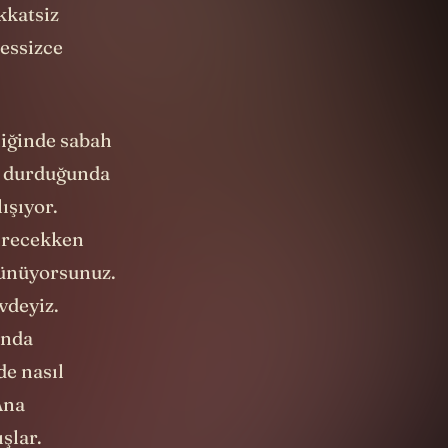
kkatsiz
sessizce
liğinde sabah
n durduğunda
ışıyor.
girecekken
üşünüyorsunuz.
vdeyiz.
anda
de nasıl
Ana
şlar.