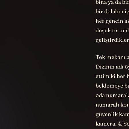
bina ya da b
bir dolabın 
her gencin ak
düşük tutmak 
geliştirdikl
Tek mekanı a
Dizinin adı 
ettim ki her
beklemeye ba
oda numarala
numaralı ko
güvenlik kam
kamera. 4. Se