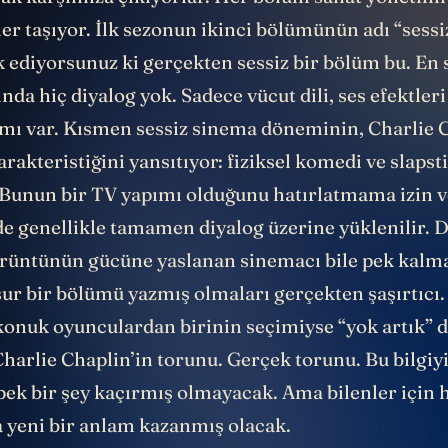
rak karşımıza çıkıyorlar. Her bölüm sanat yönetimi
kler taşıyor. İlk sezonun ikinci bölümünün adı “sessi
k ediyorsunuz ki gerçekten sessiz bir bölüm bu. En 
ında hiç diyalog yok. Sadece vücut dili, ses efektler
ımı var. Kısmen sessiz sinema döneminin, Charlie 
arakteristiğini yansıtıyor: fiziksel komedi ve slapst
. Bunun bir TV yapımı olduğunu hatırlatmama izin v
de genellikle tamamen diyalog üzerine yüklenilir. 
rüntünün gücüne yaslanan sinemacı bile pek kal
sur bir bölümü yazmış olmaları gerçekten şaşırtıcı
konuk oyunculardan birinin seçimiyse “yok artık” de
Charlie Chaplin’in torunu. Gerçek torunu. Bu bilgiy
pek bir şey kaçırmış olmayacak. Ama bilenler için 
 yeni bir anlam kazanmış olacak.