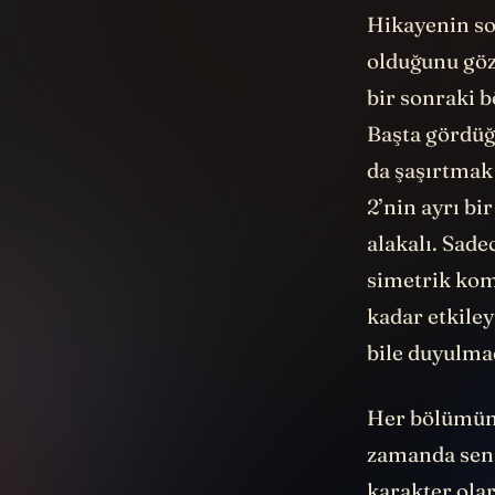
Hikayenin so
olduğunu gözy
bir sonraki b
Başta gördüğ
da şaşırtmak 
2’nin ayrı b
alakalı. Sad
simetrik kom
kadar etkiley
bile duyulmad
Her bölümün i
zamanda senar