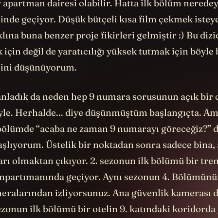
ir apartman dairesi olabilir. Hatta ilk bölüm nere
içinde geçiyor. Düşük bütçeli kısa film çekmek ist
lına buna benzer proje fikirleri gelmiştir :) Bu dizi
için değil de yaratıcılığı yüksek tutmak için böyle
erini düşünüyorum.
nladık da neden hep 9 numara sorusunun açık bir c
öyle. Herhalde... diye düşünmüştüm başlangıçta. Am
 bölümde “acaba ne zaman 9 numarayı göreceğiz?” d
şlıyorum. Üstelik bir noktadan sonra sadece bina,
rı olmaktan çıkıyor. 2. sezonun ilk bölümü bir tren
mpartımanında geçiyor. Aynı sezonun 4. Bölümün
eralarından izliyorsunuz. Ana güvenlik kamerası 
zonun ilk bölümü bir otelin 9. katındaki koridorda 