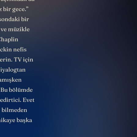
 açısından da
z bir gece.”
sondaki bir
i ve müzikle
Chaplin
ickin nefis
erin. TV için
Diyalogtan
mamışken
. Bu bölümde
dirtici. Evet
i bilmeden
hikaye başka