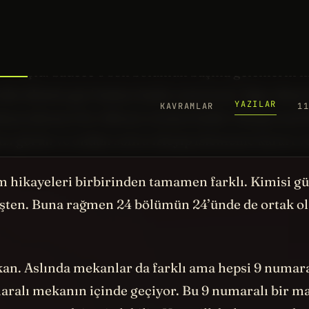
gili “spoiler”a girmeden enteresan bazı bilgiler ve
yim. Çok iyi başlayan bu dizinin en son bölümü tam
dönüştü. Sadece o son bölümün başına gelenlerin h
bile dizinin geri kalanı kadar enteresan. Eğer diziy
ayacaksanız bu videoyu sonuna kadar izleyip nasıl 
ızı görün ve ondan sonra izleyip izlememe kararı v
m hikayeleri birbirinden tamamen farklı. Kimisi 
şten. Buna rağmen 24 bölümün 24’ünde de ortak ol
kan. Aslında mekanlar da farklı ama hepsi 9 numar
aralı mekanın içinde geçiyor. Bu 9 numaralı bir ma