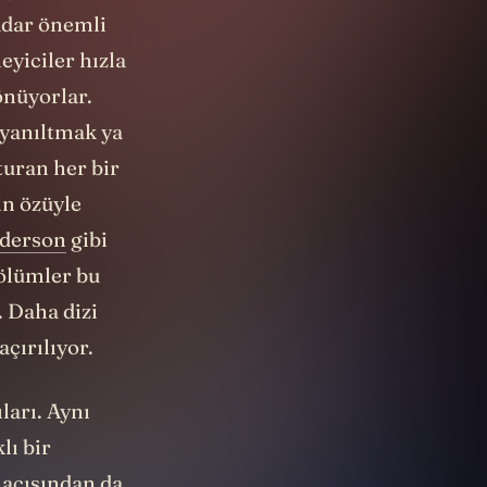
adar önemli
eyiciler hızla
önüyorlar.
 yanıltmak ya
turan her bir
in özüyle
derson
gibi
bölümler bu
. Daha dizi
açırılıyor.
ları. Aynı
lı bir