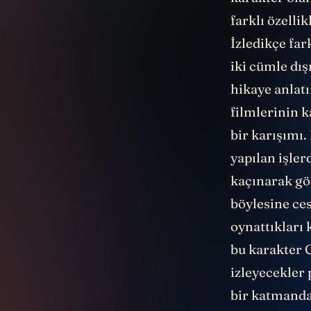
karakter ola
farklı özelli
İzledikçe far
iki cümle dış
hikaye anlat
filmlerinin k
bir karışımı
yapılan işler
kaçınarak gö
böylesine ce
oynattıkları 
bu karakter 
izleyecekler 
bir katmanda