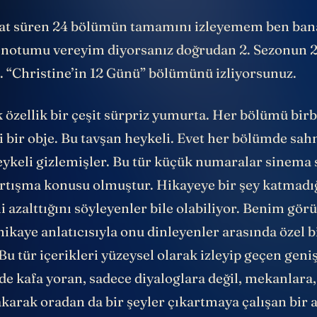
at süren 24 bölümün tamamını izleyemem ben ban
 notumu vereyim diyorsanız doğrudan 2. Sezonun 
. “Christine’in 12 Günü” bölümünü izliyorsunuz.
 özellik bir çeşit sürpriz yumurta. Her bölümü birb
i bir obje. Bu tavşan heykeli. Evet her bölümde sah
eykeli gizlemişler. Bu tür küçük numaralar sinema
rtışma konusu olmuştur. Hikayeye bir şey katmadığ
 azalttığını söyleyenler bile olabiliyor. Benim gör
hikaye anlatıcısıyla onu dinleyenler arasında özel b
Bu tür içerikleri yüzeysel olarak izleyip geçen geniş 
de kafa yoran, sadece diyaloglara değil, mekanlara,
karak oradan da bir şeyler çıkartmaya çalışan bir az