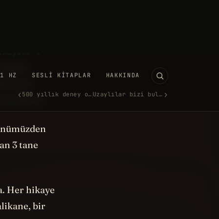
rmeden önce
 bir TV
ikayesi ve
i bugün
bir şeye
erin derim.
günümüzden
an 3 tane
a. Her hikaye
likane, bir