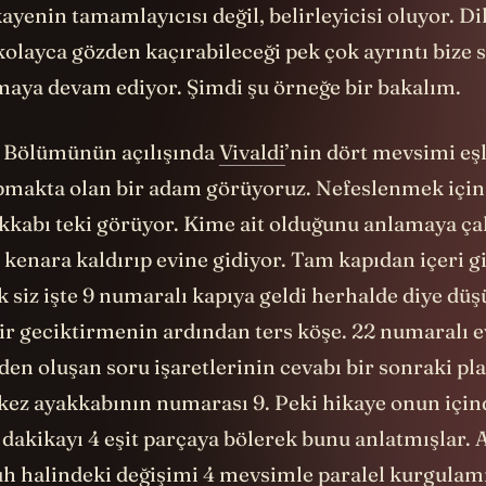
yenin tamamlayıcısı değil, belirleyicisi oluyor. Di
 kolayca gözden kaçırabileceği pek çok ayrıntı bize 
maya devam ediyor. Şimdi şu örneğe bir bakalım.
. Bölümünün açılışında
Vivaldi
’nin dört mevsimi eş
makta olan bir adam görüyoruz. Nefeslenmek içi
kkabı teki görüyor. Kime ait olduğunu anlamaya çal
kenara kaldırıp evine gidiyor. Tam kapıdan içeri 
ak siz işte 9 numaralı kapıya geldi herhalde diye d
ir geciktirmenin ardından ters köşe. 22 numaralı e
den oluşan soru işaretlerinin cevabı bir sonraki pl
 kez ayakkabının numarası 9. Peki hikaye onun için
 dakikayı 4 eşit parçaya bölerek bunu anlatmışlar. 
uh halindeki değişimi 4 mevsimle paralel kurgulamı