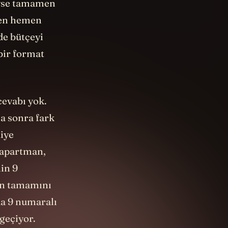
deyse tamamen
eyen hemen
de bütçeyi
 bir format
evabı yok.
a sonra fark
iye
 apartman,
in 9
ün tamamını
da 9 numaralı
geçiyor.