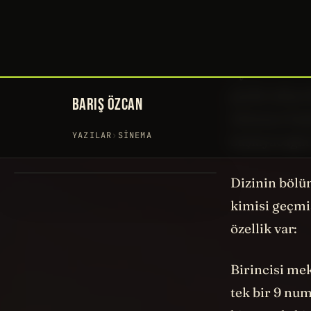
İçeriğiyle il
şunu söyleye
fiyaskosuna 
perde arkası 
izlemeye başl
başlayacağın
Dizinin bölü
kimisi geçmi
özellik var:
Birincisi me
tek bir 9 num